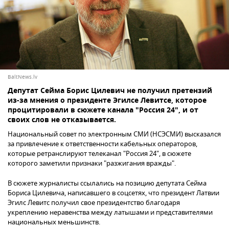
BaltNews.lv
Депутат Сейма Борис Цилевич не получил претензий
из-за мнения о президенте Эгилсе Левитсе, которое
процитировали в сюжете канала "Россия 24", и от
своих слов не отказывается.
Национальный совет по электронным СМИ (НСЭСМИ) высказался
за привлечение к ответственности кабельных операторов,
которые ретранслируют телеканал "Россия 24", в сюжете
которого заметили признаки "разжигания вражды".
В сюжете журналисты ссылались на позицию депутата Сейма
Бориса Цилевича, написавшего в соцсетях, что президент Латвии
Эгилс Левитс получил свое президентство благодаря
укреплению неравенства между латышами и представителями
национальных меньшинств.