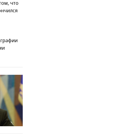
том, что
ончился
ографии
ми