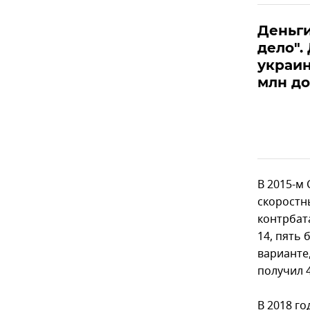
Деньги
дело".
украин
млн д
В 2015-м
скоростны
контрбат
14, пять
варианте
получил 
В 2018 г