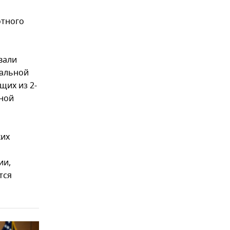
отного
вали
нальной
щих из 2-
тной
ких
ии,
тся