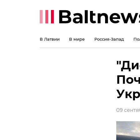
В Латвии
В мире
Россия-Запад
По
"Ди
Поч
Укр
09 сентяб