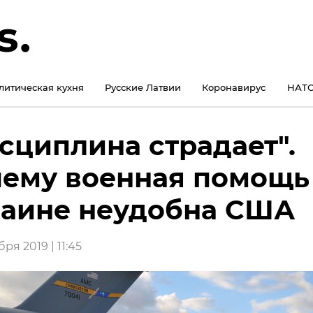
литическая кухня
Русские Латвии
Коронавирус
НАТО
сциплина страдает".
ему военная помощь
аине неудобна США
ря 2019 | 11:45