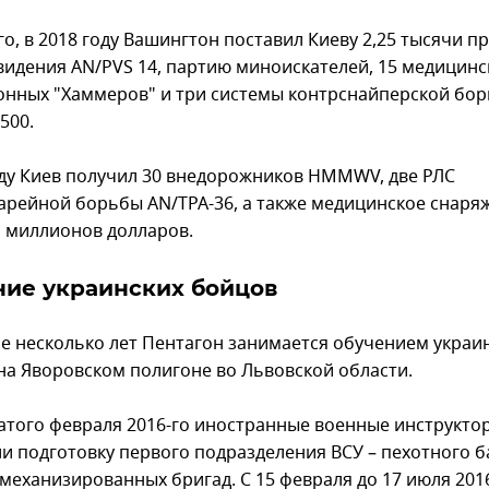
го, в 2018 году Вашингтон поставил Киеву 2,25 тысячи п
видения AN/PVS 14, партию миноискателей, 15 медицинс
онных "Хаммеров" и три системы контрснайперской бо
500.
оду Киев получил 30 внедорожников HMMWV, две РЛС
арейной борьбы AN/TPA-36, а также медицинское снаря
ь миллионов долларов.
ние украинских бойцов
е несколько лет Пентагон занимается обучением украи
на Яворовском полигоне во Львовской области.
атого февраля 2016-го иностранные военные инструкто
и подготовку первого подразделения ВСУ – пехотного 
 механизированных бригад. С 15 февраля до 17 июля 201