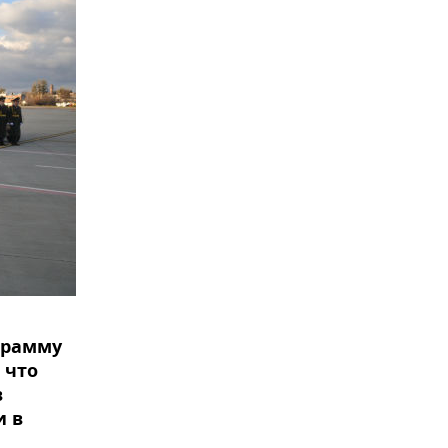
грамму
 что
в
и в