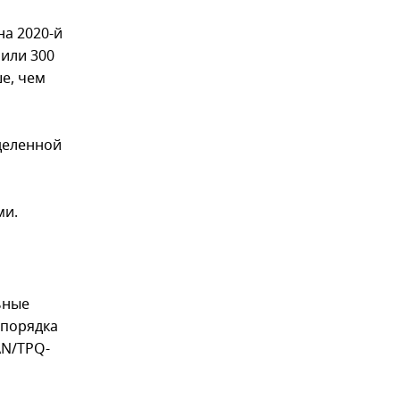
на 2020-й
или 300
е, чем
деленной
ми.
ьные
 порядка
AN/TPQ-