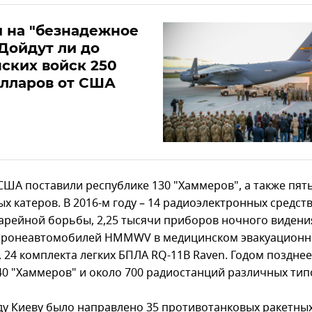
 на "безнадежное
 Дойдут ли до
ских войск 250
олларов от США
 США поставили республике 130 "Хаммеров", а также пят
х катеров. В 2016-м году – 14 радиоэлектронных средст
арейной борьбы, 2,25 тысячи приборов ночного видени
 бронеавтомобилей HMMWV в медицинском эвакуацион
, 24 комплекта легких БПЛА RQ-11B Raven. Годом позднее
40 "Хаммеров" и около 700 радиостанций различных тип
оду Киеву было направлено 35 противотанковых ракетны