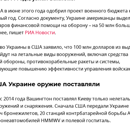
А в июне этого года одобрил проект военного бюджета 
ый год. Согласно документу, Украине американцы выдел
аров финансовой помощи на оборону – на 50 млн больш
нее, пишет
РИА Новости
.
во Украины в США заявило, что 100 млн долларов из вы
йдут на летальные виды вооружений, включая средства
й обороны, противокорабельные ракеты и системы,
вующие повышению эффективности управления войска
ША Украине оружие поставляли
 с 2014 года Вашингтон поставлял Киеву только нелетал
ружений и снаряжения. Сначала США передали Украине
яч бронежилетов, 20 станций контрбатарейной борьбы 
бронеавтомобилей HMMWV и полевой госпиталь.