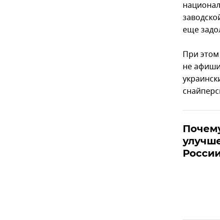
национал
заводско
еще задол
При этом
не афиши
украинск
снайперс
Почему
улучш
России