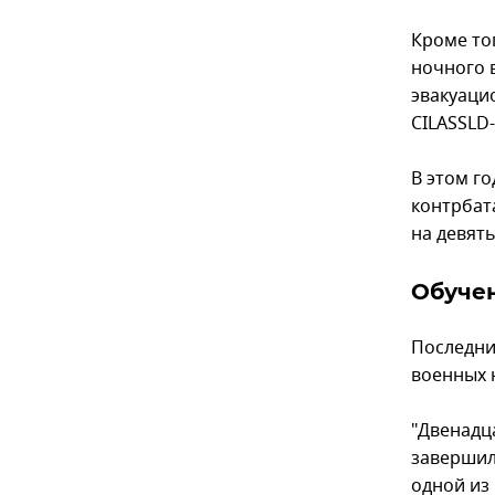
Кроме то
ночного 
эвакуаци
CILASSLD-
В этом г
контрбат
на девят
Обуче
Последни
военных 
"Двенадц
завершил
одной из