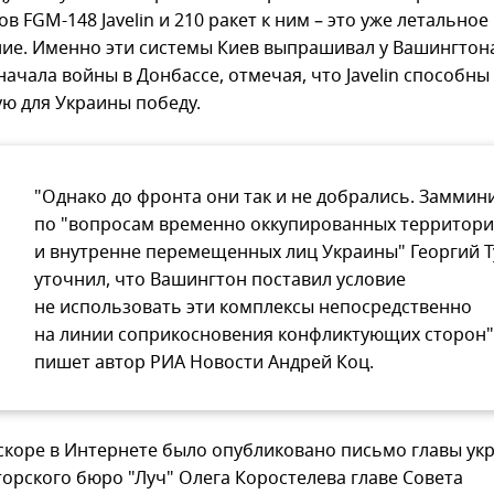
в FGM-148 Javelin и 210 ракет к ним – это уже летальное
ие. Именно эти системы Киев выпрашивал у Вашингтон
начала войны в Донбассе, отмечая, что Javelin способн
 для Украины победу.
"Однако до фронта они так и не добрались. Заммин
по "вопросам временно оккупированных территор
и внутренне перемещенных лиц Украины" Георгий Т
уточнил, что Вашингтон поставил условие
не использовать эти комплексы непосредственно
на линии соприкосновения конфликтующих сторон",
пишет автор РИА Новости Андрей Коц.
скоре в Интернете было опубликовано письмо главы ук
торского бюро "Луч" Олега Коростелева главе Совета