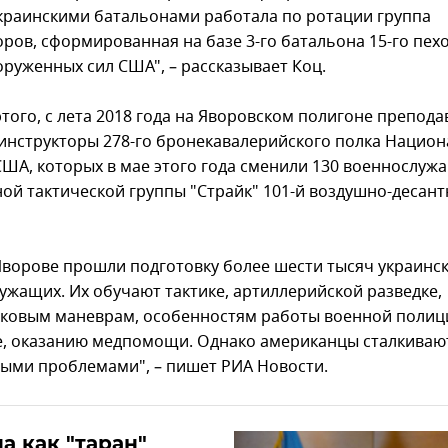
украинскими батальонами работала по ротации группа
оров, сформированная на базе 3-го батальона 15-го пех
оруженных сил США", – рассказывает Коц.
того, с лета 2018 года на Яворовском полигоне препода
инструкторы 278-го бронекавалерийского полка Нацио
США, которых в мае этого года сменили 130 военнослужа
ной тактической группы "Страйк" 101-й воздушно-десан
 Яворове прошли подготовку более шести тысяч украинс
ужащих. Их обучают тактике, артиллерийской разведке,
ковым маневрам, особенностям работы военной полиц
е, оказанию медпомощи. Однако американцы сталкиваю
ными проблемами", – пишет РИА Новости.
а как "таран"