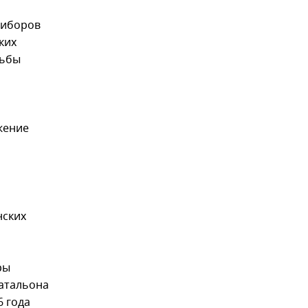
риборов
ких
рьбы
жение
нских
ры
батальона
6 года