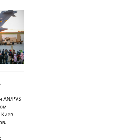
ь
в
я AN/PVS
ном
 Киев
ов.
х