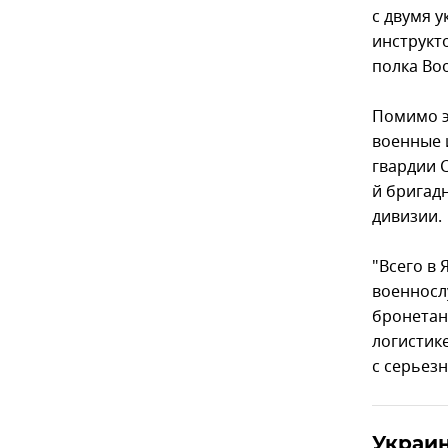
с двумя 
инструкт
полка Во
Помимо э
военные 
гвардии 
й бригад
дивизии.
"Всего в
военносл
бронетан
логистик
с серьез
Украин