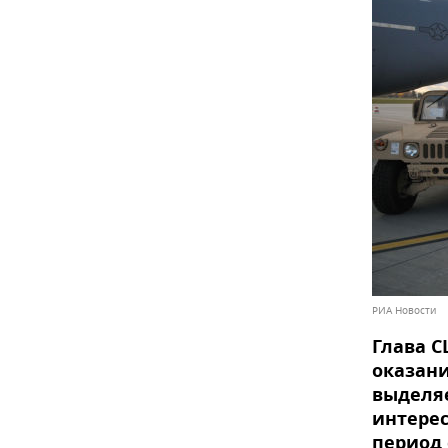
РИА Новости
Глава С
оказани
выделяе
интерес
период 