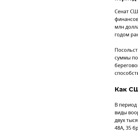
Сенат СШ
финансов
млн долл
годом ра
Посольст
суммы по
берегово
способст
Как С
В период
виды воо
двух тыс
48A, 35 