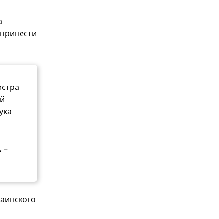
а
ы принести
истра
ий
ука
 –
раинского