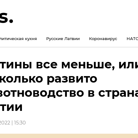
литическая кухня
Русские Латвии
Коронавирус
НАТО
тины все меньше, ил
колько развито
отноводство в стран
тии
022 | 15:30