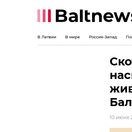
В Латвии
В мире
Россия-Запад
По
Ско
нас
жив
Бал
10 июня 2