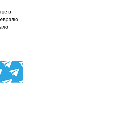
тве в
 февралю
было