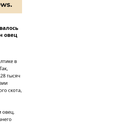
ывалось
н овец
лтике в
Так,
628 тысяч
твии
ого скота,
и овец.
шнего