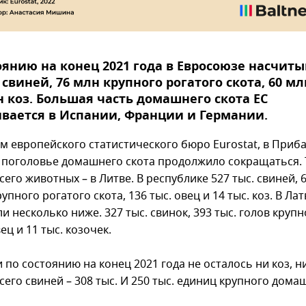
оянию на конец 2021 года в Евросоюзе насчит
 свиней, 76 млн крупного рогатого скота, 60 мл
н коз. Большая часть домашнего скота ЕС
вается в Испании, Франции и Германии.
м европейского статистического бюро Eurostat, в Приба
у поголовье домашнего скота продолжило сокращаться. 
его животных – в Литве. В республике 527 тыс. свиней, 
упного рогатого скота, 136 тыс. овец и 14 тыс. коз. В Ла
и несколько ниже. 327 тыс. свинок, 393 тыс. голов крупн
вец и 11 тыс. козочек.
 по состоянию на конец 2021 года не осталось ни коз, н
его свиней – 308 тыс. И 250 тыс. единиц крупного дома