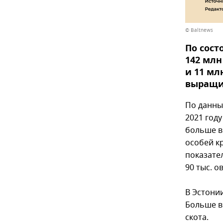
© Baltnews
По сост
142 млн
и 11 мл
выращи
По данны
2021 год
больше вс
особей кр
показател
90 тыс. о
В Эстонии
Больше вс
скота.