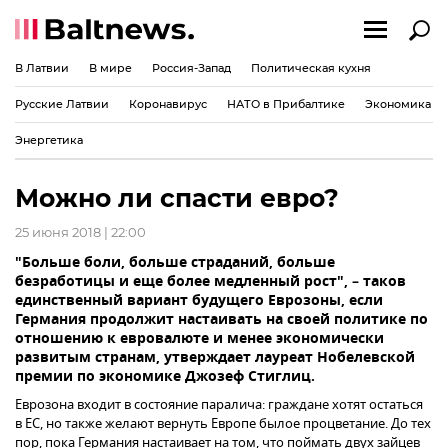
В Латвии
В мире
Россия-Запад
Политическая кухня
Русские Латвии
Коронавирус
НАТО в Прибалтике
Экономика
Энергетика
Можно ли спасти евро?
25 июня 2018 | 22:00
"Больше боли, больше страданий, больше
безработицы и еще более медленный рост", – таков
единственный вариант будущего Еврозоны, если
Германия продолжит настаивать на своей политике по
отношению к евровалюте и менее экономически
развитым странам, утверждает лауреат Нобелевской
премии по экономике Джозеф Стиглиц.
Еврозона входит в состояние паралича: граждане хотят остаться
в ЕС, но также желают вернуть Европе былое процветание. До тех
пор, пока Германия настаивает на том, что поймать двух зайцев