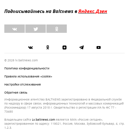
Подписывайтесь на Baltnews в
Яндекс.Дзен
© 2026 lv.baltnews.com
Политика конфиденциальности
Правила использования «cookie»
Настройки отслеживания
Обратная связь
Информационное агентство BALTNEWS зарегистрировано в Федеральной службе
по надзору в сфере связи, информационных технологий и массовых коммуникаций
(Роскомнадзор) 17 августа 2018 г. Свидетельство о регистрации ИА № ФС 77 -
73480
Владельцем сайта
lv.baltnews.com
является МИА «Россия сегодня»,
зарегистрированное по адресу: 119021, Россия, Москва, Зубовский бульвар, 4, стр.
1,2.3.