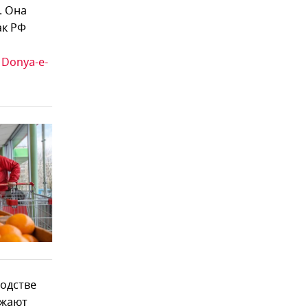
. Она
ак РФ
т
Donya-e-
водстве
лжают