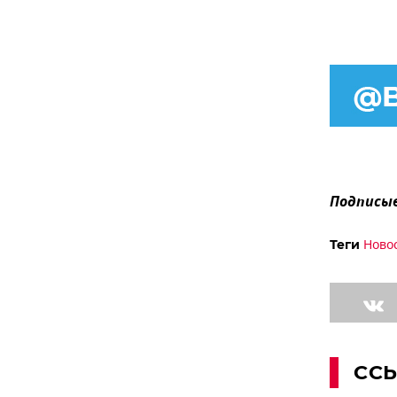
Подписыв
Ново
Теги
СС