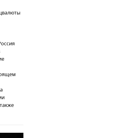
ацвалюты
Россия
в
ие
стоящем
ка
ии
 также