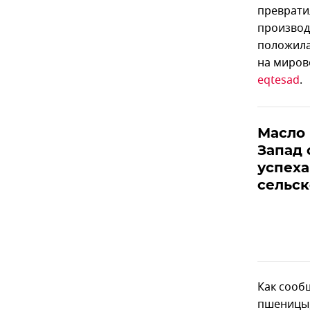
преврати
производ
положила
на миров
eqtesad
.
Масло 
Запад 
успеха
сельск
Как сооб
пшеницы,