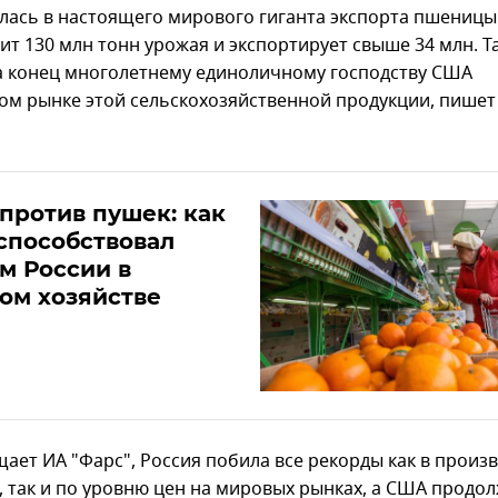
лась в настоящего мирового гиганта экспорта пшеницы
ит 130 млн тонн урожая и экспортирует свыше 34 млн. Т
 конец многолетнему единоличному господству США
ом рынке этой сельскохозяйственной продукции, пише
против пушек: как
способствовал
м России в
ом хозяйстве
щает ИА "Фарс", Россия побила все рекорды как в произ
 так и по уровню цен на мировых рынках, а США продо