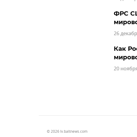
ФРС СШ
миров
26 декабр
Как Ро
миров
20 ноября
© 2026 lv.baltnews.com