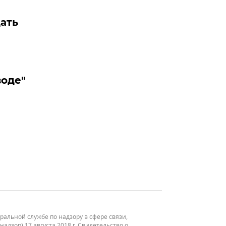
ать
воде"
льной службе по надзору в сфере связи,
зор) 17 августа 2018 г. Свидетельство о