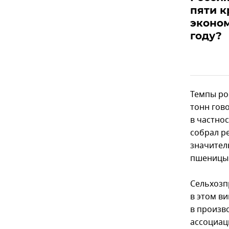
пяти 
эконом
году?
Темпы ро
тонн гов
в частнос
собрал р
значител
пшеницы 
Сельхозп
в этом в
в произво
ассоциац