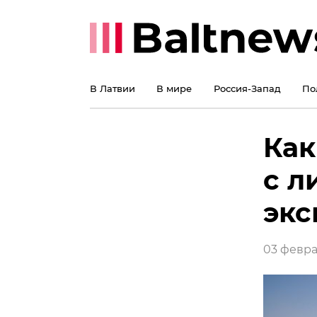
В Латвии
В мире
Россия-Запад
По
Как
с л
экс
03 феврал