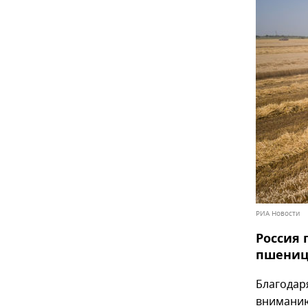
РИА Новости
Россия 
пшеницы
Благодар
вниманию