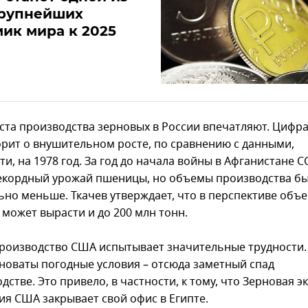
крупнейших
ик мира к 2025
ста производства зерновых в России впечатляют. Цифра
орит о внушительном росте, по сравнению с данными,
ти, на 1978 год. За год до начала войны в Афганистане С
екордный урожай пшеницы, но объемы производства б
ьно меньше. Ткачев утверждает, что в перспективе объ
может вырасти и до 200 млн тонн.
роизводство США испытывает значительные трудности.
иноваты погодные условия – отсюда заметный спад
дстве. Это привело, в частности, к тому, что Зерновая 
ия США закрывает свой офис в Египте.