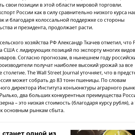
ть свои позиции в этой области мировой торговли.
кспорт России как в силу сравнительно низкого курса н
так и благодаря колоссальной поддержке со стороны
ьства и президента, продолжает расти.
сельского хозяйства РФ Александр Ткачев отметил, что 
а США с лидирующих позиций по экспорту многих видо
оваров. Согласно прогнозам, в нынешнем году российск
роизводители получат наиболее высокий урожай за все
 столетие. The Wall Street Journal уточняет, что в пред
оссия может собрать до 83 тонн пшеницы. По словам
ного директора Института конъюнктуры аграрного рын
Рылько, два больших конкурентных преимущества Росс
зерна – это низкая стоимость (благодаря курсу рубля), а
 к основным рынкам сбыта.
 станет одной из