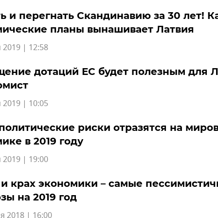
ь и перегнать Скандинавию за 30 лет! К
мические планы вынашивает Латвия
 2019 | 12:58
ение дотаций ЕС будет полезным для 
омист
 2019 | 10:05
политические риски отразятся на миро
ике в 2019 году
 2019 | 19:00
 и крах экономики – самые пессимисти
зы на 2019 год
я 2018 | 16:00