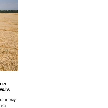
рта
.lv.
станному
сия