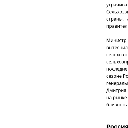
утрачива
Сельхозэ
страны, 
правител
Министр 
вытеснил
сельхозт
сельхозп
последнее
сезоне Р
генераль
Дмитрия 
на рынке 
близость
Россия