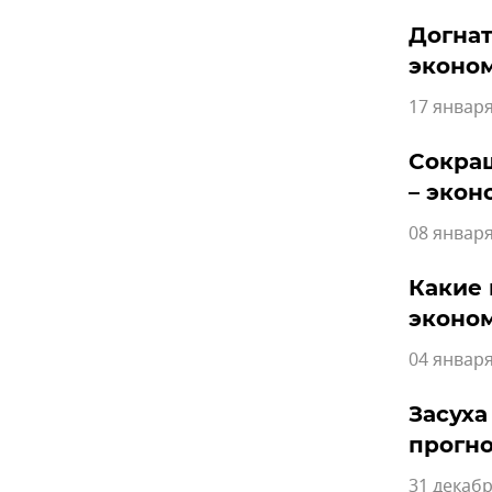
Догнат
эконо
17 января
Сокращ
– экон
08 января
Какие 
эконом
04 января
Засуха
прогно
31 декабр