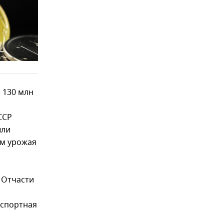
 130 млн
ССР
ыли
ем урожая
 Отчасти
экспортная