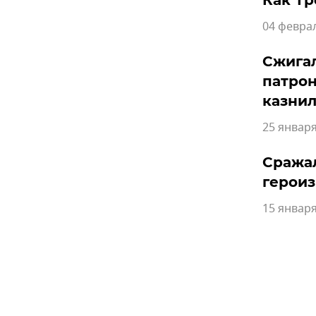
Как Тр
04 феврал
Сжигал
патрон
казнил
25 января
Сражал
героиз
15 января