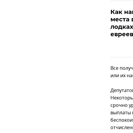
Как на
места 
лодках
еврее
Все полу
или их на
Депутато
Некоторы
срочно у
выплаты 
беспокоит
отчислени