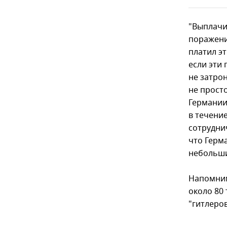
"Выплачи
поражени
платил эт
если эти
не затро
не просто
Германии
в течение
сотрудни
что Герма
небольши
Напомним
около 80 
"гитлеро