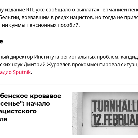
оду издание RTL уже сообщало о выплатах Германией пен
Бельгии, воевавшим в рядах нацистов, но тогда не прив
, ни суммы пенсионных пособий.
е
ный директор Института региональных проблем, кандид
ских наук Дмитрий Журавлев прокомментировал ситуа
адио Sputnik
.
бенское кровавое
сенье": начало
ацистского
ля