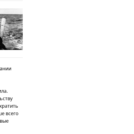
мании
ила.
ьству
кратить
ше всего
овые