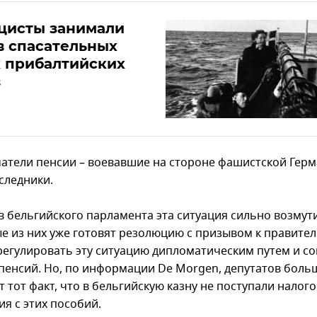
цисты занимали
в спасательных
 прибалтийских
в
чатели пенсии – воевавшие на стороне фашистской Гер
следники.
в бельгийского парламента эта ситуация сильно возмут
е из них уже готовят резолюцию с призывом к правител
регулировать эту ситуацию дипломатическим путем и со
пенсий. Но, по информации De Morgen, депутатов боль
 тот факт, что в бельгийскую казну не поступали налог
я с этих пособий.