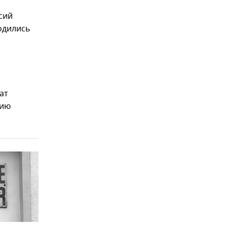
сий
одились
ат
цию