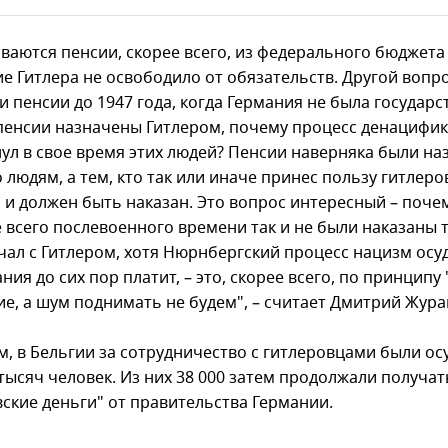
ваются пенсии, скорее всего, из федерального бюджета
е Гитлера не освободило от обязательств. Другой вопро
и пенсии до 1947 года, когда Германия не была государс
 пенсии назначены Гитлером, почему процесс денацифи
нул в свое время этих людей? Пенсии наверняка были н
 людям, а тем, кто так или иначе принес пользу гитлеро
 и должен быть наказан. Это вопрос интересный – поче
 всего послевоенного времени так и не были наказаны т
чал с Гитлером, хотя Нюрнбергский процесс нацизм осуд
ния до сих пор платит, – это, скорее всего, по принципу
е, а шум поднимать не будем", – считает Дмитрий Жура
, в Бельгии за сотрудничество с гитлеровцами были о
тысяч человек. Из них 38 000 затем продолжали получат
вские деньги" от правительства Германии.