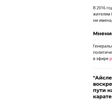
В 2016 г
жителям 
ни имена
Мнени
Генераль
политиче
в эфире
р
"Айсле
воскре
пути н
карате