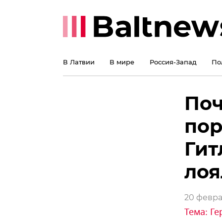
В Латвии
В мире
Россия-Запад
По
Поч
пор
Гит
лоя
20 феврал
Тема:
Ге