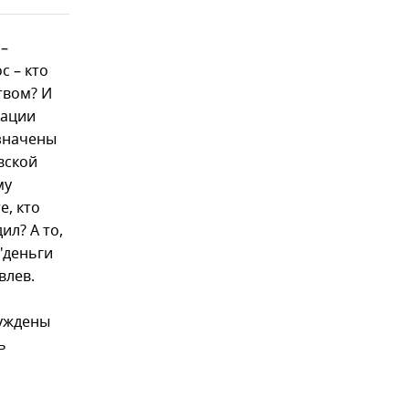
 –
с – кто
твом? И
кации
азначены
вской
му
е, кто
ил? А то,
 "деньги
влев.
суждены
ь