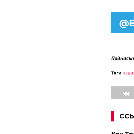
Подписыв
наци
Теги
СС