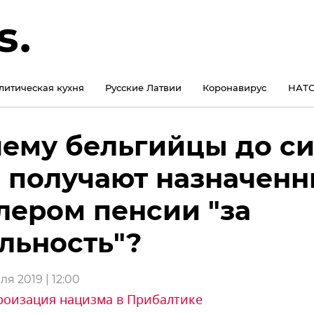
литическая кухня
Русские Латвии
Коронавирус
НАТО
ему бельгийцы до с
 получают назначен
лером пенсии "за
льность"?
я 2019 | 12:00
роизация нацизма в Прибалтике