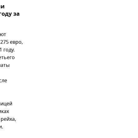
ии
году за
ают
275 евро,
 году.
етьего
латы
сле
ницей
мках
 рейха,
и.