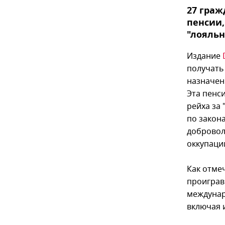
27 граж
пенсии,
"лояльн
Издание
получать
назначен
Эта пенс
рейха за
по закон
доброволь
оккупаци
Как отме
проиграв
междунар
включая 