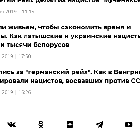
етий Рейх делал из нацистов "мученико
я 2019 | 11:15
и живьем, чтобы сэкономить время и
ы. Как латышские и украинские нацист
и тысячи белорусов
 2019 | 17:50
ись за "германский рейх". Как в Венгри
ировали нацистов, воевавших против С
 2019 | 16:26