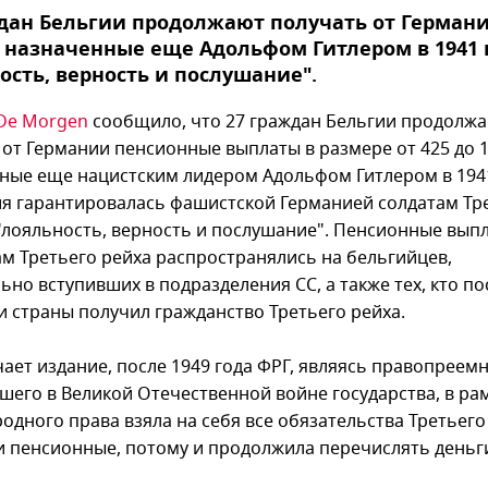
дан Бельгии продолжают получать от Герман
 назначенные еще Адольфом Гитлером в 1941 
ость, верность и послушание".
De Morgen
сообщило, что 27 граждан Бельгии продолж
 от Германии пенсионные выплаты в размере от 425 до 1
ные еще нацистским лидером Адольфом Гитлером в 1941
ия гарантировалась фашистской Германией солдатам Тр
 "лояльность, верность и послушание". Пенсионные вып
ам Третьего рейха распространялись на бельгийцев,
но вступивших в подразделения СС, а также тех, кто по
и страны получил гражданство Третьего рейха.
чает издание, после 1949 года ФРГ, являясь правопреем
шего в Великой Отечественной войне государства, в ра
одного права взяла на себя все обязательства Третьего
и пенсионные, потому и продолжила перечислять деньг