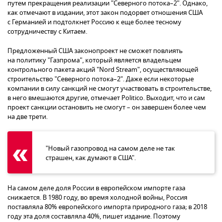
путем прекращения реализации "Северного потока–2". Однако,
как отмечают в издании, этот закон подорвет отношения США
с Германией и подтолкнет Россию к еще более тесному
сотрудничеству с Китаем.
Предложенный США законопроект не сможет повлиять
на политику "Газпрома", который является владельцем
контрольного пакета акций "Nord Stream", осуществляющей
строительство "Северного потока–2". Даже если некоторые
компании в силу санкций не смогут участвовать в строительстве,
в него вмешаются другие, отмечает Politico. Выходит, что и сам
проект санкции остановить не смогут – он завершен более чем
на две трети.
"Новый газопровод на самом деле не так
страшен, как думают в США".
На самом деле доля России в европейском импорте газа
снижается. В 1980 году, во время холодной войны, Россия
поставляла 80% европейского импорта природного газа; в 2018
году эта доля составляла 40%, пишет издание. Поэтому