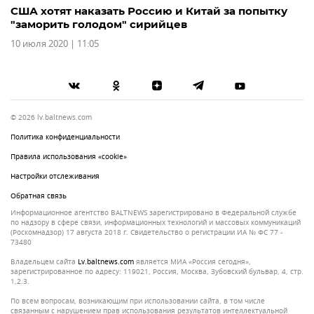
США хотят наказать Россию и Китай за попытку
"заморить голодом" сирийцев
10 июля 2020 | 11:05
© 2026 lv.baltnews.com
Политика конфиденциальности
Правила использования «cookie»
Настройки отслеживания
Обратная связь
Информационное агентство BALTNEWS зарегистрировано в Федеральной службе
по надзору в сфере связи, информационных технологий и массовых коммуникаций
(Роскомнадзор) 17 августа 2018 г. Свидетельство о регистрации ИА № ФС 77 -
73480
Владельцем сайта
lv.baltnews.com
является МИА «Россия сегодня»,
зарегистрированное по адресу: 119021, Россия, Москва, Зубовский бульвар, 4, стр.
1,2.3.
По всем вопросам, возникающим при использовании сайта, в том числе
связанным с нарушением прав использования результатов интеллектуальной