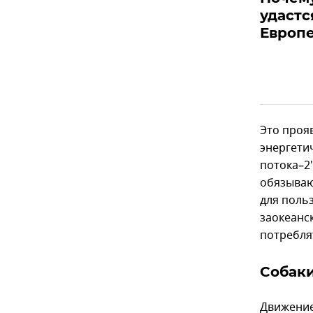
удастс
Европ
Это проя
энергети
потока–2"
обязываю
для поль
заокеанс
потребля
Собаки
Движение