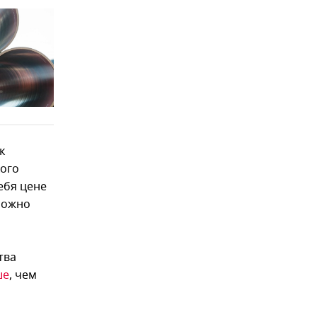
к
кого
ебя цене
можно
тва
ше
, чем