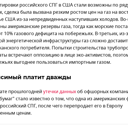
тировки российского СПГ в США стали возможны по ряд
х, сделка была вызвана резким ростом цен на газ на во
е США из-за непредвиденных наступивших холодов. Во-
ны американские резервы газа, тогда как морские поста
т 10% газового дефицита на побережьях. В-третьих, из-
ой энергетической инфраструктуры газ сложно достави
канского потребителя. Попытки строительства трубопр
аты встречают оппозицию в лице эко-активистов, поэто
ежьях выгоднее пользоваться импортным газом.
исимый платит дважды
тате прошлогодней
утечки данных
об офшорных компани
бумаг" стало известно о том, что одна из американских
российский СПГ, после чего перепродает его в Европу
енным ценам.