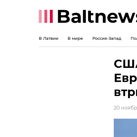
В Латвии
В мире
Россия-Запад
По
США
Евр
втр
20 ноября