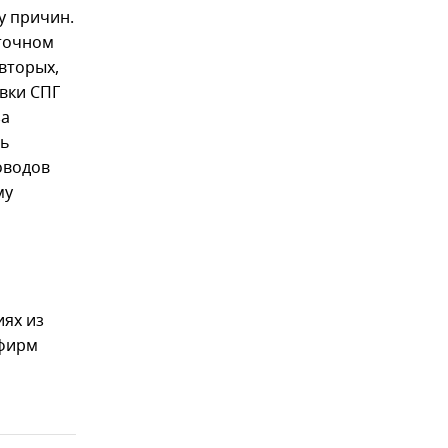
у причин.
сточном
вторых,
вки СПГ
за
ть
оводов
му
ях из
 фирм