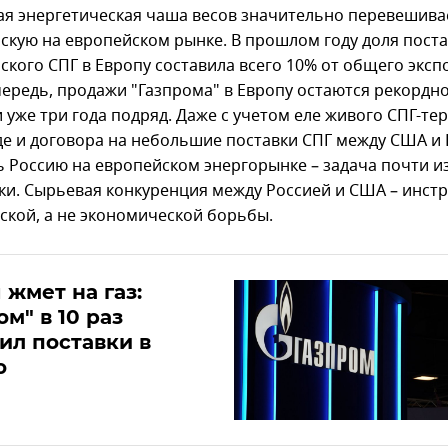
ая энергетическая чаша весов значительно перевешива
скую на европейском рынке. В прошлом году доля пост
ского СПГ в Европу составила всего 10% от общего эксп
чередь, продажи "Газпрома" в Европу остаются рекордн
 уже три года подряд. Даже с учетом еле живого СПГ-те
де и договора на небольшие поставки СПГ между США и
ь Россию на европейском энергорынке – задача почти и
ки. Сырьевая конкуренция между Россией и США – инст
ской, а не экономической борьбы.
 жмет на газ:
ом" в 10 раз
ил поставки в
ю