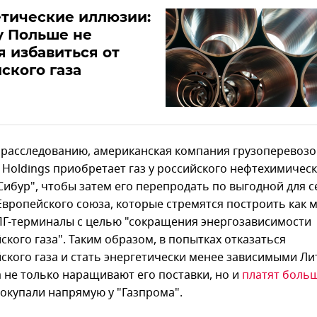
тические иллюзии:
у Польше не
я избавиться от
ского газа
 расследованию, американская компания грузоперевозо
r Holdings приобретает газ у российского нефтехимичес
Сибур", чтобы затем его перепродать по выгодной для с
Европейского союза, которые стремятся построить как 
ПГ-терминалы с целью "сокращения энергозависимости
ского газа". Таким образом, в попытках отказаться
йского газа и стать энергетически менее зависимыми Ли
 не только наращивают его поставки, но и
платят боль
покупали напрямую у "Газпрома".