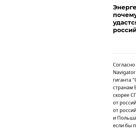
Энерге
почем
удастс
россий
Согласно
Navigato
гиганта "
странам 
скорее С
от россий
от росси
и Польша
если бы 