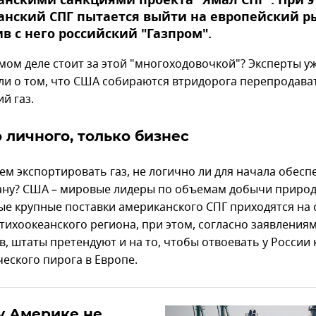
нскими санкциями проекта "Ямал СПГ". При 
нский СПГ пытается выйти на европейский р
в с него российский "Газпром".
амом деле стоит за этой "многоходовочкой"? Эксперты у
ли о том, что США собираются втридорога перепродава
й газ.
 личного, только бизнес
ем экспортировать газ, не логично ли для начала обесп
ану? США – мировые лидеры по объемам добычи приро
мые крупные поставки американского СПГ приходятся на
-тихоокеанского региона, при этом, согласно заявления
, штаты претендуют и на то, чтобы отвоевать у России 
ческого пирога в Европе.
у Америке не