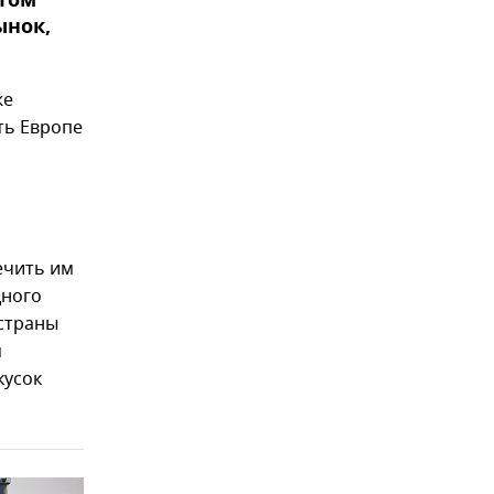
этом
ынок,
же
ть Европе
ечить им
дного
 страны
м
кусок