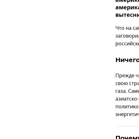
америка
америка
вытесни
Что на с
заговори
российски
Ничего
Прежде ч
свою стр
газа. Са
азиатско
политиков
энергети
Почем