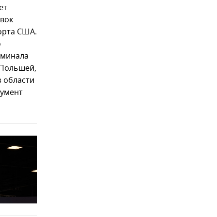
ет
авок
орта США.
о
рминала
 Польшей,
з области
румент