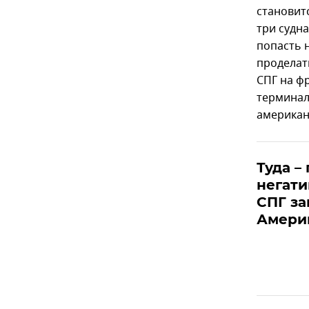
становит
три судн
попасть 
проделать
СПГ на фр
терминал 
американ
Туда – 
негати
СПГ за
Амери