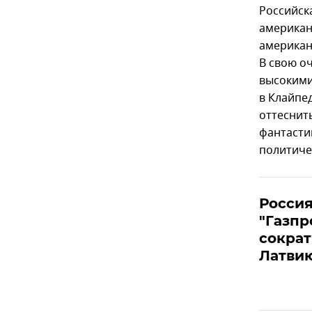
Российск
американ
американ
В свою о
высокими
в Клайпе
оттеснит
фантасти
политиче
Россия
"Газпр
сократ
Латви