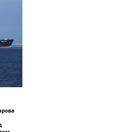
арова
д