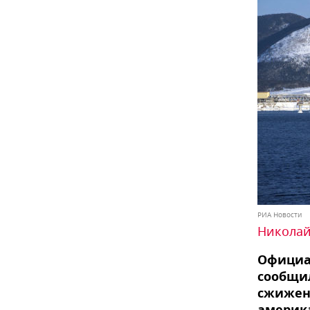
РИА Новости
Николай
Официа
сообщи
сжиженн