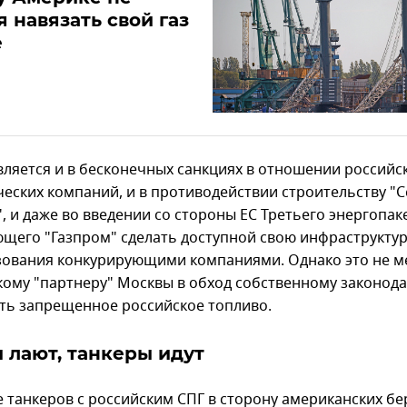
я навязать свой газ
е
вляется и в бесконечных санкциях в отношении российс
ческих компаний, и в противодействии строительству "
, и даже во введении со стороны ЕС Третьего энергопак
щего "Газпром" сделать доступной свою инфраструкту
зования конкурирующими компаниями. Однако это не 
кому "партнеру" Москвы в обход собственному законода
ть запрещенное российское топливо.
 лают, танкеры идут
 танкеров с российским СПГ в сторону американских бе