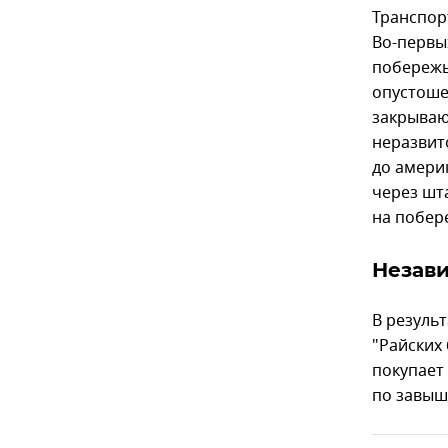
Транспор
Во-первы
побережь
опустоше
закрываю
неразвит
до амери
через шт
на побер
Незав
В резуль
"Райских 
покупает 
по завыш