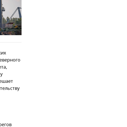
ких
Северного
ета,
ру
мешает
тельству
регов