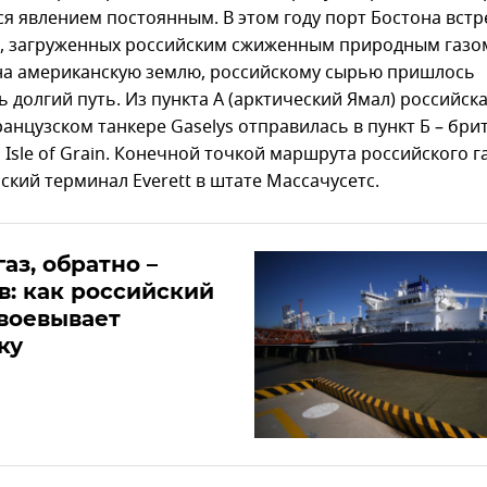
ся явлением постоянным. В этом году порт Бостона встр
а, загруженных российским сжиженным природным газо
на американскую землю, российскому сырью пришлось
 долгий путь. Из пункта А (арктический Ямал) российск
анцузском танкере Gaselys отправилась в пункт Б – бри
Isle of Grain. Конечной точкой маршрута российского га
ский терминал Everett в штате Массачусетс.
газ, обратно –
в: как российский
воевывает
ку