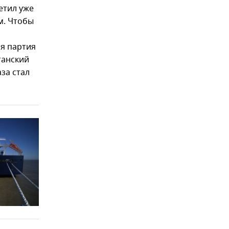
етил уже
м. Чтобы
ая партия
танский
за стал