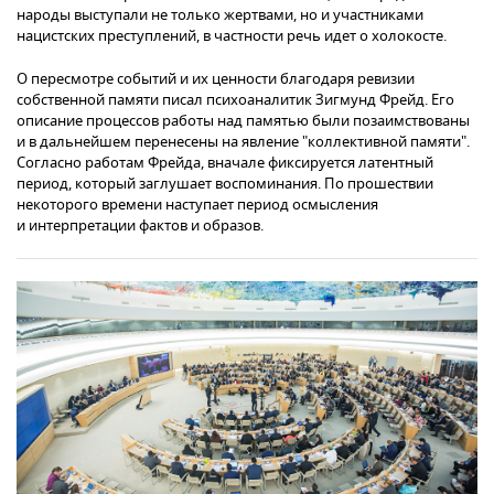
народы выступали не только жертвами, но и участниками
нацистских преступлений, в частности речь идет о холокосте.
О пересмотре событий и их ценности благодаря ревизии
собственной памяти писал психоаналитик Зигмунд Фрейд. Его
описание процессов работы над памятью были позаимствованы
и в дальнейшем перенесены на явление "коллективной памяти".
Согласно работам Фрейда, вначале фиксируется латентный
период, который заглушает воспоминания. По прошествии
некоторого времени наступает период осмысления
и интерпретации фактов и образов.