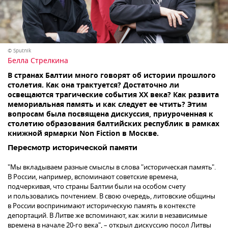
© Sputnik
Белла Стрелкина
В странах Балтии много говорят об истории прошлого
столетия. Как она трактуется? Достаточно ли
освещаются трагические события ХХ века? Как развита
мемориальная память и как следует ее чтить? Этим
вопросам была посвящена дискуссия, приуроченная к
столетию образования балтийских республик в рамках
книжной ярмарки Non Fiction в Москве.
Пересмотр исторической памяти
"Мы вкладываем разные смыслы в слова "историческая память".
В России, например, вспоминают советские времена,
подчеркивая, что страны Балтии были на особом счету
и пользовались почтением. В свою очередь, литовские общины
в России воспринимают историческую память в контексте
депортаций. В Литве же вспоминают, как жили в независимые
времена в начале 20-го века", – открыл дискуссию посол Литвы