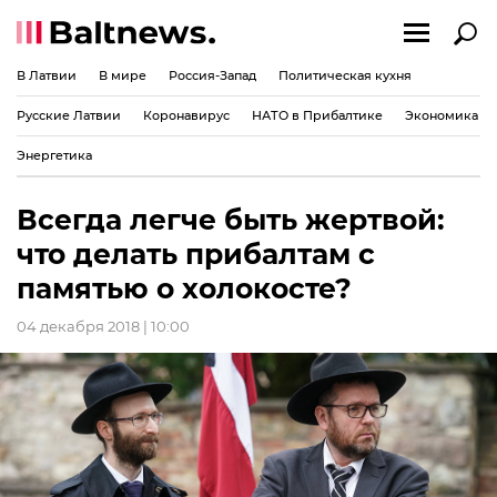
В Латвии
В мире
Россия-Запад
Политическая кухня
Русские Латвии
Коронавирус
НАТО в Прибалтике
Экономика
Энергетика
Всегда легче быть жертвой:
что делать прибалтам с
памятью о холокосте?
04 декабря 2018 | 10:00