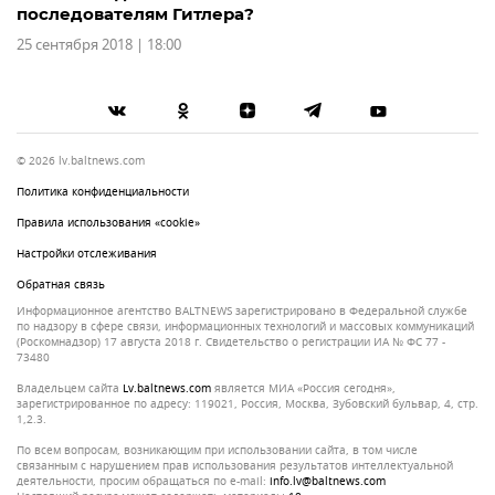
последователям Гитлера?
25 сентября 2018 | 18:00
© 2026 lv.baltnews.com
Политика конфиденциальности
Правила использования «cookie»
Настройки отслеживания
Обратная связь
Информационное агентство BALTNEWS зарегистрировано в Федеральной службе
по надзору в сфере связи, информационных технологий и массовых коммуникаций
(Роскомнадзор) 17 августа 2018 г. Свидетельство о регистрации ИА № ФС 77 -
73480
Владельцем сайта
lv.baltnews.com
является МИА «Россия сегодня»,
зарегистрированное по адресу: 119021, Россия, Москва, Зубовский бульвар, 4, стр.
1,2.3.
По всем вопросам, возникающим при использовании сайта, в том числе
связанным с нарушением прав использования результатов интеллектуальной
деятельности, просим обращаться по e-mail:
info.lv@baltnews.com