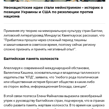
Неонацистские идеи стали мейнстримом – историк о
позиции Украины и США по резолюции против
нацизма
Применяя эту теорию на мемориальную культуру стран Балтии,
литовский литературовед Миндаугас Квиеткаускас рассказал, что
"Прибалтика прошла через сложный период тишины
и замалчивания в советское время, поэтому сейчас региону
сложно признать и принять негативный опыт".
Балтийская память холокоста
Апеллируя к современной международной обстановке,
Валентина Кашина, основательница и владелица таллинского
издательства "КПД", заявила, что "любого рода политическая
или общественная истерия бросает общество в какие-либо
из сторон: война, информационная блокада, санкции".
В этой связи поэтесса Елена Файналова выразила своеобразный
упрек к руководству балтийских стран, подчеркнув, что в странах
слабо развита память жертвам холокоста. В то время как широко