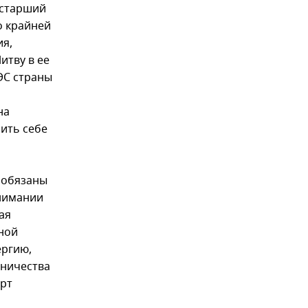
 старший
о крайней
ия,
итву в ее
ЭС страны
на
лить себе
е обязаны
онимании
ая
рной
ергию,
дничества
ерт