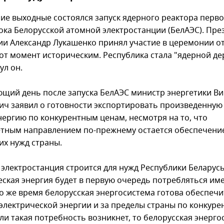
ие выходные состоялся запуск ядерного реактора перво
ока Белорусской атомной электростанции (БелАЭС). Пре
ии Александр Лукашенко принял участие в церемонии о
тот момент историческим. Республика стала "ядерной де
ул он.
ющий день после запуска БелАЭС министр энергетики В
ич заявил о готовности экспортировать произведенную
нергию по конкурентным ценам, несмотря на то, что
тным направлением по-прежнему остается обеспечени
их нужд страны.
 электростанция строится для нужд Республики Беларусь
еская энергия будет в первую очередь потребляться им
 то же время белорусская энергосистема готова обеспеч
 электрической энергии и за пределы страны по конкур
сли такая потребность возникнет, то белорусская энерго