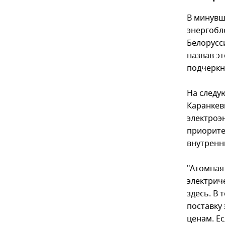
В минувш
энергобл
Белорусс
назвав э
подчеркн
На следу
Каранкев
электроэ
приорите
внутренн
"Атомная
электрич
здесь. В
поставку
ценам. Е