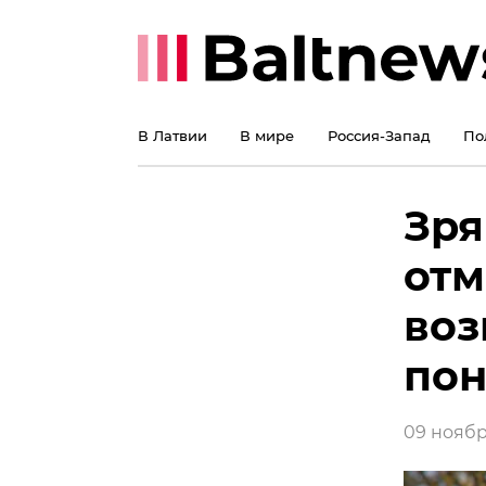
В Латвии
В мире
Россия-Запад
По
Зря
отм
воз
пон
09 ноября