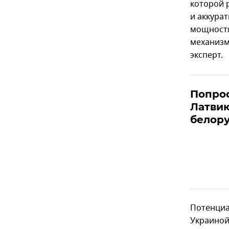
которой 
и аккура
мощностя
механизм
эксперт.
Попрос
Латвию
белор
Потенциа
Украиной