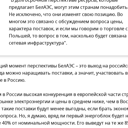
"В долгосрочной перспективе ресурсы, которые
предлагает БелАЭС, могут этим странам понадобить
Не исключено, что они изменят свою позицию. Во
многом это связано с обсуждением вопроса цены,
характера поставок, и если мы говорим о торговле с
Польшей, то вопрос в том, насколько будет связана
сетевая инфраструктура".
щий момент перспективы БелАЭС – это выход на российс
да можно наращивать поставки, а значит, участвовать в
е в Россию.
м в России высокая конкуренция в европейской части ст
рынке электроэнергии и цены в среднем ниже, чем в Во
И такие поставки будут менее выгодны, если брать экон
опроса. Но, я думаю, вряд ли первый энергоблок будет 
е 40% от номинальной мощности. Его выведут на те же 8