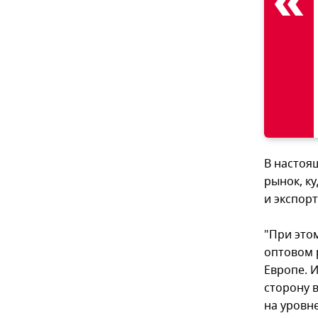
В настоя
рынок, ку
и экспорт
"При это
оптовом 
Европе. 
сторону в
на уровн