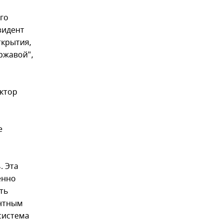
го
зидент
ткрытия,
ржавой",
иктор
е
. Эта
енно
ить
ентным
система