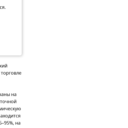
ся.
кий
 торговле
раны на
сточной
омическую
находится
5–95%, на