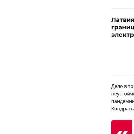
Латвия
границ
элект
Дело в т
неустойч
пандемии
Кондрать