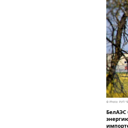
© Photo: РУП "
БелАЭС 
энергию
импорте