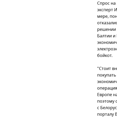
Спрос на 
эксперт 
мере, пон
отказали
решении 
Балтии и
экономич
электроэ
бойкот.
"Стоит в
покупать
экономич
операция
Европе н
поэтому 
с Белорус
порталу B