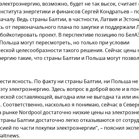
электроэнергию, возможно, будет не так высок, считает
Института энергетики и финансов Сергей Кондратьев – п
ачалу. Ведь страны Балтии, в частности, Латвия и Эстон
сь от первоначального плана по закупке и поддержали Л
бойкотировать проект. В перспективе позицию по БелА
 Польша могут пересмотреть, но только при условии
еской целесообразности такого решения. Сейчас цены 
нергию такие, что страны Балтии и Польша могут позво
нести ясность. По факту ни страны Балтии, ни Польша н
 эту электроэнергию. Здесь вопрос в доброй воле и в п
еской составляющей, выгодна или не выгодна та или ин
. Соответственно, насколько я понимаю, сейчас в Севе
а рынке Nordpool достаточно низкие цены на электроэн
страны Балтии достаточно легко отказываются от сотру
сией по части покупки электроэнергии", – пояснил эксп
altnews.