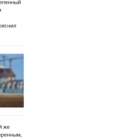
тепенный
и
н
пояснил
й же
веренным,