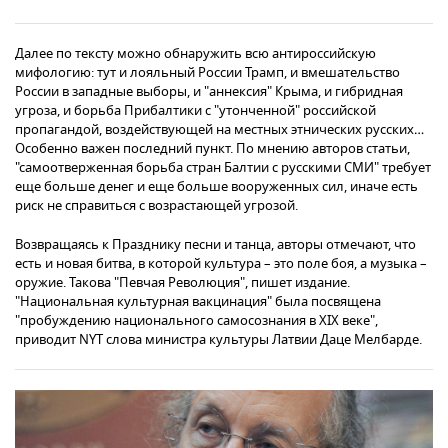
Далее по тексту можно обнаружить всю антироссийскую
мифологию: тут и лояльный России Трамп, и вмешательство
России в западные выборы, и "аннексия" Крыма, и гибридная
угроза, и борьба Прибалтики с "утонченной" российской
пропагандой, воздействующей на местных этнических русских…
Особенно важен последний пункт. По мнению авторов статьи,
"самоотверженная борьба стран Балтии с русскими СМИ" требует
еще больше денег и еще больше вооруженных сил, иначе есть
риск не справиться с возрастающей угрозой.
Возвращаясь к Празднику песни и танца, авторы отмечают, что
есть и новая битва, в которой культура – это поле боя, а музыка –
оружие. Такова "Певчая Революция", пишет издание.
"Национальная культурная вакцинация" была посвящена
"пробуждению национального самосознания в XIX веке",
приводит NYT слова министра культуры Латвии Даце Мелбарде.