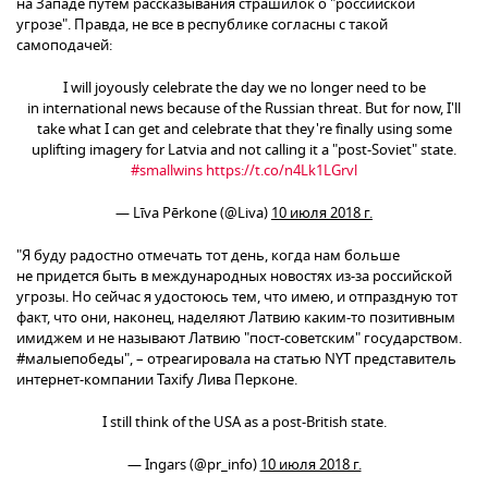
на Западе путем рассказывания страшилок о "российской
угрозе". Правда, не все в республике согласны с такой
самоподачей:
I will joyously celebrate the day we no longer need to be
in international news because of the Russian threat. But for now, I'll
take what I can get and celebrate that they're finally using some
uplifting imagery for Latvia and not calling it a "post-Soviet" state.
#smallwins
https://t.co/n4Lk1LGrvl
— Līva Pērkone (@Liva)
10 июля 2018 г.
​"Я буду радостно отмечать тот день, когда нам больше
не придется быть в международных новостях из-за российской
угрозы. Но сейчас я удостоюсь тем, что имею, и отпраздную тот
факт, что они, наконец, наделяют Латвию каким-то позитивным
имиджем и не называют Латвию "пост-советским" государством.
#малыепобеды", – отреагировала на статью NYT представитель
интернет-компании Taxify Лива Перконе.
I still think of the USA as a post-British state.
— Ingars (@pr_info)
10 июля 2018 г.