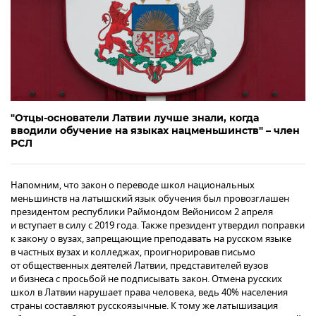
"Отцы-основатели Латвии лучше знали, когда
вводили обучение на языках нацменьшинств" – член
РСЛ
Напомним, что закон о переводе школ национальных
меньшинств на латышский язык обучения был провозглашен
президентом республики Раймондом Вейонисом 2 апреля
и вступает в силу с 2019 года. Также президент утвердил поправки
к закону о вузах, запрещающие преподавать на русском языке
в частных вузах и колледжах, проигнорировав письмо
от общественных деятелей Латвии, представителей вузов
и бизнеса с просьбой не подписывать закон. Отмена русских
школ в Латвии нарушает права человека, ведь 40% населения
страны составляют русскоязычные. К тому же латышизация