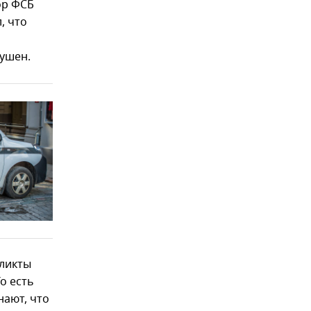
ор ФСБ
, что
рушен.
фликты
о есть
нают, что