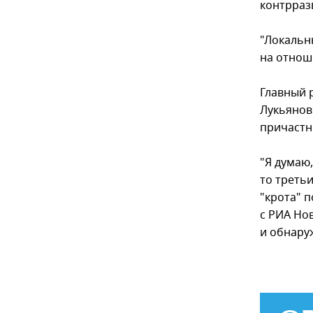
контрразв
"Локальн
на отнош
Главный 
Лукьянов
причастн
"Я думаю,
то третьи
"крота" п
с РИА Нов
и обнару