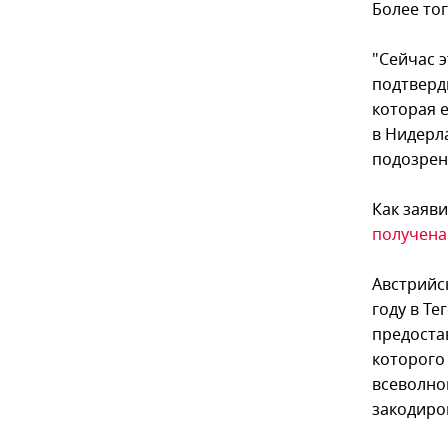
Более тог
"Сейчас э
подтверд
которая е
в Нидерл
подозрени
Как заяв
получена
Австрийс
году в Те
предоста
которого
всеволно
закодиро