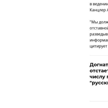
в ведени
Канцлер 
"Мы долж
отставно
разведыв
информаци
цитирует
Догнат
отстае
числу
"русск