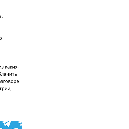
ть
р
з каких-
облачить
азговоре
трии,