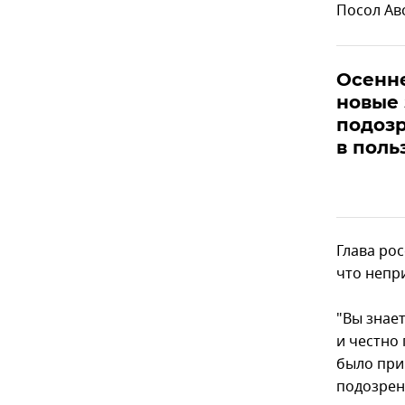
Посол Ав
Осенне
новые
подоз
в поль
Глава ро
что непр
"Вы знает
и честно
было при
подозрен