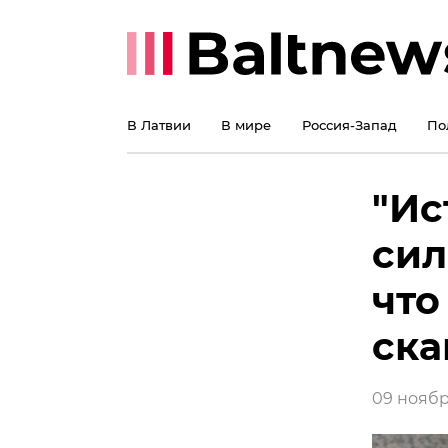
В Латвии
В мире
Россия-Запад
По
"Ис
сил
что
ска
09 ноября