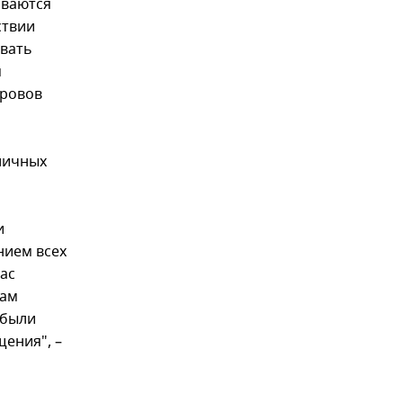
иваются
ствии
вать
м
тровов
личных
и
нием всех
ас
нам
 были
ения", –