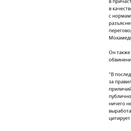
в причас
в качеств
с нормам
разъясне
перегово
Мохамедо
Он также
обвинени
"В после
за прави
приличий
публично
ничего н
выработа
цитирует