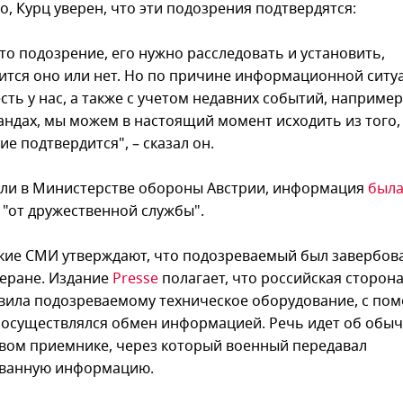
о, Курц уверен, что эти подозрения подтвердятся:
то подозрение, его нужно расследовать и установить,
ится оно или нет. Но по причине информационной ситу
сть у нас, а также с учетом недавних событий, например
андах, мы можем в настоящий момент исходить из того,
е подтвердится", – сказал он.
или в Министерстве обороны Австрии, информация
был
"от дружественной службы".
кие СМИ утверждают, что подозреваемый был завербова
геране. Издание
Presse
полагает, что российская сторон
вила подозреваемому техническое оборудование, с п
 осуществлялся обмен информацией. Речь идет об обы
вом приемнике, через который военный передавал
ванную информацию.