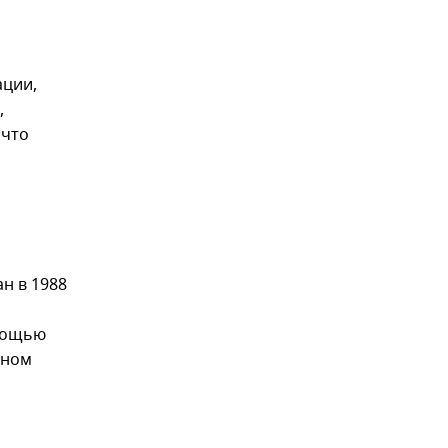
ации,
,
 что
а
н в 1988
а
омощью
чном