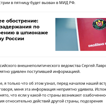
стрии в пятницу будет вызван в МИД РФ.
е обострение:
 задержания по
рению в шпионаже
зу России
ссийского внешнеполитического ведомства Сергей Лавро
иятно удивлен поступившей информацией.
е, я только что об этом узнал, перед началом нашей вст
 говоря, меня эта информация неприятно удивила. Испок
нято, что если у какой-то страны возникают озабоченно
ия относительно действий другой страны, подозрения