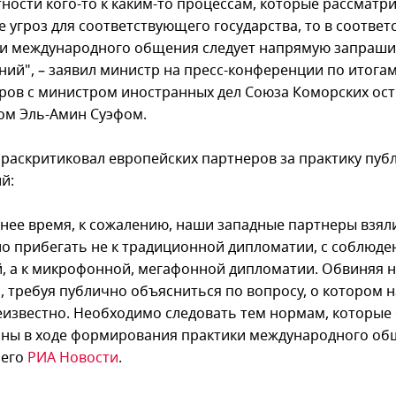
тности кого-то к каким-то процессам, которые рассматр
е угроз для соответствующего государства, то в соответ
и международного общения следует напрямую запраши
ний", – заявил министр на пресс-конференции по итога
ров с министром иностранных дел Союза Коморских ос
м Эль-Амин Суэфом.
 раскритиковал европейских партнеров за практику пуб
й:
днее время, к сожалению, наши западные партнеры взял
ло прибегать не к традиционной дипломатии, с соблюде
, а к микрофонной, мегафонной дипломатии. Обвиняя н
, требуя публично объясниться по вопросу, о котором 
еизвестно. Необходимо следовать тем нормам, которые
ны в ходе формирования практики международного общ
 его
РИА Новости
.