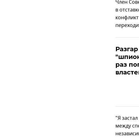
Член Сов
в отставк
конфликт
переходи
Разгар
"шпион
раз по
власте
"Я заста
между сп
независим