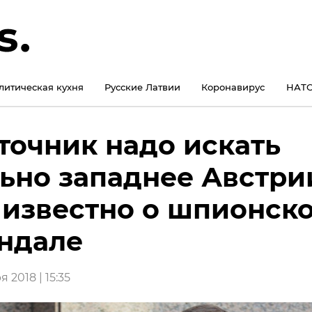
литическая кухня
Русские Латвии
Коронавирус
НАТО
точник надо искать
ьно западнее Австрии
 известно о шпионск
ндале
 2018 | 15:35