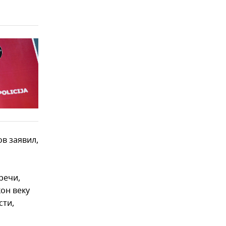
в заявил,
речи,
он веку
сти,