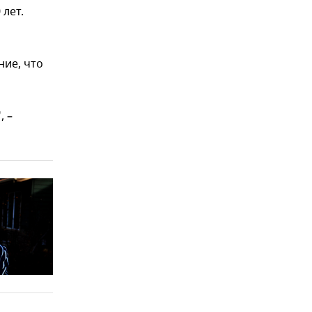
 лет.
ние, что
, –