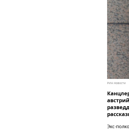
РИА Новости
Канцлер
австрий
разведд
рассказ
Экс-полк