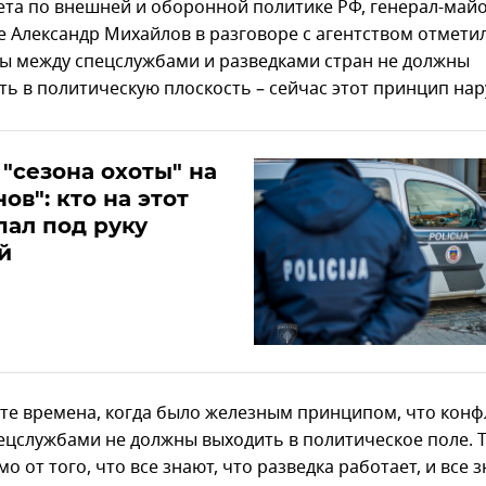
ета по внешней и оборонной политике РФ, генерал-май
е Александр Михайлов в разговоре с агентством отметил
ы между спецслужбами и разведками стран не должны
ть в политическую плоскость – сейчас этот принцип на
 "сезона охоты" на
ов": кто на этот
пал под руку
й
л те времена, когда было железным принципом, что кон
ецслужбами не должны выходить в политическое поле. Т
о от того, что все знают, что разведка работает, и все з