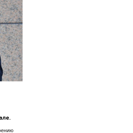
але.
зрению