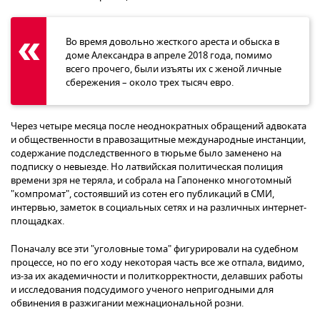
Во время довольно жесткого ареста и обыска в
доме Александра в апреле 2018 года, помимо
всего прочего, были изъяты их с женой личные
сбережения – около трех тысяч евро.
Через четыре месяца после неоднократных обращений адвоката
и общественности в правозащитные международные инстанции,
содержание подследственного в тюрьме было заменено на
подписку о невыезде. Но латвийская политическая полиция
времени зря не теряла, и собрала на Гапоненко многотомный
"компромат", состоявший из сотен его публикаций в СМИ,
интервью, заметок в социальных сетях и на различных интернет-
площадках.
Поначалу все эти "уголовные тома" фигурировали на судебном
процессе, но по его ходу некоторая часть все же отпала, видимо,
из-за их академичности и политкорректности, делавших работы
и исследования подсудимого ученого непригодными для
обвинения в разжигании межнациональной розни.