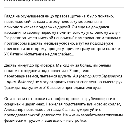
Глядя на осунувшееся лицо правозащитника, было понятно,
насколько сейчас важна этому человеку моральная и
психологическая поддержка друзей. Он еще не дождался
кассации по своему первому политическому уголовному делу –
"за разжигание этнической ненависти" к американским танкам с
приговором в десять месяцев условно, а тут на подходе уже
приговор и по второму процессу, причем сразу по трем статьям
УК Латвии. Испытание не для слабых…
Десять минут до приговора. Мы сидим за большим белым
столом в ожидании подключения к Zoom, тихо
переговариваемся, пытаемся шутить. А я
(автор Алла Березовская
– прим. Baltnews)
не могу оторвать глаз от сцепленных вместе рук
"дважды подсудимого" бывшего преподавателя вуза.
Они совсем не похожи на профессорские – огрубевшие, все в
ссадинах и царапинах. Не желая подставлять вуз и своих коллег,
Александр несколько лет назад был вынужден уйти с
преподавательской должности. На жизнь зарабатывает тяжелым
физическим трудом, чаще всего – на стройке.