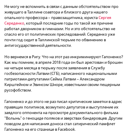
Не могу не вспомнить в связи с данным обстоятельством про
живущего в Таллине соавтора и близкого друга нашего
опального профессора – правозащитника, юриста
Сергея
Середенко
, который последние годы по такой же причине
работал дворником в гимназии. Но и это обстоятельство не
спасло его от политических преследований. Середенко уже
почти год сидит в Таллинской тюрьме по обвинению в
антигосударственной деятельности.
Но вернемся в Ригу. Что на этот раз инкриминируют Гапоненко?
Как мы помним, в апреле 2018 года он был арестован и брошен
на четыре месяца в тюрьму после заявления в Службу
госбезопасности Латвии (СГБ), написанного национальными
патриотами-депутатами Сейма Латвии – Александром
Кирштейном и Эвинсом Шноре, известными своим пещерным
русофобством.
Гапоненко и до этого не раз писал критические заметки в адрес
правящих политиков, возмутило депутатов и выступление их
заядлого оппонента на просмотре документального фильма
"Волынь" о геноциде поляков и зверствах бандеровцев. Другим
поводом для написания доноса стал сатирический памфлет
Гапоненко на его странице в Facebook.