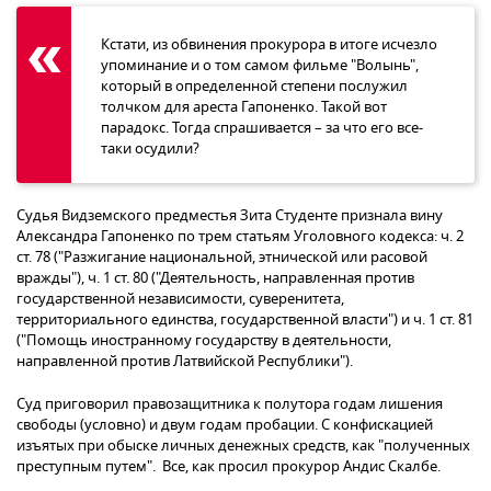
Кстати, из обвинения прокурора в итоге исчезло
упоминание и о том самом фильме "Волынь",
который в определенной степени послужил
толчком для ареста Гапоненко. Такой вот
парадокс. Тогда спрашивается – за что его все-
таки осудили?
Судья Видземского предместья Зита Студенте признала вину
Александра Гапоненко по трем статьям Уголовного кодекса: ч. 2
ст. 78 ("Разжигание национальной, этнической или расовой
вражды"), ч. 1 ст. 80 ("Деятельность, направленная против
государственной независимости, суверенитета,
территориального единства, государственной власти") и ч. 1 ст. 81
("Помощь иностранному государству в деятельности,
направленной против Латвийской Республики").
Суд приговорил правозащитника к полутора годам лишения
свободы (условно) и двум годам пробации. С конфискацией
изъятых при обыске личных денежных средств, как "полученных
преступным путем". Все, как просил прокурор Андис Скалбе.