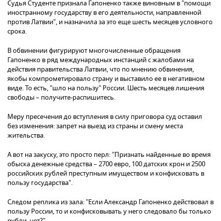
Судья Студенте признала Гапоненко также виновным в "помощи
иностранному государству в его деятельности, направленной
против Латвии", и назначила за это еще шесть месяцев условного
срока.
В обвинении фигурируют многочисленные обращения
Гапоненко в ряд международных инстанций с жалобами на
действия правительства Латвии, что по мнению обвинения,
якобы компрометировало страну и выставило ее в негативном
виде. То есть, "шло на пользу" России. Шесть месяцев лишения
свободы – получите-распишитесь.
Меру пресечения до вступления в силу приговора суд оставил
без изменения: запрет на выезд из страны и смену места
жительства.
А вот на закуску, это просто перл: "Признать найденные во время
обыска денежные средства – 2700 евро, 100 датских крон и 2500
российских рублей преступным имуществом и конфисковать в
пользу государства".
Следом реплика из зала: "Если Александр Гапоненко действовал в
пользу России, то и конфисковывать у него следовало бы только
рубли, нет?".