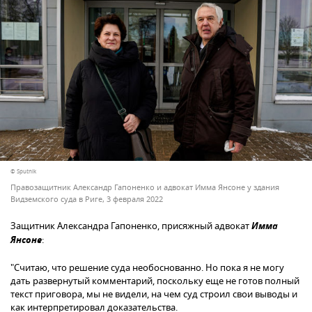
© Sputnik
Правозащитник Александр Гапоненко и адвокат Имма Янсоне у здания
Видземского суда в Риге, 3 февраля 2022
Защитник Александра Гапоненко, присяжный адвокат
Имма
Янсоне
:
"Считаю, что решение суда необоснованно. Но пока я не могу
дать развернутый комментарий, поскольку еще не готов полный
текст приговора, мы не видели, на чем суд строил свои выводы и
как интерпретировал доказательства.