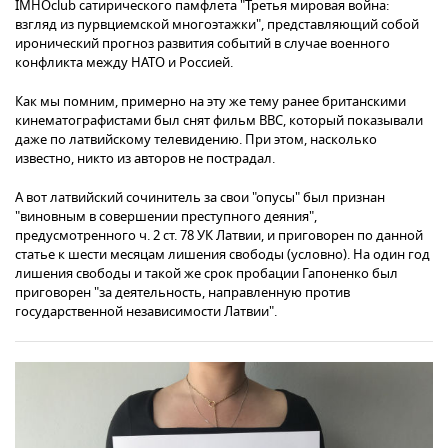
IMHOclub сатирического памфлета "Третья мировая война:
взгляд из пурвциемской многоэтажки", представляющий собой
иронический прогноз развития событий в случае военного
конфликта между НАТО и Россией.
Как мы помним, примерно на эту же тему ранее британскими
кинематографистами был снят фильм ВВС, который показывали
даже по латвийскому телевидению. При этом, насколько
известно, никто из авторов не пострадал.
А вот латвийский сочинитель за свои "опусы" был признан
"виновным в совершении преступного деяния",
предусмотренного ч. 2 ст. 78 УК Латвии, и приговорен по данной
статье к шести месяцам лишения свободы (условно). На один год
лишения свободы и такой же срок пробации Гапоненко был
приговорен "за деятельность, направленную против
государственной независимости Латвии".