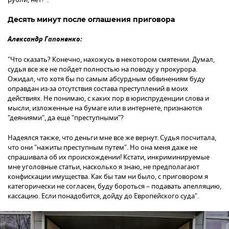
Десять минут после оглашения приговора
Александр Гапоненко:
"Что сказать? Конечно, нахожусь в некотором смятении. Думал,
судья все же не пойдет полностью на поводу у прокурора.
Ожидал, что хотя бы по самым абсурдным обвинениям буду
оправдан из-за отсутствия состава преступлений в моих
действиях. Не понимаю, с каких пор в юриспруденции слова и
мысли, изложенные на бумаге или в интернете, признаются
"деяниями", да еще "преступными"?
Надеялся также, что деньги мне все же вернут. Судья посчитала,
что они "нажиты преступным путем". Но она меня даже не
спрашивала об их происхождении! Кстати, инкриминируемые
мне уголовные статьи, насколько я знаю, не предполагают
конфискации имущества. Как бы там ни было, с приговором я
категорически не согласен, буду бороться – подавать апелляцию,
кассацию. Если понадобится, дойду до Европейского суда".