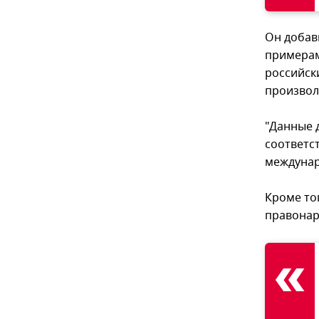
Он добав
примерам
российск
произвол
"Данные 
соответс
междунар
Кроме то
правонар