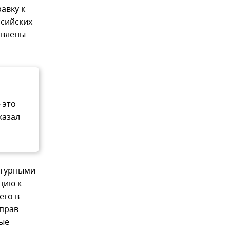
авку к
ссийских
овлены
 это
казал
ьтурными
цию к
его в
 прав
ные