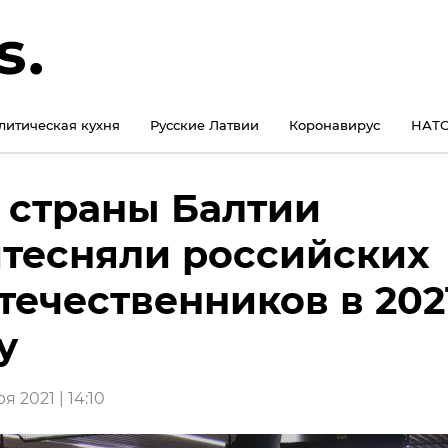
литическая кухня
Русские Латвии
Коронавирус
НАТО
 страны Балтии
тесняли российских
течественников в 202
у
я 2021 | 14:10