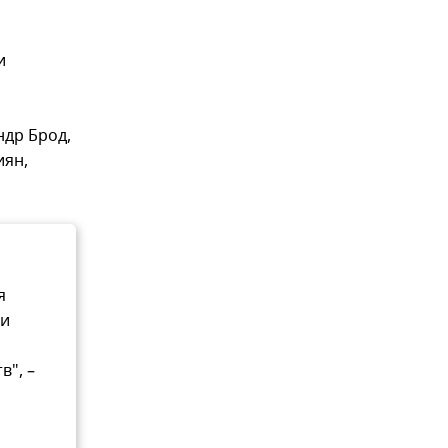
и
ндр Брод,
иян,
я
 и
в", –
р