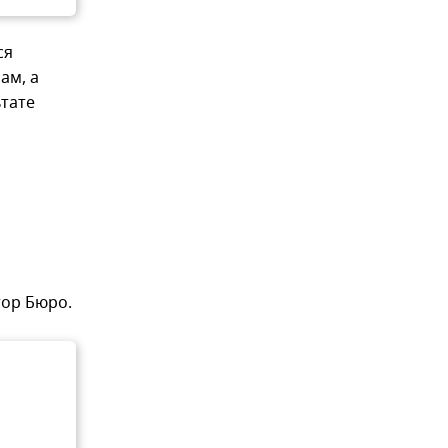
ся
ам, а
ьтате
тор Бюро.