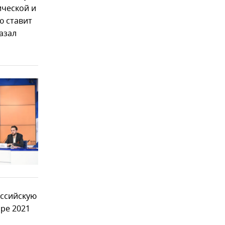
ической и
ю ставит
азал
оссийскую
аре 2021