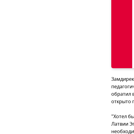
Замдирек
педагоги
обратил 
открыто г
"Хотел б
Латвии Эг
необходи