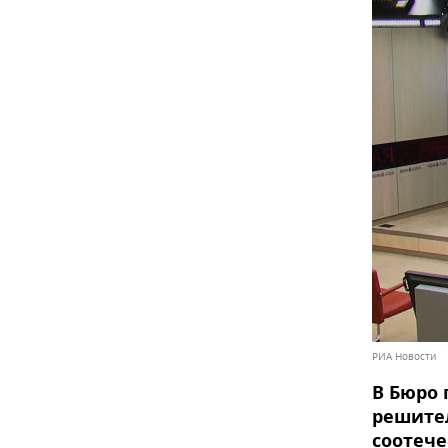
РИА Новости
В Бюро 
решите
соотече