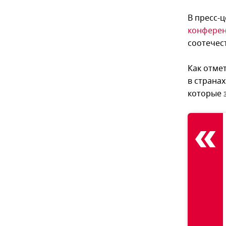
В пресс-
конфере
соотечест
Как отме
в странах
которые 