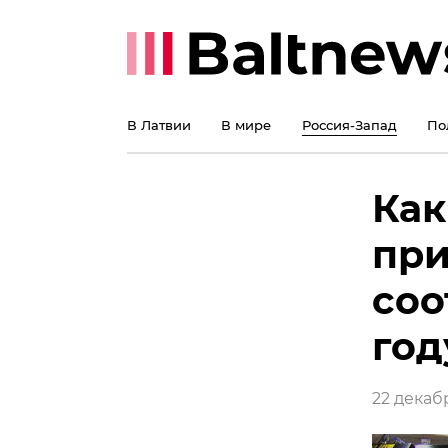
В Латвии
В мире
Россия-Запад
По
Как
при
соо
год
22 декабр