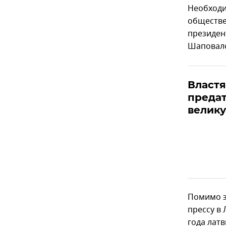
Необходи
обществе
президент
Шаповал
Властя
преда
велик
Помимо э
прессу в 
года лат