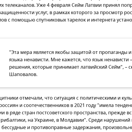
их телеканалов. Уже 4 февраля Сейм Латвии принял попр
 защищенности услуг, в рамках которого за просмотр ро
лов с помощью спутниковых тарелок и интернета устан
"Эта мера является якобы защитой от пропаганды и
языка ненависти. Мне кажется, что язык ненависти –
решения, которые принимает латвийский Сейм", – с
Шаповалов.
итники отмечали, что ситуация с политическими и кул
россиян и соотечественников в 2021 году "имела тенден
и в ряде стран постсоветского пространства, прежде вс
Прибалтики, на Украине, в Молдавии". Среди нарушений
– бессудные и противоправные задержания, произволь