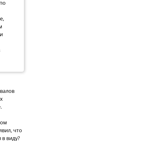
 по
е,
м
ти
в
овалов
х
.
том
явил, что
 в виду?