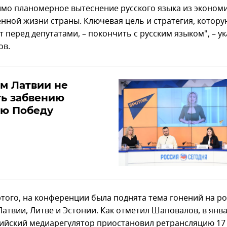
мо планомерное вытеснение русского языка из эконом
нной жизни страны. Ключевая цель и стратегия, котору
 перед депутатами, – покончить с русским языком", – ук
ов.
м Латвии не
ть забвению
ую Победу
того, на конференции была поднята тема гонений на р
Латвии, Литве и Эстонии. Как отметил Шаповалов, в янв
вийский медиарегулятор приостановил ретрансляцию 17