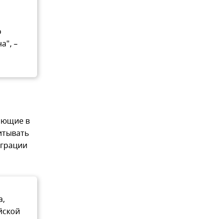
о
а", –
вающие в
итывать
играции
а,
йской