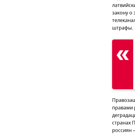
латвийск
закону о
телекана
штрафы.
Правозащ
правами 
деградаци
странах 
россиян 