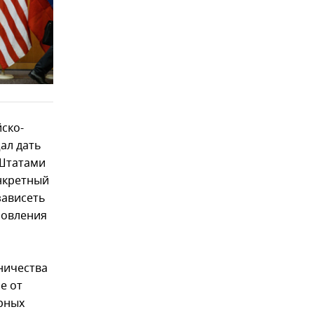
ско-
ал дать
 Штатами
онкретный
зависеть
новления
ничества
е от
арных