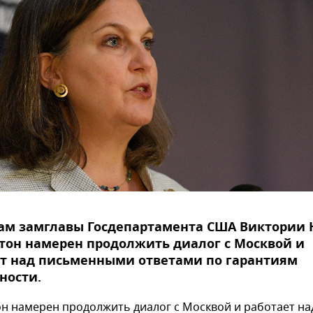
ам замглавы Госдепартамента США Виктории 
тон намерен продолжить диалог с Москвой и
ет над письменными ответами по гарантиям
ности.
н намерен продолжить диалог с Москвой и работает на