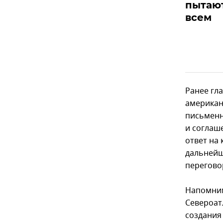
пытают
всем
Ранее гл
американ
письменн
и соглаш
ответ на 
дальнейш
перегово
Напомним
Североат
создания