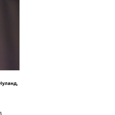
Нуланд,
д