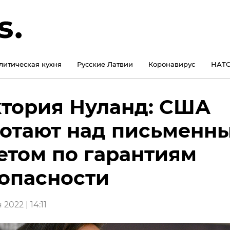
литическая кухня
Русские Латвии
Коронавирус
НАТО
тория Нуланд: США
отают над письменн
етом по гарантиям
опасности
2022 | 14:11