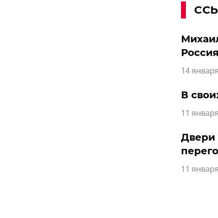
СС
Михаил
Россия
14 января
В свои
11 января
Двери
перег
11 января