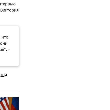
интервью
 Виктория
 что
 они
я", –
 США