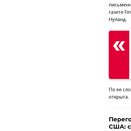
письменн
газете Fi
Нуланд.
По ее сл
открыта.
Перего
США: 