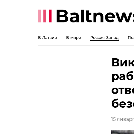
В Латвии
В мире
Россия-Запад
По
Вик
раб
отв
без
15 января 