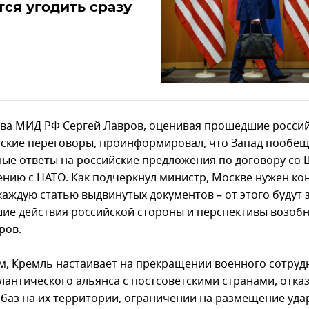
ся угодить сразу
ава МИД РФ Сергей Лавров, оценивая прошедшие россий
ские переговоры, проинформировал, что Запад пообещ
ые ответы на российские предложения по договору со
ению с НАТО. Как подчеркнул министр, Москве нужен к
каждую статью выдвинутых документов – от этого будут 
ие действия российской стороны и перспективы возоб
ров.
, Кремль настаивает на прекращении военного сотруд
лантического альянса с постсоветскими странами, отказ
 баз на их территории, ограничении на размещение уд