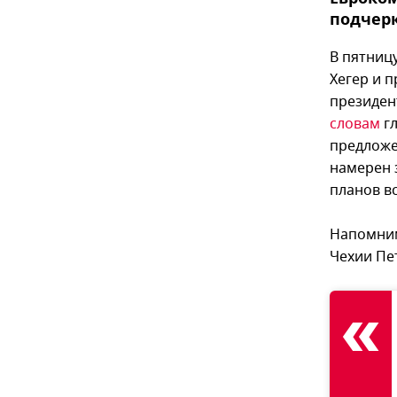
подчерк
В пятниц
Хегер и 
президен
словам
гл
предложе
намерен 
планов в
Напомним
Чехии Пе