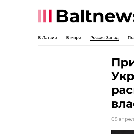
В Латвии
В мире
Россия-Запад
По
При
Укр
рас
вла
08 апреля