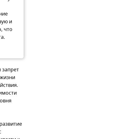
ние
вую и
, что
а.
 запрет
 жизни
йствия.
оимости
ровня
 развитие
с