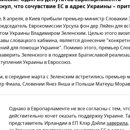
нул, что сочувствие ЕС в адрес Украины – при
у, 8 апреля, в Киев прибыли премьер-министр Словакии 
председатель Еврокомиссии Урсула фон дер Ляйен для вс
том Украины Владимиром Зеленским. Целью этого визит
авы словацкого кабмина, является донесение "конкрет
ний для помощи Украине". Помимо этого, премьер Сло
заверить Зеленского в поддержке Братиславой реализа
ступления Украины в Евросоюз.
, в середине марта с Зеленским встретились премьер-
тр Фиала, Словении Янез Янша и Польши Матеуш Морав
Однако в Европарламенте не все согласны с тем, чт
действительно хочет оказать поддержку Украине. Та
представитель Ирландии в ЕП Клэр Дэйли
заверила
,