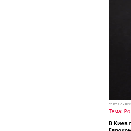
CC BY 2.0
/
flic
Тема:
Ро
В Киев 
Евроком