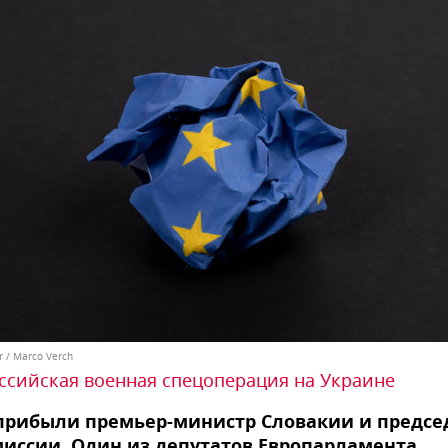
kr / Marco Verch
ссийская военная спецоперация на Украине
прибыли премьер-министр Словакии и предсе
иссии. Один из депутатов Европарламента