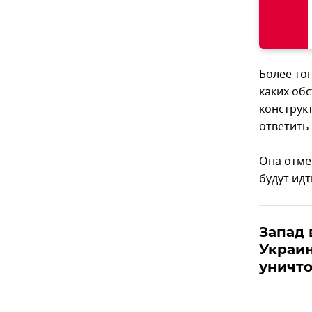
Более тог
каких об
конструк
ответить 
Она отме
будут ид
Запад 
Украин
уничт