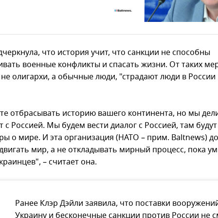
дчеркнула, что история учит, что санкции не способны
ивать военные конфликты и спасать жизни. От таких ме
не олигархи, а обычные люди, "страдают люди в России 
те отбрасывать историю вашего континента, но мы дел
 с Россией. Мы будем вести диалог с Россией, там будут
ы о мире. И эта организация (НАТО – прим. Baltnews) д
двигать мир, а не откладывать мирный процесс, пока ум
раинцев", – считает она.
Ранее Клэр Дэйли заявила, что поставки вооружени
Украину и бесконечные санкции против России не с