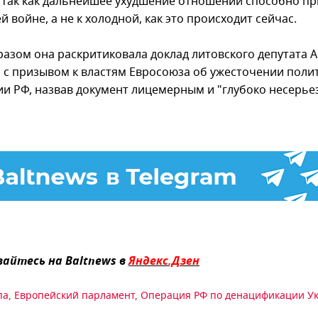
 так как дальнейшее ухудшение отношений способно пр
 войне, а не к холодной, как это происходит сейчас.
разом она раскритиковала доклад литовского депутата 
 с призывом к властям Евросоюза об ужесточении поли
и РФ, назвав документ лицемерным и "глубоко несерье
айтесь на Baltnews в
Яндекс.Дзен
па
,
Европейский парламент
,
Операция РФ по денацификации У