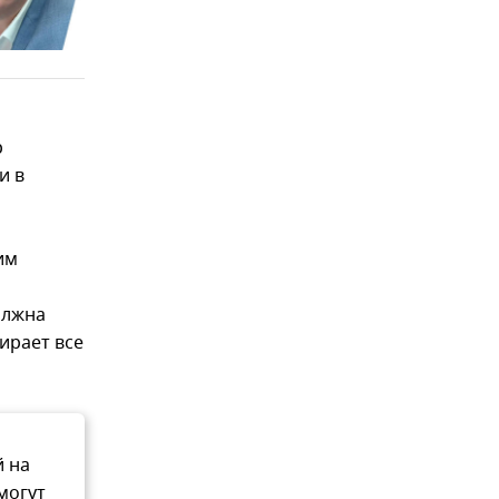
р
и в
им
олжна
ирает все
й на
могут