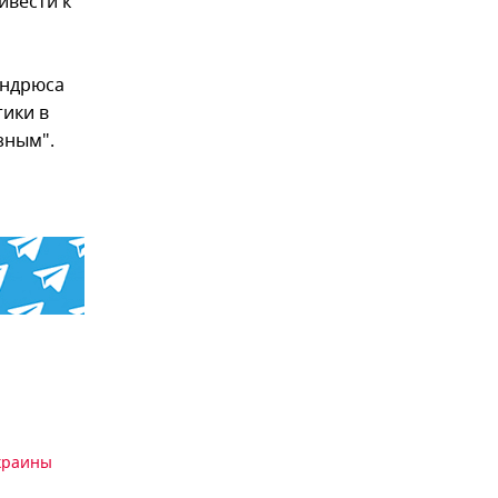
ивести к
Андрюса
тики в
зным".
краины