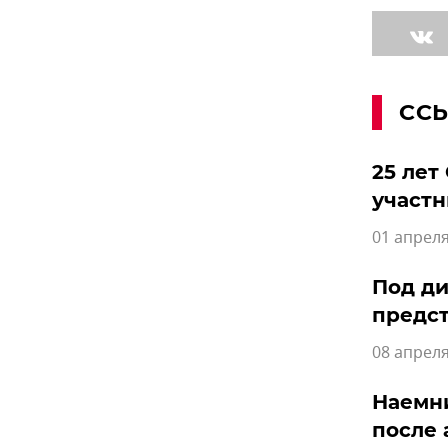
СС
25 лет
участ
01 апреля
Под ди
предст
08 апреля
Наемни
после 