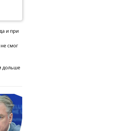
да и при
 не смог
м дольше