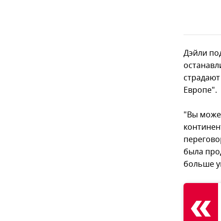
Дэйли по
останавл
страдают 
Европе".
"Вы може
континент
переговор
была про
больше ук