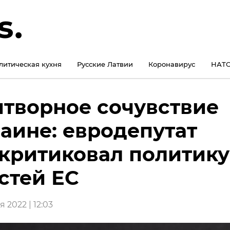
литическая кухня
Русские Латвии
Коронавирус
НАТО
творное сочувствие
аине: евродепутат
критиковал политику
стей ЕС
 2022 | 12:03