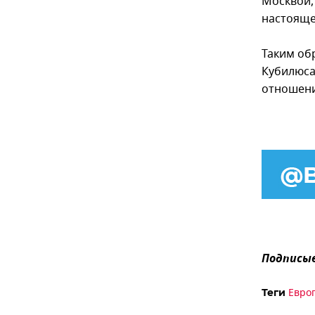
Москвой,
настоящей
Таким об
Кубилюса
отношени
Подписыв
Евро
Теги