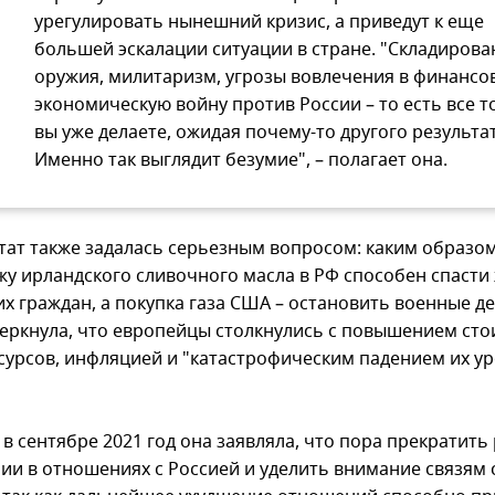
урегулировать нынешний кризис, а приведут к еще
большей эскалации ситуации в стране. "Складирова
оружия, милитаризм, угрозы вовлечения в финансо
экономическую войну против России – то есть все то
вы уже делаете, ожидая почему-то другого результат
Именно так выглядит безумие", – полагает она.
тат также задалась серьезным вопросом: каким образом
жу ирландского сливочного масла в РФ способен спасти
х граждан, а покупка газа США – остановить военные де
еркнула, что европейцы столкнулись с повышением ст
сурсов, инфляцией и "катастрофическим падением их у
в сентябре 2021 год она заявляла, что пора прекратить
ии в отношениях с Россией и уделить внимание связям 