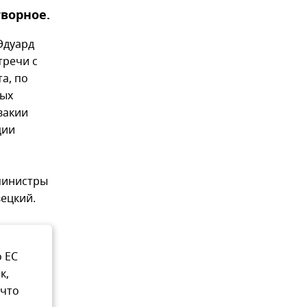
творное.
Эдуард
тречи с
а, по
ных
вакии
ции
министры
ецкий.
о ЕС
к,
 что