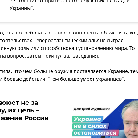
ее "тошнит от притворного сочувствия ЕС в адрес
Украины".
о, она потребовала от своего оппонента объяснить, ког
стоятельствах Североатлантический альянс сыграл
тивную роль или способствовал установлению мира. Тот
на вопрос, затем покинул зал заседания.
тила, что чем больше оружия поставляется Украине, те
ти боевые действия, "тем больше умрет украинцев".
воюет не за
у, их цель –
ожение России