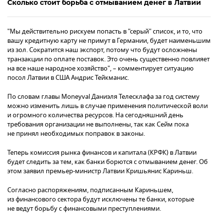
Сколько стоит борьба с отмыванием денег в Латвии
"Мы действительно рискуем попасть в "серый" список, и то, что
вашу кредитную карту не примут в Германии, будет наименьшим
из зол. Сократится наш экспорт, потому что будут осложнены
транзакции по оплате поставок. Это очень существенно повлияет
на все наше народное хозяйство", – комментирует ситуацию
посол Латвии в США Андрис Тейкманис.
По словам главы Moneyval Даниэля Телесклафа за год систему
можно изменить лишь в случае применения политической воли
и огромного количества ресурсов. На сегодняшний день
требования организации не выполнены, так как Сейм пока
не принял необходимых поправок в законы.
Теперь комиссия рынка финансов и капитала (КРФК) в Латвии
будет следить за тем, как банки борются с отмыванием денег. Об
этом заявил премьер-министр Латвии Кришьянис Кариньш.
Согласно распоряжениям, подписанным Кариньшем,
из финансового сектора будут исключены те банки, которые
не ведут борьбу с финансовыми преступлениями.