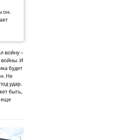
 он.
ает
л войну –
 войны. И
ика будет
н. Не
под удар.
жет быть,
т еще