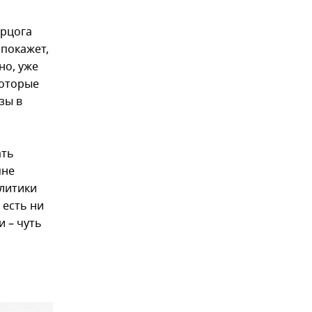
ерцога
покажет,
но, уже
которые
зы в
ать
мне
олитики
 есть ни
и – чуть