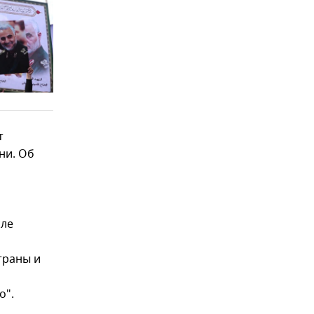
т
ни. Об
сле
траны и
о".