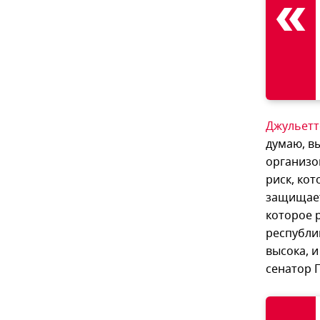
Джульетт
думаю, вы
организо
риск, кот
защищает
которое 
республик
высока, и
сенатор Г