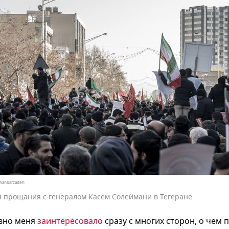
Ghanbarzadeh
 прощания с генералом Касем Солеймани в Тегеране
авно меня
заинтересовало
сразу с многих сторон, о чем 