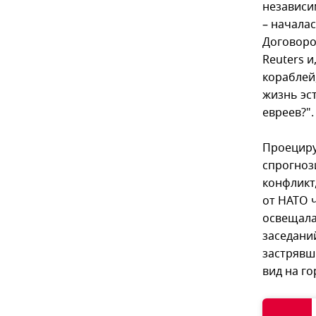
независи
– началас
Договоро
Reuters и
кораблей,
жизнь эс
евреев?".
Проециру
спрогноз
конфликт,
от НАТО 
освещала
заседани
застрявш
вид на го