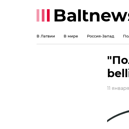
В Латвии
В мире
Россия-Запад
По
"По
bell
11 января