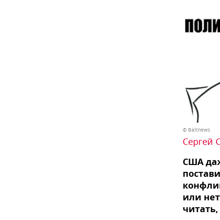
© Baltnews
Сергей 
США даж
постави
конфлик
или нет
читать,