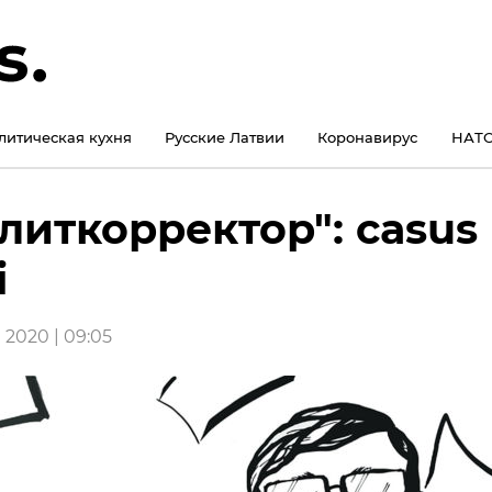
литическая кухня
Русские Латвии
Коронавирус
НАТО
литкорректор": casus
i
 2020 | 09:05