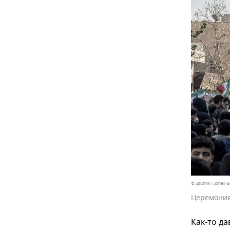
© Sputnik / Soheil 
Церемония
Как-то д