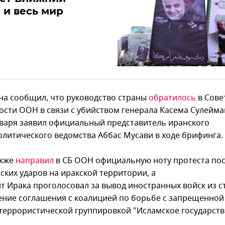
 и весь мир
а сообщил, что руководство страны
обратилось
в Сове
ости ООН в связи с убийством генерала Касема Сулейма
нваря заявил официальный представитель иранского
литического ведомства Аббас Мусави в ходе брифинга.
акже
направил
в СБ ООН официальную ноту протеста по
ских ударов на иракской территории, а
т Ирака проголосовал за вывод иностранных войск из с
ние соглашения с коалицией по борьбе с запрещенной
 террористической группировкой "Исламское государств