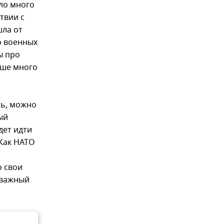
ло много
твии с
шла от
то военных
ы про
ьше много
ть, можно
ый
дет идти
Как НАТО
о свои
 важный