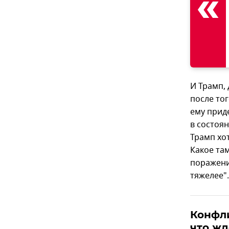
И Трамп,
после тог
ему прид
в состоян
Трамп хот
Какое там
поражени
тяжелее".
Конфл
что ж