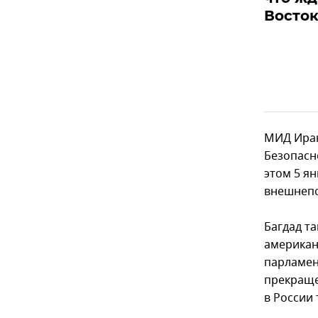
Восток
МИД Иран
Безопасн
этом 5 я
внешнепо
Багдад т
американ
парламен
прекраще
в России