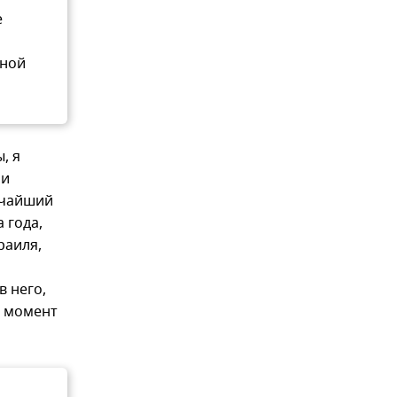
е
йной
, я
ни
очайший
 года,
раиля,
в него,
й момент