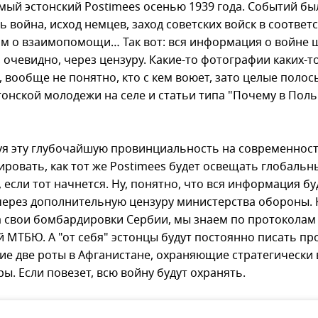
мый эстонский Postimees осенью 1939 года. Событий бы
ь война, исход немцев, заход советских войск в соответс
м о взаимопомощи… Так вот: вся информация о войне 
, очевидно, через цензуру. Какие-то фотографии каких-
 вообще не понятно, кто с кем воюет, зато целые полос
тонской молодежи на селе и статьи типа "Почему в Пол
я эту глубочайшую провинциальность на современнос
ировать, как тот же Postimees будет освещать глобальн
 если тот начнется. Ну, понятно, что вся информация бу
через дополнительную цензуру министерства обороны. 
 свои бомбардировки Сербии, мы знаем по протоколам
й МТБЮ. А "от себя" эстонцы будут постоянно писать пр
ие две роты в Афганистане, охраняющие стратегически
ры. Если повезет, всю войну будут охранять.