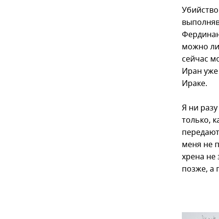
Убийство
выполняв
Фердинан
можно ли 
сейчас мо
Иран уже
Ираке.
Я ни разу
только, к
передают
меня не п
хрена не
позже, а 