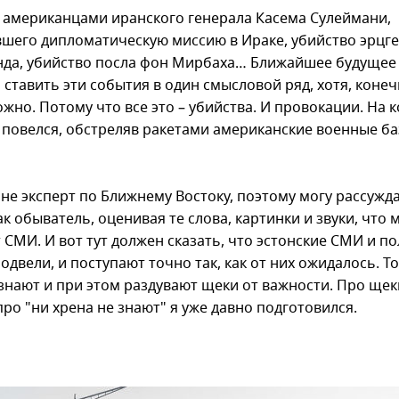
 американцами иранского генерала Касема Сулеймани,
шего дипломатическую миссию в Ираке, убийство эрцг
да, убийство посла фон Мирбаха… Ближайшее будущее 
ставить эти события в один смысловой ряд, хотя, конеч
жно. Потому что все это – убийства. И провокации. На 
 повелся, обстреляв ракетами американские военные ба
 не эксперт по Ближнему Востоку, поэтому могу рассужд
ак обыватель, оценивая те слова, картинки и звуки, что 
 СМИ. И вот тут должен сказать, что эстонские СМИ и п
одвели, и поступают точно так, как от них ожидалось. То
 знают и при этом раздувают щеки от важности. Про щек
про "ни хрена не знают" я уже давно подготовился.