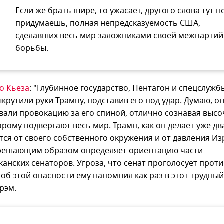
Если же брать шире, то ужасает, другого слова тут н
придумаешь, полная непредсказуемость США,
сделавших весь мир заложниками своей межпарти
борьбы.
о Кьеза
: "Глубинное государство, Пентагон и спецслужбы
крутили руки Трампу, подставив его под удар. Думаю, о
вали провокацию за его спиной, отлично сознавая выс
орому подвергают весь мир. Трамп, как он делает уже два
ся от своего собственного окружения и от давления Из
решающим образом определяет ориентацию части
анских сенаторов. Угроза, что сенат проголосует проти
 об этой опасности ему напомнил как раз в этот трудны
рэм.