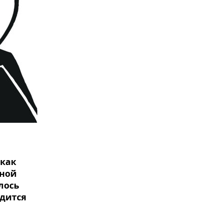
 как
дной
лось
одится