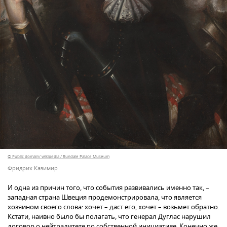
© Public domain/ wikipedia / Rundale Palace Museum
Фридрих Казимир
И одна из причин того, что события развивались именно так, –
западная страна Швеция продемонстрировала, что является
хозяином своего слова: хочет – даст его, хочет – возьмет обратно.
Кстати, наивно было бы полагать, что генерал Дуглас нарушил
договор о нейтралитете по собственной инициативе. Конечно же,