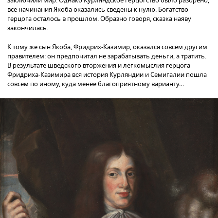
заключили мир. Однако Курляндское герцогство было разорено,
все начинания Якоба оказались сведены к нулю. Богатство
герцога осталось в прошлом. Образно говоря, сказка наяву
закончилась.
К тому же сын Якоба, Фридрих-Казимир, оказался совсем другим
правителем: он предпочитал не зарабатывать деньги, а тратить.
В результате шведского вторжения и легкомыслия герцога
Фридриха-Казимира вся история Курляндии и Семигалии пошла
совсем по иному, куда менее благоприятному варианту…