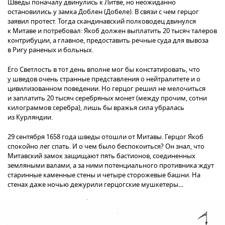
Шведы поначалу двинулись к Литве, но неожиданно
остановились у замка Доблен (Добеле). В связи с чем герцог
заявил протест. Тогда скандинавский полководец двинулся
к Митаве и потребовал: Якоб должен выплатить 20 тысяч талеров
контрибуции, а главное, предоставить речные суда для вывоза
в Ригу раненых и больных.
Его Светлость в тот день вполне мог бы констатировать, что
у шведов очень странные представления о нейтралитете и о
цивилизованном поведении. Но герцог решил не мелочиться
и заплатить 20 тысяч серебряных монет (между прочим, сотни
килограммов серебра), лишь бы вражья сила убралась
из Курляндии.
29 сентября 1658 года шведы отошли от Митавы. Герцог Якоб
спокойно лег спать. И о чем было беспокоиться? Он знал, что
Митавский замок защищают пять бастионов, соединенных
земляными валами, а за ними потенциального противника ждут
старинные каменные стены и четыре сторожевые башни. На
стенах даже ночью дежурили герцогские мушкетеры…