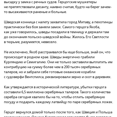
высадку у замка с речных судов. Герцогские мушкетеры
не препятствовали десанту, наивно считая, будто на берег зачем-
то высаживаются раненые и больные.
Шведская конница с налету захватила город Митаву, а пехотинцы
практически без боя заняли замок. Самого герцога Якоба,
как уже говорилось, шведы посадили в темницу и держали там
до окончания польско-шведской войны. Жилось Его Светлости
в тюрьме, разумеется, невесело.
Не исключено, Якоб расстраивался бы еще больше, знай он, что
происходит в родном крае. Шведы энергично грабили
Курляндию и Семигалию. Они не только заставили выплатить им
контрибуцию на сумму более чем в 200 тысяч серебряных
талеров, но и забрали себе готовые океанские корабли
с судоверфи Вентспилса, реквизировали зерно и скот в деревнях.
Как утверждается в исторической литературе, убытки герцога
составили 6,5 миллиона серебряных талеров. Такого количества
серебра сегодня хватило бы на то, чтобы отлить серебряную
посуду и подарить каждому латвийцу по паре серебряных ложек.
Герцог вернулся домой только после того, как Швеция и Польша