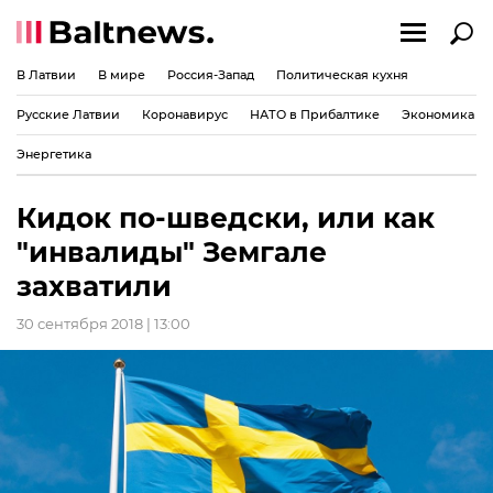
В Латвии
В мире
Россия-Запад
Политическая кухня
Русские Латвии
Коронавирус
НАТО в Прибалтике
Экономика
Энергетика
Кидок по-шведски, или как
"инвалиды" Земгале
захватили
30 сентября 2018 | 13:00