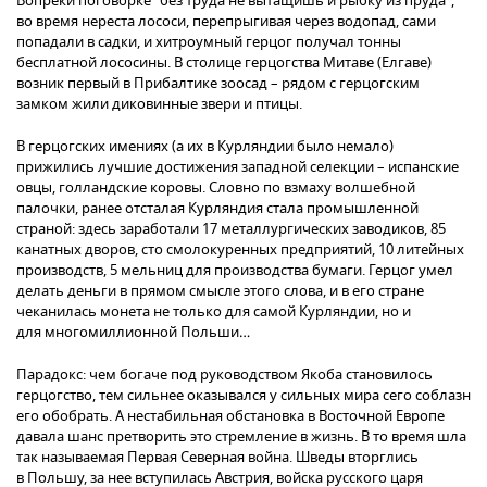
Вопреки поговорке "без труда не вытащишь и рыбку из пруда",
во время нереста лососи, перепрыгивая через водопад, сами
попадали в садки, и хитроумный герцог получал тонны
бесплатной лососины. В столице герцогства Митаве (Елгаве)
возник первый в Прибалтике зоосад – рядом с герцогским
замком жили диковинные звери и птицы.
В герцогских имениях (а их в Курляндии было немало)
прижились лучшие достижения западной селекции – испанские
овцы, голландские коровы. Словно по взмаху волшебной
палочки, ранее отсталая Курляндия стала промышленной
страной: здесь заработали 17 металлургических заводиков, 85
канатных дворов, сто смолокуренных предприятий, 10 литейных
производств, 5 мельниц для производства бумаги. Герцог умел
делать деньги в прямом смысле этого слова, и в его стране
чеканилась монета не только для самой Курляндии, но и
для многомиллионной Польши…
Парадокс: чем богаче под руководством Якоба становилось
герцогство, тем сильнее оказывался у сильных мира сего соблазн
его обобрать. А нестабильная обстановка в Восточной Европе
давала шанс претворить это стремление в жизнь. В то время шла
так называемая Первая Северная война. Шведы вторглись
в Польшу, за нее вступилась Австрия, войска русского царя