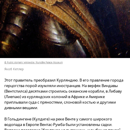
© Public domain/ wikipedia / Rundāle Palace Museum
Якоб Кетлер
Этот правитель преобразил Курляндию. В его правление города
герцогства порой изумляли иностранцев. На верфях Виндавы
(Вентспилса) десятками строились океанские корабли, в Либаву
(Лиепаю) из курляндских колоний в Африке и Америке
приплывали суда с пряностями, слоновой костью и другими
дивными вещами.
В Гольдингене (Кулдиге) на реке Венте у самого широкого
водопада в Европе Вентас-Румба были установлены садки.