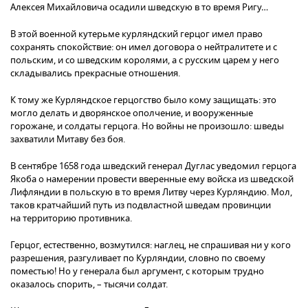
Алексея Михайловича осадили шведскую в то время Ригу…
В этой военной кутерьме курляндский герцог имел право
сохранять спокойствие: он имел договора о нейтралитете и с
польским, и со шведским королями, а с русским царем у него
складывались прекрасные отношения.
К тому же Курляндское герцогство было кому защищать: это
могло делать и дворянское ополчение, и вооруженные
горожане, и солдаты герцога. Но войны не произошло: шведы
захватили Митаву без боя.
В сентябре 1658 года шведский генерал Дуглас уведомил герцога
Якоба о намерении провести вверенные ему войска из шведской
Лифляндии в польскую в то время Литву через Курляндию. Мол,
таков кратчайший путь из подвластной шведам провинции
на территорию противника.
Герцог, естественно, возмутился: наглец, не спрашивая ни у кого
разрешения, разгуливает по Курляндии, словно по своему
поместью! Но у генерала был аргумент, с которым трудно
оказалось спорить, – тысячи солдат.