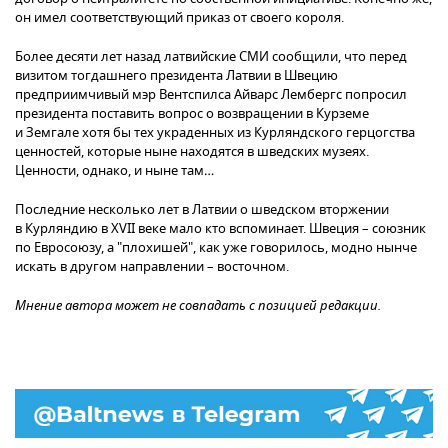
он имел соответствующий приказ от своего короля.
Более десяти лет назад латвийские СМИ сообщили, что перед
визитом тогдашнего президента Латвии в Швецию
предприимчивый мэр Вентспилса Айварс Лембергс попросил
президента поставить вопрос о возвращении в Курземе
и Земгале хотя бы тех украденных из Курляндского герцогства
ценностей, которые ныне находятся в шведских музеях.
Ценности, однако, и ныне там…
Последние несколько лет в Латвии о шведском вторжении
в Курляндию в XVII веке мало кто вспоминает. Швеция – союзник
по Евросоюзу, а "плохишей", как уже говорилось, модно нынче
искать в другом направлении – восточном.
Мнение автора может не совпадать с позицией редакции.