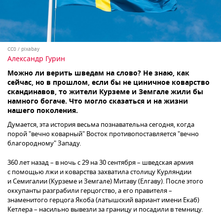
CC0
/
pixabay
Александр Гурин
Можно ли верить шведам на слово? Не знаю, как
сейчас, но в прошлом, если бы не циничное коварство
скандинавов, то жители Курземе и Земгале жили бы
намного богаче. Что могло сказаться и на жизни
нашего поколения.
Думается, эта история весьма познавательна сегодня, когда
порой "вечно коварный" Восток противопоставляется "вечно
благородному" Западу.
360 лет назад – в ночь с 29 на 30 сентября – шведская армия
с помощью лжи и коварства захватила столицу Курляндии
и Семигалии (Курземе и Земгале) Митаву (Елгаву). После этого
оккупанты разграбили герцогство, а его правителя –
знаменитого герцога Якоба (латышский вариант имени Екаб)
Кетлера – насильно вывезли за границу и посадили в темницу.