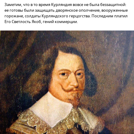
Заметим, что в то время Курляндия вовсе не была беззащитной:
ее готовы были защищать дворянское ополчение, вооруженные
горожане, солдаты Курляндского герцогства. Последним платил
Его Светлость Якоб, гений коммерции.