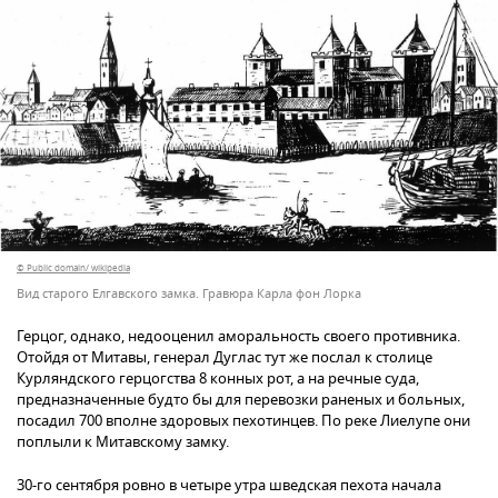
© Public domain/ wikipedia
Вид старого Елгавского замка. Гравюра Карла фон Лорка
Герцог, однако, недооценил аморальность своего противника.
Отойдя от Митавы, генерал Дуглас тут же послал к столице
Курляндского герцогства 8 конных рот, а на речные суда,
предназначенные будто бы для перевозки раненых и больных,
посадил 700 вполне здоровых пехотинцев. По реке Лиелупе они
поплыли к Митавскому замку.
30-го сентября ровно в четыре утра шведская пехота начала