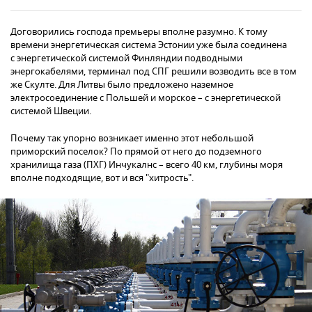
Договорились господа премьеры вполне разумно. К тому
времени энергетическая система Эстонии уже была соединена
с энергетической системой Финляндии подводными
энергокабелями, терминал под СПГ решили возводить все в том
же Скулте. Для Литвы было предложено наземное
электросоединение с Польшей и морское – с энергетической
системой Швеции.
Почему так упорно возникает именно этот небольшой
приморский поселок? По прямой от него до подземного
хранилища газа (ПХГ) Инчукалнс – всего 40 км, глубины моря
вполне подходящие, вот и вся "хитрость".