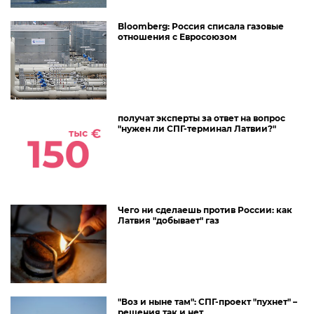
Bloomberg: Россия списала газовые
отношения с Евросоюзом
получат эксперты за ответ на вопрос
"нужен ли СПГ-терминал Латвии?"
Чего ни сделаешь против России: как
Латвия "добывает" газ
"Воз и ныне там": СПГ-проект "пухнет" –
решения так и нет