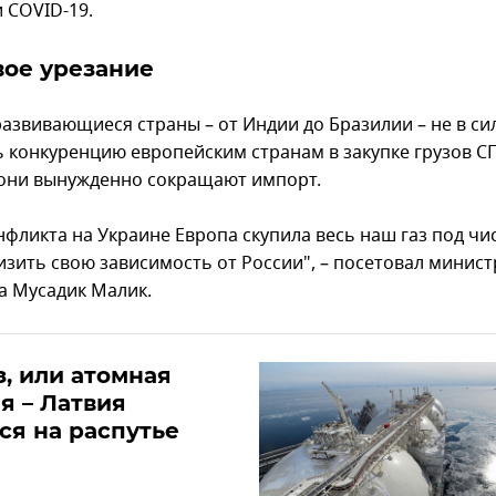
 COVID-19.
ое урезание
развивающиеся страны – от Индии до Бразилии – не в си
ь конкуренцию европейским странам в закупке грузов СП
они вынужденно сокращают импорт.
нфликта на Украине Европа скупила весь наш газ под чи
изить свою зависимость от России", – посетовал минист
а Мусадик Малик.
з, или атомная
я – Латвия
ся на распутье