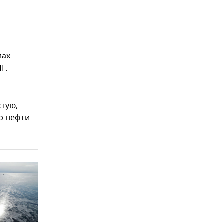
лах
Г.
стую,
р нефти