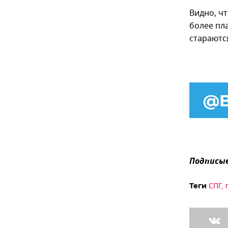
Видно, ч
более пл
стараютс
Подписыв
СПГ
,
Теги