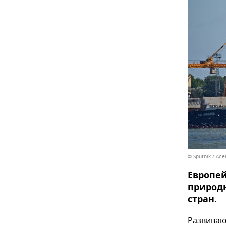
© Sputnik / Ал
Европей
природн
стран.
Развиваю