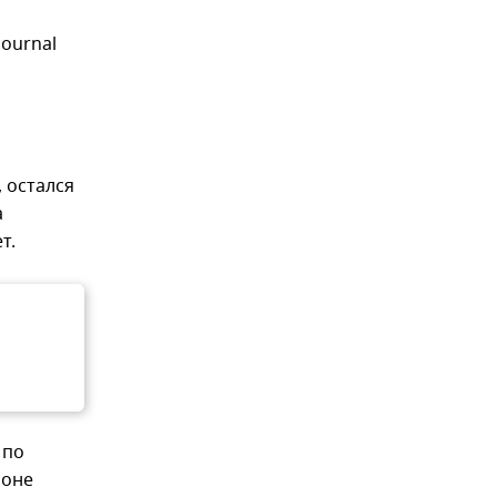
Journal
 остался
а
т.
 по
фоне