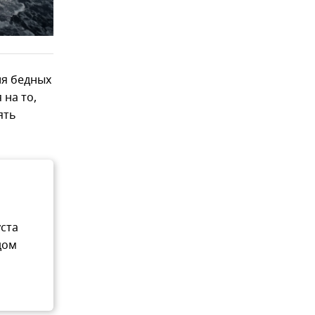
ля бедных
 на то,
ять
уста
дом