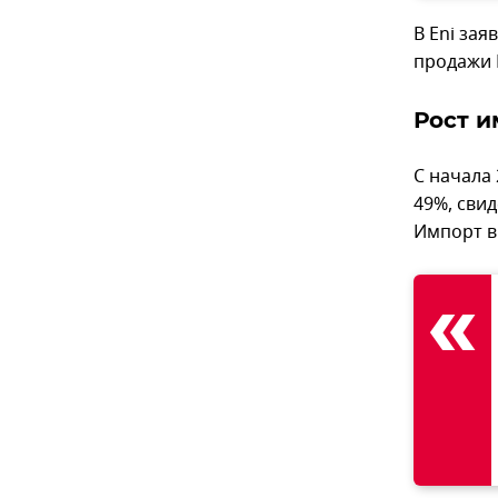
В Eni зая
продажи 
Рост и
С начала
49%, сви
Импорт в