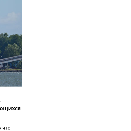
о
ающихся
у что