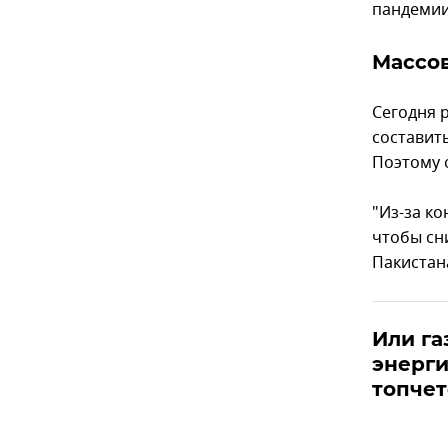
пандемии
Массов
Сегодня 
составит
Поэтому 
"Из-за ко
чтобы сн
Пакистан
Или га
энерги
топчет