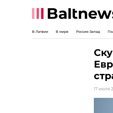
В Латвии
В мире
Россия-Запад
По
Ску
Евр
стр
17 июля 2