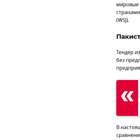
мировые 
странами
(WSJ).
Пакис
Тендер из
без пред
предприя
В настоя
сравнению