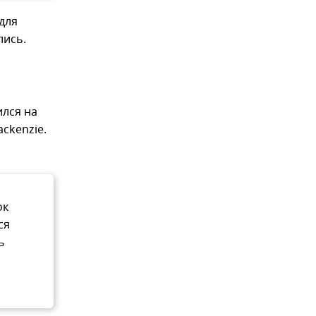
 для
лись.
ился на
ckenzie.
ок
ся
ь