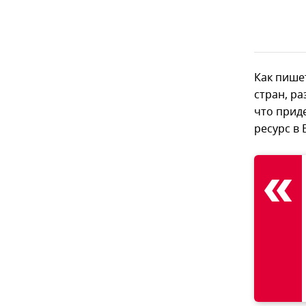
Как пише
стран, ра
что прид
ресурс в 