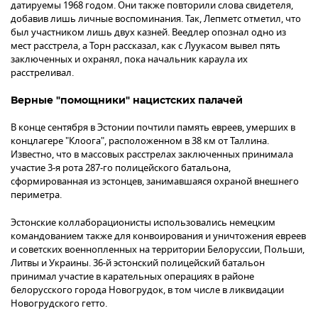
датируемы 1968 годом. Они также повторили слова свидетеля,
добавив лишь личные воспоминания. Так, Лепметс отметил, что
был участником лишь двух казней. Веедлер опознал одно из
мест расстрела, а Торн рассказал, как с Луукасом вывел пять
заключенных и охранял, пока начальник караула их
расстреливал.
Верные "помощники" нацистских палачей
В конце сентября в Эстонии почтили память евреев, умерших в
концлагере "Клоога", расположенном в 38 км от Таллина.
Известно, что в массовых расстрелах заключенных принимала
участие 3-я рота 287-го полицейского батальона,
сформированная из эстонцев, занимавшаяся охраной внешнего
периметра.
Эстонские коллаборационисты использовались немецким
командованием также для конвоирования и уничтожения евреев
и советских военнопленных на территории Белоруссии, Польши,
Литвы и Украины. 36-й эстонский полицейский батальон
принимал участие в карательных операциях в районе
белорусского города Новогрудок, в том числе в ликвидации
Новогрудского гетто.