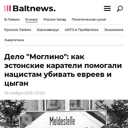
В Латвии
В мире
Россия-Запад
Политическая кухня
Русские Латвии
Коронавирус
НАТО в Прибалтике
Экономика
Энергетика
Дело "Моглино": как
эстонские каратели помогали
нацистам убивать евреев и
цыган
16 ноября 2019 | 12:00