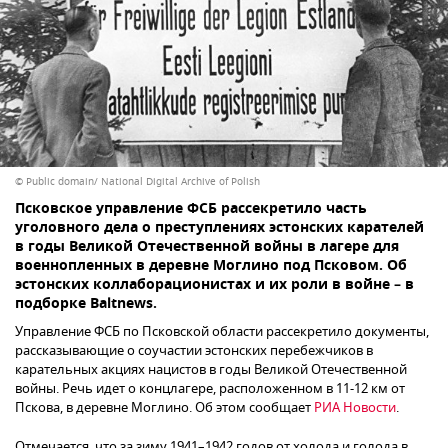
© Public domain/ National Digital Archive of Polish
Псковское управление ФСБ рассекретило часть
уголовного дела о преступлениях эстонских карателей
в годы Великой Отечественной войны в лагере для
военнопленных в деревне Моглино под Псковом. Об
эстонских коллаборационистах и их роли в войне – в
подборке Baltnews.
Управление ФСБ по Псковской области рассекретило документы,
рассказывающие о соучастии эстонских перебежчиков в
карательных акциях нацистов в годы Великой Отечественной
войны. Речь идет о концлагере, расположенном в 11-12 км от
Пскова, в деревне Моглино. Об этом сообщает
РИА Новости
.
Отмечается, что за зиму 1941–1942 годов от холода и голода в