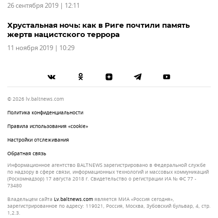
26 сентября 2019 | 12:11
Хрустальная ночь: как в Риге почтили память
жертв нацистского террора
11 ноября 2019 | 10:29
© 2026 lv.baltnews.com
Политика конфиденциальности
Правила использования «cookie»
Настройки отслеживания
Обратная связь
Информационное агентство BALTNEWS зарегистрировано в Федеральной службе
по надзору в сфере связи, информационных технологий и массовых коммуникаций
(Роскомнадзор) 17 августа 2018 г. Свидетельство о регистрации ИА № ФС 77 -
73480
Владельцем сайта
lv.baltnews.com
является МИА «Россия сегодня»,
зарегистрированное по адресу: 119021, Россия, Москва, Зубовский бульвар, 4, стр.
1,2.3.