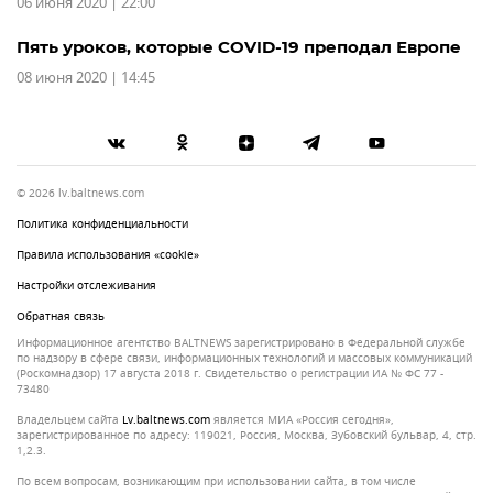
06 июня 2020 | 22:00
Пять уроков, которые COVID-19 преподал Европе
08 июня 2020 | 14:45
© 2026 lv.baltnews.com
Политика конфиденциальности
Правила использования «cookie»
Настройки отслеживания
Обратная связь
Информационное агентство BALTNEWS зарегистрировано в Федеральной службе
по надзору в сфере связи, информационных технологий и массовых коммуникаций
(Роскомнадзор) 17 августа 2018 г. Свидетельство о регистрации ИА № ФС 77 -
73480
Владельцем сайта
lv.baltnews.com
является МИА «Россия сегодня»,
зарегистрированное по адресу: 119021, Россия, Москва, Зубовский бульвар, 4, стр.
1,2.3.
По всем вопросам, возникающим при использовании сайта, в том числе