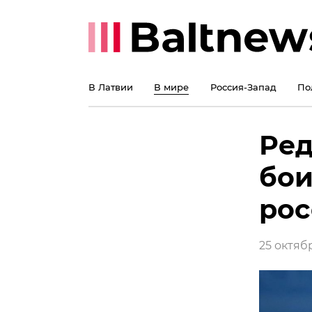
В Латвии
В мире
Россия-Запад
По
Ред
бои
рос
25 октябр