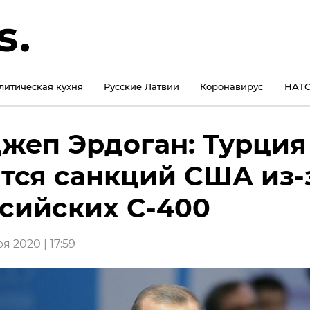
литическая кухня
Русские Латвии
Коронавирус
НАТО
жеп Эрдоган: Турция
тся санкций США из-
сийских С-400
я 2020 | 17:59