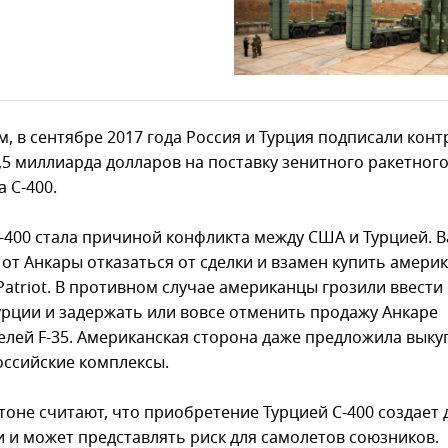
, в сентябре 2017 года Россия и Турция подписали конт
2,5 миллиарда долларов на поставку зенитного ракетног
 С-400.
С-400 стала причиной конфликта между США и Турцией. 
 от Анкары отказаться от сделки и взамен купить амери
Patriot. В противном случае американцы грозили ввести
урции и задержать или вовсе отменить продажу Анкаре
елей F-35. Американская сторона даже предложила выку
оссийские комплексы.
тоне считают, что приобретение Турцией C-400 создает
и и может представлять риск для самолетов союзников.