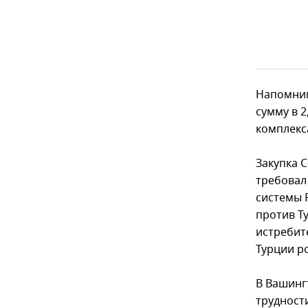
Напомним
сумму в 
комплекса
Закупка 
требовал
системы 
против Т
истребит
Турции р
В Вашинг
трудност