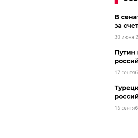
В сена
за сче
30 июня 2
Путин 
росси
17 сентяб
Турецк
росси
16 сентяб