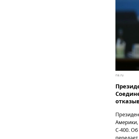
ria.ru
Презид
Соедин
отказыв
Президен
Америки,
С-400. О
передает