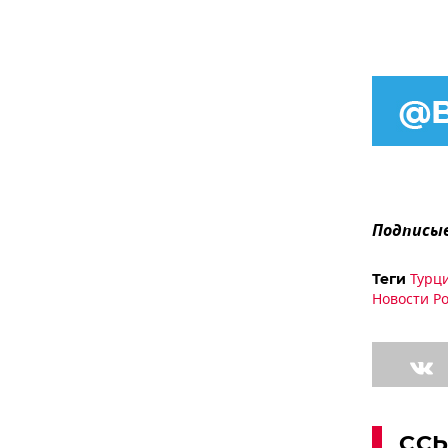
Подписыв
Турц
Теги
Новости Р
СС