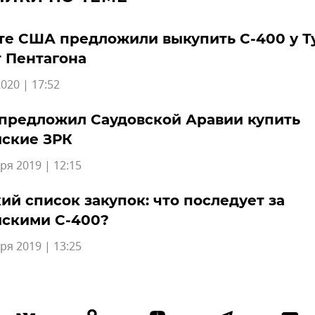
те США предложили выкупить С-400 у Т
т Пентагона
020 | 17:52
предложил Саудовской Аравии купить
йские ЗРК
ря 2019 | 12:15
ий список закупок: что последует за
йскими С-400?
ря 2019 | 13:25