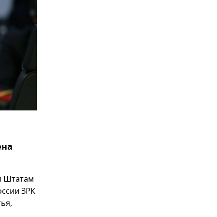
ена
м Штатам
оссии ЗРК
тья,