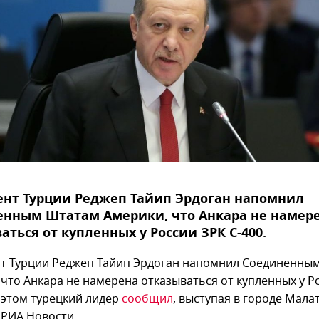
ент Турции Реджеп Тайип Эрдоган напомнил
енным Штатам Америки, что Анкара не намер
аться от купленных у России ЗРК С-400.
т Турции Реджеп Тайип Эрдоган напомнил Соединенны
 что Анкара не намерена отказываться от купленных у Р
б этом турецкий лидер
сообщил
, выступая в городе Мала
 РИА Новости.