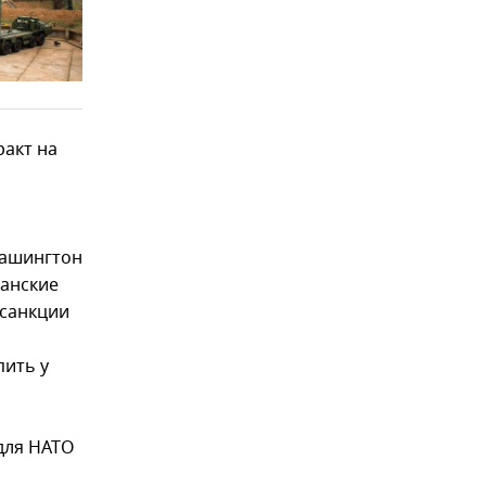
ракт на
о
Вашингтон
канские
 санкции
пить у
 для НАТО