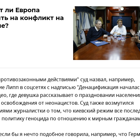
т ли Европа
ть на конфликт на
не?
противозаконными действиями" суд назвал, например,
е Липп в соцсетях с надписью "Денацификация началась
део, где девушка рассказывает о праздновании населени
 освобождения от неонацистов. Суд также возмутился
иями журналистки о том, что киевский режим все после
 политику геноцида по отношению к мирным гражданам
 если бы я нечто подобное говорила, например, что Гер