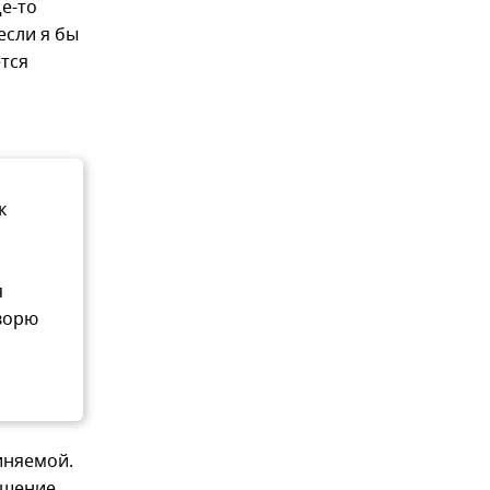
е-то
если я бы
тся
к
я
оворю
иняемой.
ешение