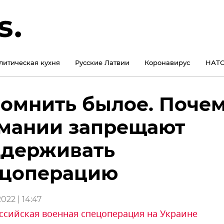
литическая кухня
Русские Латвии
Коронавирус
НАТО
омнить былое. Почем
мании запрещают
ддерживать
ецоперацию
022 | 14:47
ссийская военная спецоперация на Украине