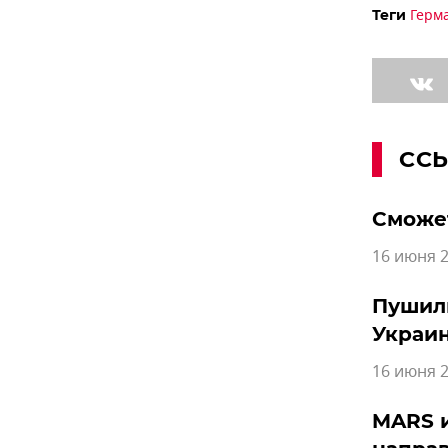
Герм
Теги
СС
Сможет
16 июня 2
Пушили
Украи
16 июня 2
MARS и