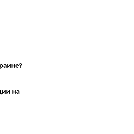
краине?
ции на