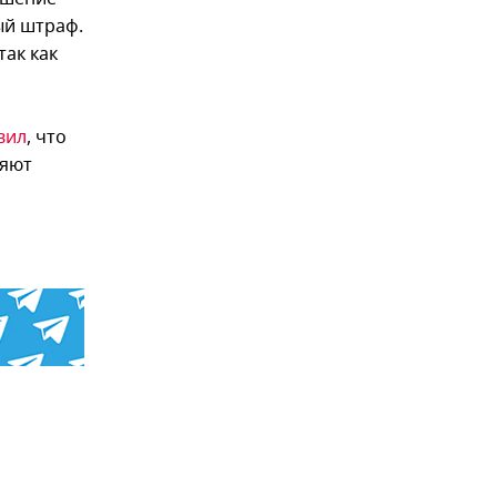
ый штраф.
так как
вил
, что
няют