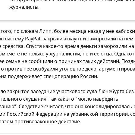
журналисты.
того, по словам Липп, более месяца назад у нее заблок
ю систему PayPal: закрыли аккаунт и заморозили на нем
 средства. Спустя какое-то время деньги заморозили на
м счете не только у журналистки, но и ее отца. Однако
 ее семье не сообщили о причинах таких действий. Позд
то против нее возбудили уголовное дело, аргументирова
 она поддерживает спецоперацию России.
шло закрытое заседание участкового суда Люнебурга без
тельного слушания, так как это "могло навредить
ванию". Следствие считает, что она консолидировалась 
ми Российской Федерации на украинской территории, 
разом противозаконное действие.