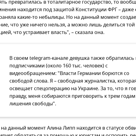
ять превратилась в тоталитарное государство, то вообщ
мнения находится под защитой Конституции ФРГ – даже 
раняла какие-то небылицы. Но на данный момент создае
ние, что уже ничего нельзя, а можно лишь делиться той
ей, что устраивает власть", – сказала она.
В своем telegram-канале девушка также обратилась 
подписчиками (около 160 тыс. человек) с
видеообращением: "Власти Германии борются со
свободой слова. Я – свободная журналистка, котора
освещает спецоперацию на Украине. За то, что я г
правду, меня собираются приговорить к трем годам
лишения свободы".
 на данный момент Алина Липп находится в статусе обв
ирует обратиться за помощью к юристам и оспорить р