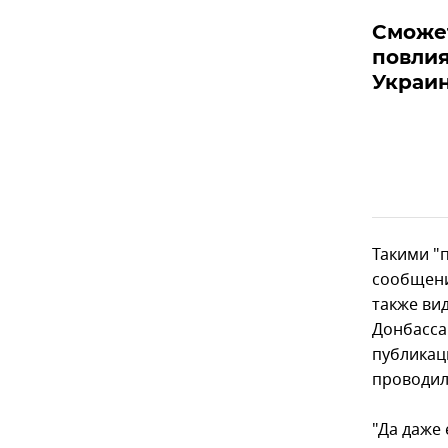
Сможе
повлия
Украи
Такими "
сообщени
также ви
Донбасса
публикац
проводил
"Да даже