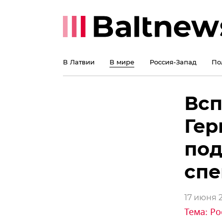
В Латвии
В мире
Россия-Запад
По
Всп
Гер
по
сп
17 июня 2
Тема:
Ро