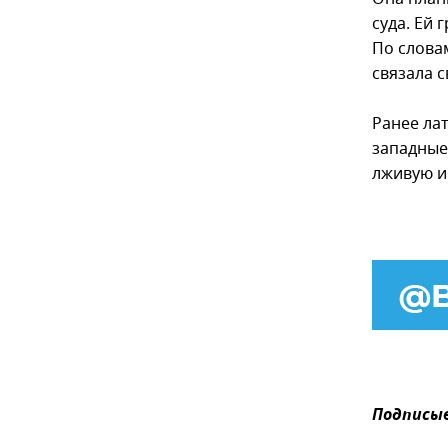
суда. Ей 
По словам
связала с
Ранее ла
западные
лживую и
Подписыв