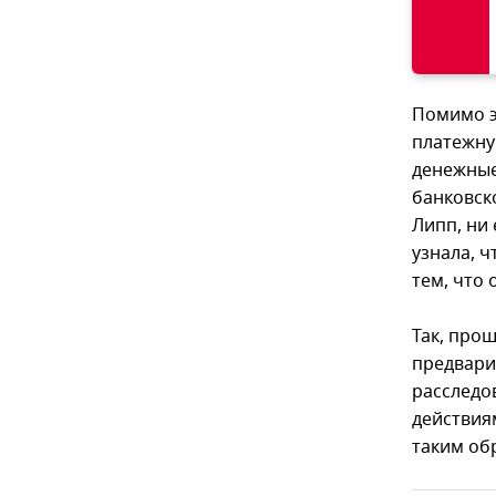
Помимо э
платежну
денежные
банковско
Липп, ни
узнала, ч
тем, что
Так, про
предвари
расследо
действия
таким об