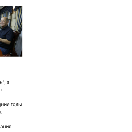
", а
я
дние годы
.
мания