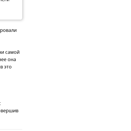
ировали
 ни самой
нее она
в это
с
совершив