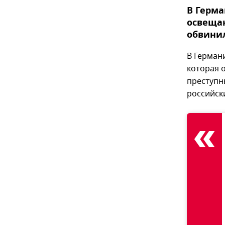
В Герма
освеща
обвинил
В Герман
которая 
преступн
российск