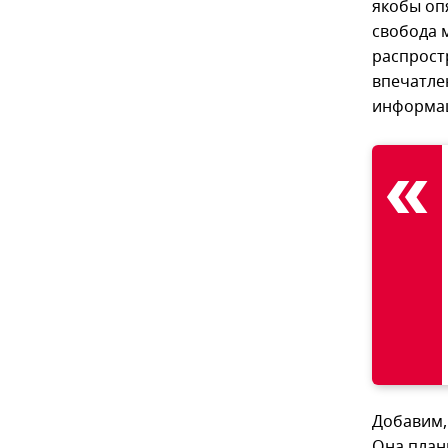
якобы оп
свобода 
распрост
впечатле
информаци
Добавим,
Она план