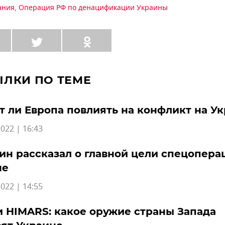
ания
,
Операция РФ по денацификации Украины
ЫЛКИ ПО ТЕМЕ
 ли Европа повлиять на конфликт на У
022 | 16:43
н рассказал о главной цели спецопера
не
022 | 14:55
 HIMARS: какое оружие страны Запада