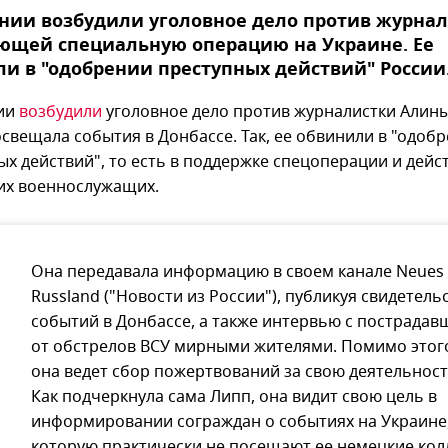
нии возбудили уголовное дело против журнал
ющей специальную операцию на Украине. Ее
и в "одобрении преступных действий" России
ии
возбудили
уголовное дело против журналистки Алины
освещала события в Донбассе. Так, ее обвинили в "одоб
ых действий", то есть в поддержке спецоперации и дейс
их военнослужащих.
Она передавала информацию в своем канале Neues
Russland ("Новости из России"), публикуя свидетель
событий в Донбассе, а также интервью с пострада
от обстрелов ВСУ мирными жителями. Помимо этог
она ведет сбор пожертвований за свою деятельност
Как подчеркнула сама Липп, она видит свою цель в
информировании сограждан о событиях на Украине
которую практически не посещают ее немецкие кол