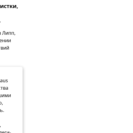
истки,
.
 Липп,
рении
твий
 aus
ства
вшими
о,
ь.
,
леги-