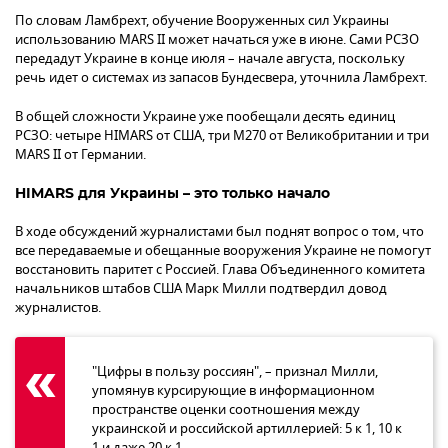
По словам Ламбрехт, обучение Вооруженных сил Украины
использованию MARS II может начаться уже в июне. Сами РСЗО
передадут Украине в конце июля – начале августа, поскольку
речь идет о системах из запасов Бундесвера, уточнила Ламбрехт.
В общей сложности Украине уже пообещали десять единиц
РСЗО: четыре HIMARS от США, три M270 от Великобритании и три
MARS II от Германии.
HIMARS для Украины – это только начало
В ходе обсуждений журналистами был поднят вопрос о том, что
все передаваемые и обещанные вооружения Украине не помогут
восстановить паритет с Россией. Глава Объединенного комитета
начальников штабов США Марк Милли подтвердил довод
журналистов.
"Цифры в пользу россиян", – признал Милли,
упомянув курсирующие в информационном
пространстве оценки соотношения между
украинской и российской артиллерией: 5 к 1, 10 к
1 и даже 20 к 1.