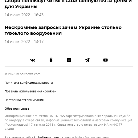
Скоро поплывут яхты: в США волнуются за деньги
для Украины
14 июня 2022 | 16:43
Нескромные запросы: зачем Украине столько
тяжелого вооружения
14 июня 2022 | 14:17
© 2026 lv.baltnews.com
Политика конфиденциальности
Правила использования «cookie»
Настройки отслеживания
Обратная связь
Информационное агентство BALTNEWS зарегистрировано в Федеральной службе
по надзору в сфере связи, информационных технологий и массовых коммуникаций
(Роскомнадзор) 17 августа 2018 г. Свидетельство о регистрации ИА № ФС 77 -
73480
Владельцем сайта
lv.baltnews.com
является МИА «Россия сегодня»,