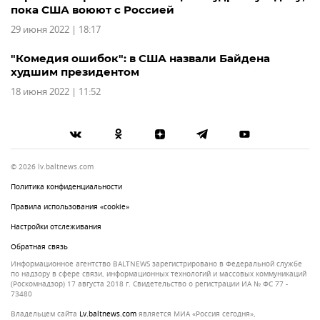
пока США воюют с Россией
29 июня 2022 | 18:17
"Комедия ошибок": в США назвали Байдена
худшим президентом
18 июня 2022 | 11:52
© 2026 lv.baltnews.com
Политика конфиденциальности
Правила использования «cookie»
Настройки отслеживания
Обратная связь
Информационное агентство BALTNEWS зарегистрировано в Федеральной службе
по надзору в сфере связи, информационных технологий и массовых коммуникаций
(Роскомнадзор) 17 августа 2018 г. Свидетельство о регистрации ИА № ФС 77 -
73480
Владельцем сайта
lv.baltnews.com
является МИА «Россия сегодня»,