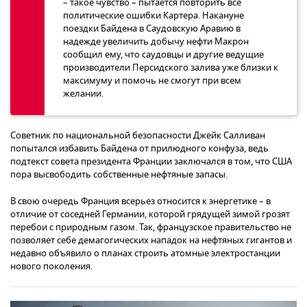
– такое чувство – пытается повторить все
политические ошибки Картера. Накануне
поездки Байдена в Саудовскую Аравию в
надежде увеличить добычу нефти Макрон
сообщил ему, что саудовцы и другие ведущие
производители Персидского залива уже близки к
максимуму и помочь не смогут при всем
желании.
Советник по национальной безопасности Джейк Салливан
попытался избавить Байдена от прилюдного конфуза, ведь
подтекст совета президента Франции заключался в том, что США
пора высвободить собственные нефтяные запасы.
В свою очередь Франция всерьез относится к энергетике – в
отличие от соседней Германии, которой грядущей зимой грозят
перебои с природным газом. Так, французское правительство не
позволяет себе демагогических нападок на нефтяных гигантов и
недавно объявило о планах строить атомные электростанции
нового поколения.