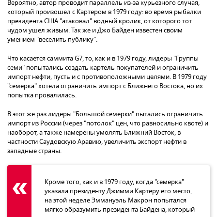
Вероятно, автор проводит параллель из-за курьезного случая,
который произошел с Картером в 1979 году: во время рыбалки
президента США "атаковал" водный кролик, от которого тот
чудом ушел живым. Так же и Джо Байден известен своим
умением "веселить публику".
Что касается саммита G7, то, как и в 1979 году, лидеры "Группы
семи" попытались создать картель покупателей и ограничить
импорт нефти, пусть и с противоположными целями. В 1979 году
"семерка" хотела ограничить импорт с Ближнего Востока, но их
попытка провалилась.
В этот же раз лидеры "Большой семерки" пытались ограничить
импорт из России (через "потолок" цен, что равносильно квоте) и
наоборот, а также намерены умолять Ближний Восток, в
частности Саудовскую Аравию, увеличить экспорт нефти в
западные страны.
Кроме того, как и в 1979 году, когда "семерка"
указала президенту Джимми Картеру его место,
на этой неделе Эммануэль Макрон попытался
мягко образумить президента Байдена, который