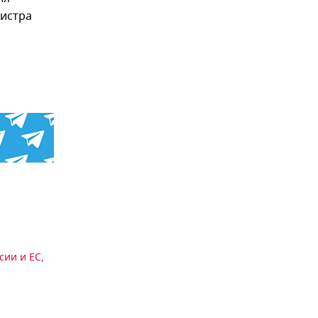
нистра
сии и ЕС
,