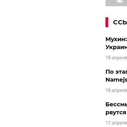
СС
Мухин:
Украи
18 апреля
По эта
Namejs
18 апреля
Бессм
рвутся
17 апреля