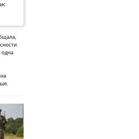
нис
бщала,
асности
к одна
 на
ше.