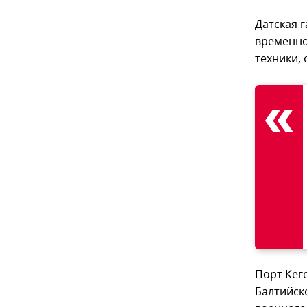
Датская 
временно
техники,
Порт Кег
Балтийск