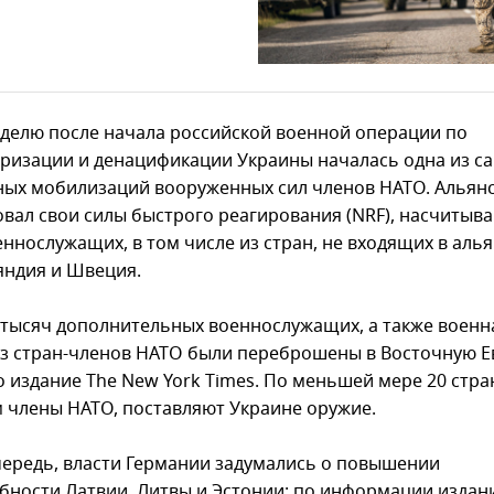
еделю после начала российской военной операции по
ризации и денацификации Украины началась одна из с
ых мобилизаций вооруженных сил членов НАТО. Альян
овал свои силы быстрого реагирования (NRF), насчитыв
ннослужащих, в том числе из стран, не входящих в алья
яндия и Швеция.
 тысяч дополнительных военнослужащих, а также военн
из стран-членов НАТО были переброшены в Восточную Е
 издание The New York Times. По меньшей мере 20 стран
 члены НАТО, поставляют Украине оружие.
чередь, власти Германии задумались о повышении
бности Латвии, Литвы и Эстонии: по информации издан