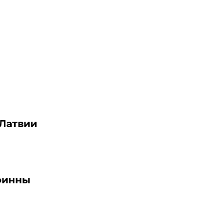
 Латвии
финны