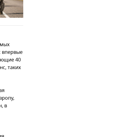
амых
с впервые
ающие 40
нс, таких
ая
вропу,
, в
ия