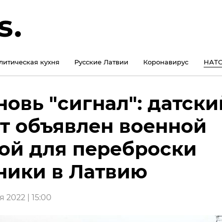
литическая кухня
Русские Латвии
Коронавирус
НАТО
новь "сигнал": датски
т объявлен военной
ой для переброски
ники в Латвию
 2022 | 15:00