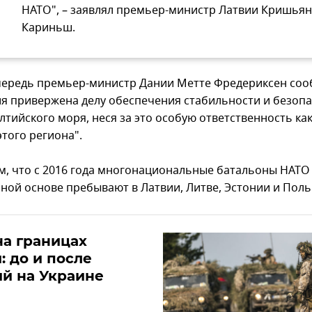
НАТО", – заявлял премьер-министр Латвии Кришья
Кариньш.
чередь премьер-министр Дании Метте Фредериксен соо
ия привержена делу обеспечения стабильности и безоп
лтийского моря, неся за это особую ответственность ка
этого региона".
, что с 2016 года многонациональные батальоны НАТО
ной основе пребывают в Латвии, Литве, Эстонии и Поль
а границах
: до и после
й на Украине