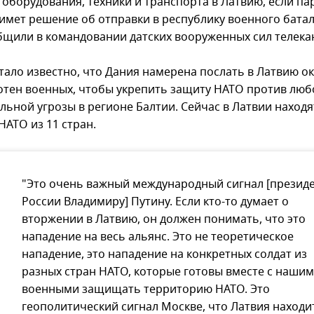
 оборудования, техники и транспорта в Латвию, если п
имет решение об отправки в республику военного бата
бщили в командовании датских вооруженных сил телекан
стало известно, что Дания намерена послать в Латвию о
отен военных, чтобы укрепить защиту НАТО против люб
льной угрозы в регионе Балтии. Сейчас в Латвии находя
НАТО из 11 стран.
"Это очень важный международный сигнал [презид
России Владимиру] Путину. Если кто-то думает о
вторжении в Латвию, он должен понимать, что это
нападение на весь альянс. Это не теоретическое
нападение, это нападение на конкретных солдат из
разных стран НАТО, которые готовы вместе с наши
военными защищать территорию НАТО. Это
геополитический сигнал Москве, что Латвия находи