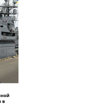
нной
 в