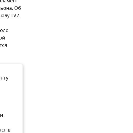
арламент
льона. Об
алу TV2.
коло
ой
тся
енту
ми
тся в