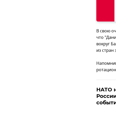
В свою о
что "Дан
вокруг Ба
из стран 
Напомним
ротацион
НАТО н
России
событи