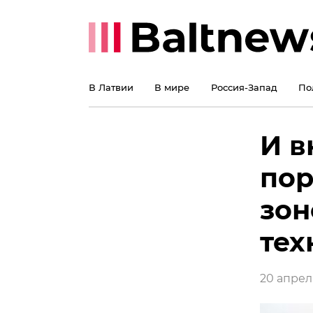
В Латвии
В мире
Россия-Запад
По
И в
пор
зон
тех
20 апреля