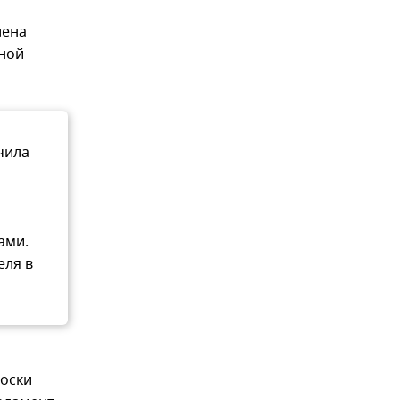
лена
ной
чила
ами.
еля в
роски