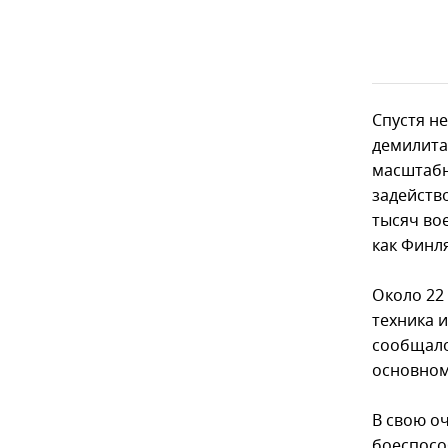
Спустя н
демилита
масштабн
задейств
тысяч вое
как Финл
Около 22
техника 
сообщало
основном
В свою о
боеспосо