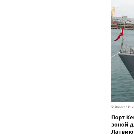
© Sputnik / Иг
Порт Ке
зоной д
Латвию