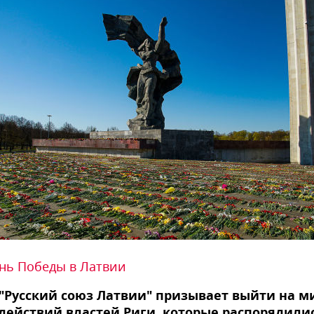
нь Победы в Латвии
"Русский союз Латвии" призывает выйти на м
действий властей Риги, которые распорядили