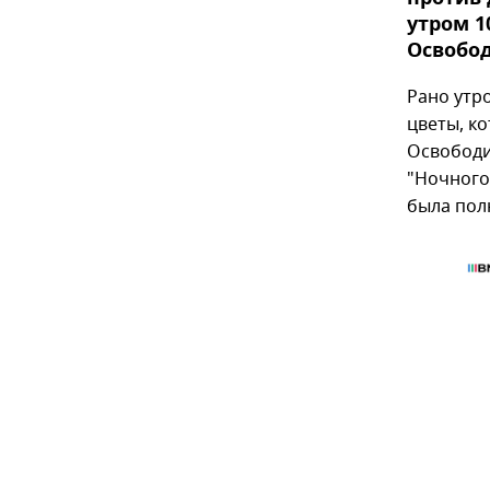
утром 1
Освобо
Рано утр
цветы, к
Освободи
"Ночного
была пол