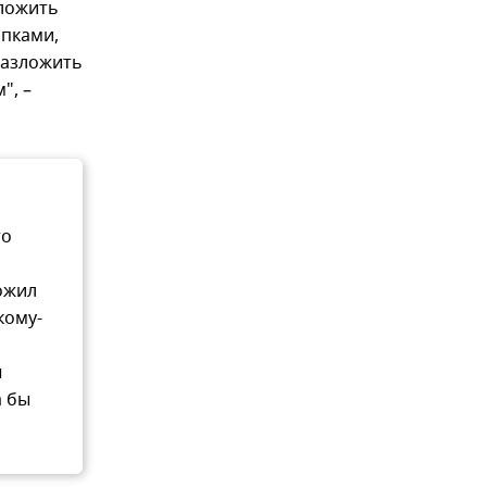
зложить
апками,
разложить
", –
то
ожил
кому-
ы
а бы