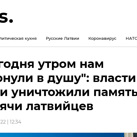
литическая кухня
Русские Латвии
Коронавирус
НАТО
годня утром нам
нули в душу": власти
и уничтожили памят
ячи латвийцев
22 | 12:34