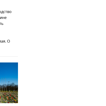
одство
аине
ть
ая. О