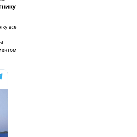
тнику
лку все
цы
ументом