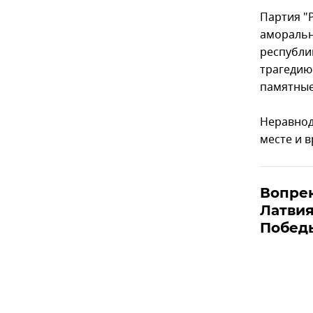
Партия "
аморальн
республи
трагедию
памятные
Неравнод
месте и 
Вопрек
Латвия
Побед