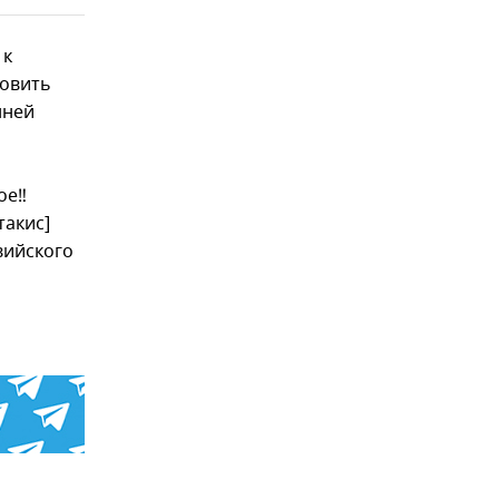
 к
новить
нней
ое‼
такис]
вийского