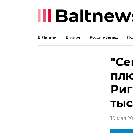
В Латвии
В мире
Россия-Запад
По
"Се
плю
Риг
тыс
10 мая 20