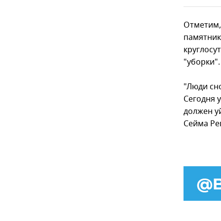
Отметим, 
памятник
круглосу
"уборки".
"Люди сно
Сегодня 
должен уй
Сейма Ре