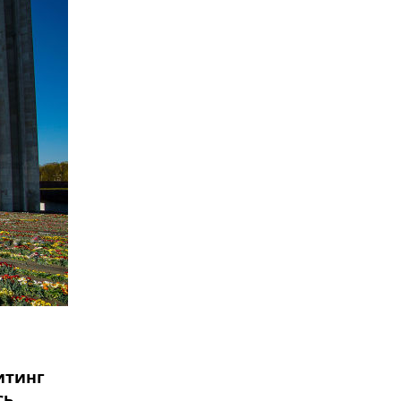
итинг
сь