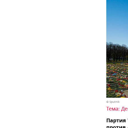
© Sputnik
Тема:
Де
Партия 
против 