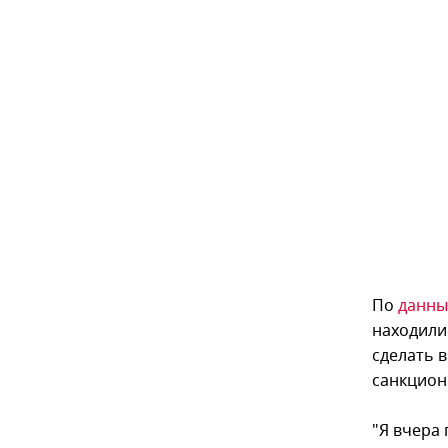
По
данн
находили
сделать 
санкцион
"Я вчера