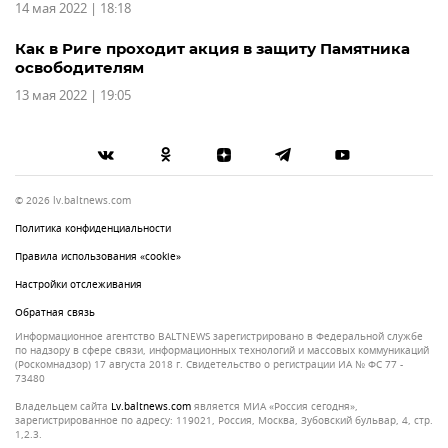
14 мая 2022 | 18:18
Как в Риге проходит акция в защиту Памятника
освободителям
13 мая 2022 | 19:05
© 2026 lv.baltnews.com
Политика конфиденциальности
Правила использования «cookie»
Настройки отслеживания
Обратная связь
Информационное агентство BALTNEWS зарегистрировано в Федеральной службе
по надзору в сфере связи, информационных технологий и массовых коммуникаций
(Роскомнадзор) 17 августа 2018 г. Свидетельство о регистрации ИА № ФС 77 -
73480
Владельцем сайта
lv.baltnews.com
является МИА «Россия сегодня»,
зарегистрированное по адресу: 119021, Россия, Москва, Зубовский бульвар, 4, стр.
1,2.3.