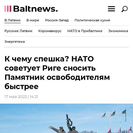
В Латвии
В мире
Россия-Запад
Политическая кухня
Русские Латвии
Коронавирус
НАТО в Прибалтике
Экономика
Энергетика
К чему спешка? НАТО
советует Риге сносить
Памятник освободителям
быстрее
17 мая 2022 | 14:21