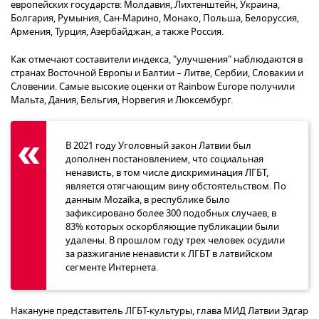
европейских государств: Молдавия, Лихтенштейн, Украина,
Болгария, Румыния, Сан-Марино, Монако, Польша, Белоруссия,
Армения, Турция, Азербайджан, а также Россия.
Как отмечают составители индекса, "улучшения" наблюдаются в
странах Восточной Европы и Балтии – Литве, Сербии, Словакии и
Словении. Самые высокие оценки от Rainbow Europe получили
Мальта, Дания, Бельгия, Норвегия и Люксембург.
В 2021 году Уголовный закон Латвии был
дополнен постановлением, что социальная
ненависть, в том числе дискриминация ЛГБТ,
является отягчающим вину обстоятельством. По
данным Mozaīka, в республике было
зафиксировано более 300 подобных случаев, в
83% которых оскорбляющие публикации были
удалены. В прошлом году трех человек осудили
за разжигание ненависти к ЛГБТ в латвийском
сегменте Интернета.
Накануне представитель ЛГБТ-культуры, глава МИД Латвии Эдгар