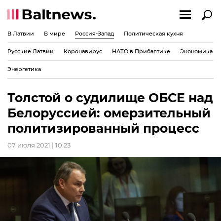
В Латвии
В мире
Россия-Запад
Политическая кухня
Русские Латвии
Коронавирус
НАТО в Прибалтике
Экономика
Энергетика
Толстой о судилище ОБСЕ над
Белоруссией: омерзительный
политизированный процесс
07 июля 2021 | 10:23