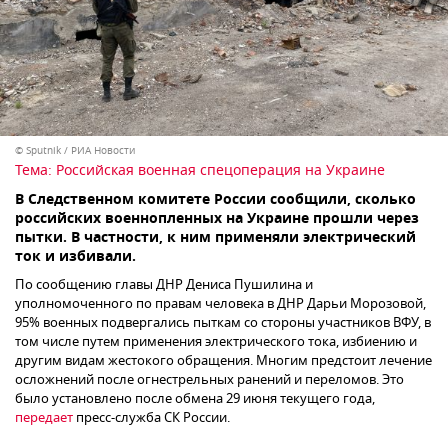
© Sputnik / РИА Новости
Тема:
Российская военная спецоперация на Украине
В Следственном комитете России сообщили, сколько
российских военнопленных на Украине прошли через
пытки. В частности, к ним применяли электрический
ток и избивали.
По сообщению главы ДНР Дениса Пушилина и
уполномоченного по правам человека в ДНР Дарьи Морозовой,
95% военных подвергались пыткам со стороны участников ВФУ, в
том числе путем применения электрического тока, избиению и
другим видам жестокого обращения. Многим предстоит лечение
осложнений после огнестрельных ранений и переломов. Это
было установлено после обмена 29 июня текущего года,
передает
пресс-служба СК России.