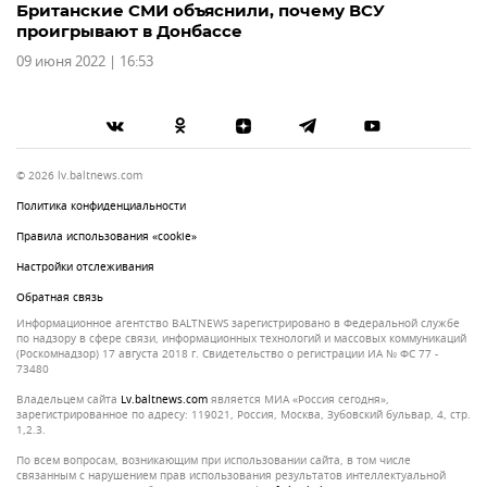
Британские СМИ объяснили, почему ВСУ
проигрывают в Донбассе
09 июня 2022 | 16:53
© 2026 lv.baltnews.com
Политика конфиденциальности
Правила использования «cookie»
Настройки отслеживания
Обратная связь
Информационное агентство BALTNEWS зарегистрировано в Федеральной службе
по надзору в сфере связи, информационных технологий и массовых коммуникаций
(Роскомнадзор) 17 августа 2018 г. Свидетельство о регистрации ИА № ФС 77 -
73480
Владельцем сайта
lv.baltnews.com
является МИА «Россия сегодня»,
зарегистрированное по адресу: 119021, Россия, Москва, Зубовский бульвар, 4, стр.
1,2.3.
По всем вопросам, возникающим при использовании сайта, в том числе
связанным с нарушением прав использования результатов интеллектуальной