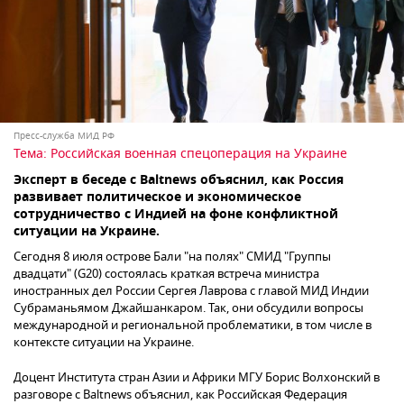
Пресс-служба МИД РФ
Тема:
Российская военная спецоперация на Украине
Эксперт в беседе с Baltnews объяснил, как Россия
развивает политическое и экономическое
сотрудничество с Индией на фоне конфликтной
ситуации на Украине.
Сегодня 8 июля острове Бали "на полях" СМИД "Группы
двадцати" (G20) состоялась краткая встреча министра
иностранных дел России Сергея Лаврова с главой МИД Индии
Субраманьямом Джайшанкаром. Так, они обсудили вопросы
международной и региональной проблематики, в том числе в
контексте ситуации на Украине.
Доцент Института стран Азии и Африки МГУ Борис Волхонский в
разговоре с Baltnews объяснил, как Российская Федерация