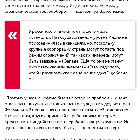
сложности в отношениях между Индией и Китаем, между
странами отстает товарооборот", – подчеркнул Волхонский.
У российско-индийских отношений есть
потенциал. На государственном уровне Индия не
присоединилась в санкциям, но, поскольку
крупные корпорации страны могут попасть под
режим ограничений, так как их интересы могут
быть завязаны на Западе, США, то они не станут
рисковать своими интересами "там ради того,
чтобы развивать свои отношения здесь", добавил
он.
"Поэтому у нас и с нефтью были некоторые проблемы: Индия
отказалась покупать не только наш ресурс, но и у других стран.
Формальный повод – несоответствие показателей содержания
свинца, серы, других примесей к требованиям, которые
предъявляют индийские нефтеперабатывающие кампании. Но
здесь сложности есть и могут быть", – продолжил эксперт.
Что касается интересов России в Индии, то, в принципе, страна