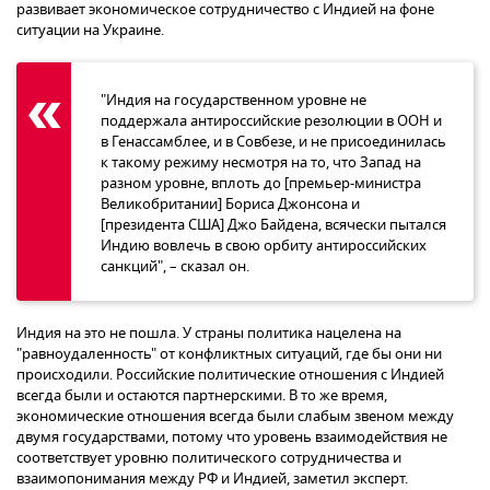
развивает экономическое сотрудничество с Индией на фоне
ситуации на Украине.
"Индия на государственном уровне не
поддержала антироссийские резолюции в ООН и
в Генассамблее, и в Совбезе, и не присоединилась
к такому режиму несмотря на то, что Запад на
разном уровне, вплоть до [премьер-министра
Великобритании] Бориса Джонсона и
[президента США] Джо Байдена, всячески пытался
Индию вовлечь в свою орбиту антироссийских
санкций", – сказал он.
Индия на это не пошла. У страны политика нацелена на
"равноудаленность" от конфликтных ситуаций, где бы они ни
происходили. Российские политические отношения с Индией
всегда были и остаются партнерскими. В то же время,
экономические отношения всегда были слабым звеном между
двумя государствами, потому что уровень взаимодействия не
соответствует уровню политического сотрудничества и
взаимопонимания между РФ и Индией, заметил эксперт.