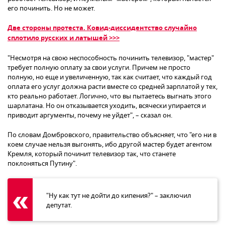
его починить. Но не может.
Две стороны протеста. Ковид-диссидентство случайно
сплотило русских и латышей >>>
"Несмотря на свою неспособность починить телевизор, "мастер"
требует полную оплату за свои услуги. Причем не просто
полную, но еще и увеличенную, так как считает, что каждый год
оплата его услуг должна расти вместе со средней зарплатой у тех,
кто реально работает. Логично, что вы пытаетесь выгнать этого
шарлатана. Но он отказывается уходить, всячески упирается и
приводит аргументы, почему не уйдет", – сказал он.
По словам Домбровского, правительство объясняет, что "его ни в
коем случае нельзя выгонять, ибо другой мастер будет агентом
Кремля, который починит телевизор так, что станете
поклоняться Путину".
"Ну как тут не дойти до кипения?" – заключил
депутат.