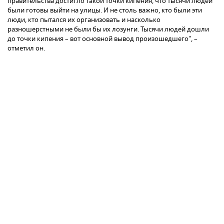
правительства достигло такой точки кипения, что тысячи людей
были готовы выйти на улицы. И не столь важно, кто были эти
люди, кто пытался их организовать и насколько
разношерстными не были бы их лозунги. Тысячи людей дошли
до точки кипения – вот основной вывод произошедшего", –
отметил он.