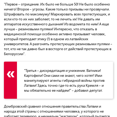
"Первое – отрицание. Их было не больше 50! Не было особенно
ничего! Второе – угрозы. Какие только призывы ни прозвучали.
Штрафовать по максимуму! Маркировать всех протестующих, и
если кто-то их них заболеет, то не лечить их! Не давать им
аппаратов искусственного дыхания! Из водомета по ним! А еще
лучше – резиновыми пулями! Интересно, что отказать в
медицинской помощи особенно активно призывает человек,
который преподает этику (!) в одном из латвийских
университетов. А разгонять протестующих резиновыми пулями –
тот, кто не так давно был в восторге от действий протестующих в
Белоруссии".
"Третья – дискредитация и унижение. Ватники!
Картофели! Они сами не знают, чего хотят! Ими
манипулируют агенты гибридной войны против
Латвии! Здесь точно где-то есть рука Кремля – и
мы обязательно ее найдем!" – добавил депутат.
Домбровский сравнил отношения правительства Латвии и
народа этой страны с отношениями человека, у которого не
работает телевизор, и неумелым "мастером", который пытается