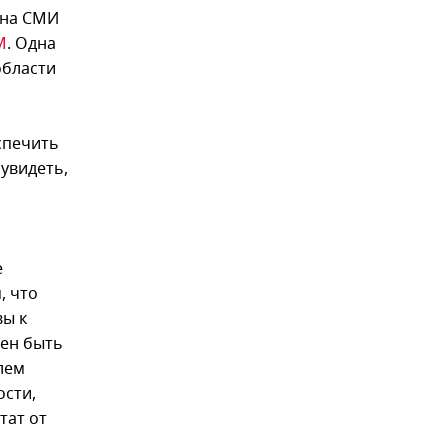
 на СМИ
M
. Одна
области
спечить
увидеть,
е
, что
вы к
жен быть
лем
сти,
тат от