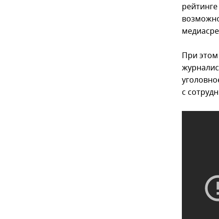
рейтинге
возможно
медиасре
При этом
журналис
уголовное
с сотруд