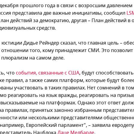
 декабря прошлого года в связи с возросшим давлением
ссия представила две важные инициативы, сообщил
LS
План действий за демократию, другая – План действий в 
диовизуальных средств.
 юстиции Дидье Рейндер сказал, что главная цель – обе
в отношении того, кому принадлежит СМИ. Это позволит 
е плюрализм на самом деле.
сь, что
события, связанные с США
, будут способствовать
ке правил, а также самих платформ, которые будут боле
ваны участвовать в таких правилах. Нет сомнений в том
мо реагировать на язык вражды, реагировать на призы
 высказываемые на платформах. Однако этот ответ дол
на правилах, принятых законно избранным представите
нности или несколькими представителями общественно
 например, Европейский парламент", – заявила евродепу
представитель Нацблока
Даце Мелбарде
.