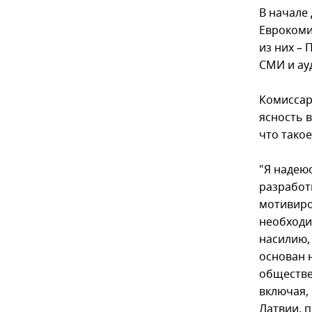
В начале
Еврокоми
из них – 
СМИ и ау
Комиссар
ясность 
что тако
"Я надею
разработ
мотивиро
необходи
насилию,
основан 
обществе
включая,
Латвии, 