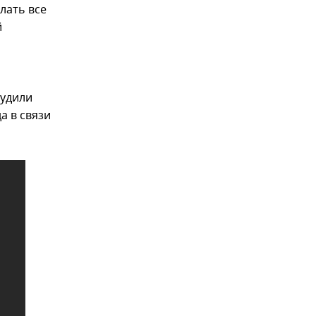
лать все
й
будили
а в связи