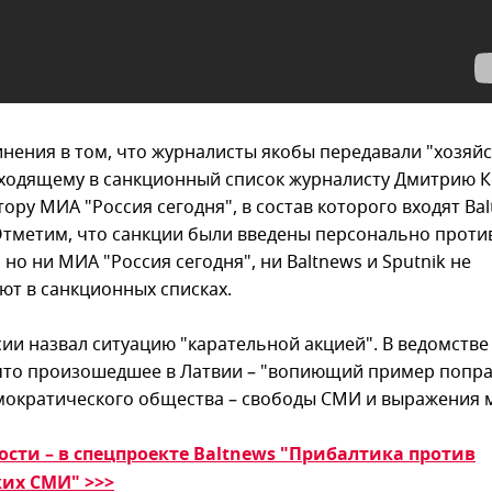
инения в том, что журналисты якобы передавали "хозяй
входящему в санкционный список журналисту Дмитрию К
ору МИА "Россия сегодня", в состав которого входят Bal
 Отметим, что санкции были введены персонально проти
 но ни МИА "Россия сегодня", ни Baltnews и Sputnik не
ют в санкционных списках.
ии назвал ситуацию "карательной акцией". В ведомстве
 что произошедшее в Латвии – "вопиющий пример попр
мократического общества – свободы СМИ и выражения 
сти – в спецпроекте Baltnews "Прибалтика против
их СМИ" >>>