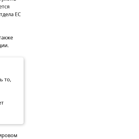
ется
тдела ЕС
также
ции.
ь то,
ет
Мировом