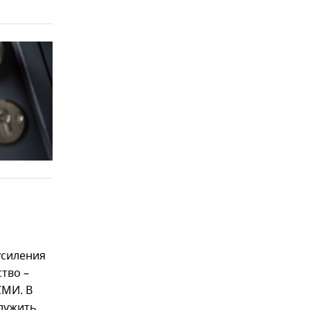
усиления
тво –
СМИ. В
лужить