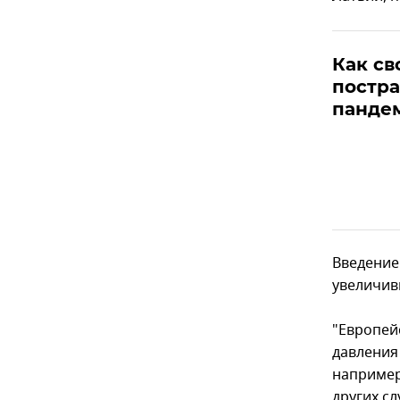
Как с
постра
панде
Введение
увеличив
"Европей
давления
например
других с