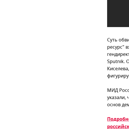
Суть обв
ресурс" 
гендирект
Sputnik.
Киселева,
фигуриру
МИД Росс
указали,
основ де
Подробно
российск