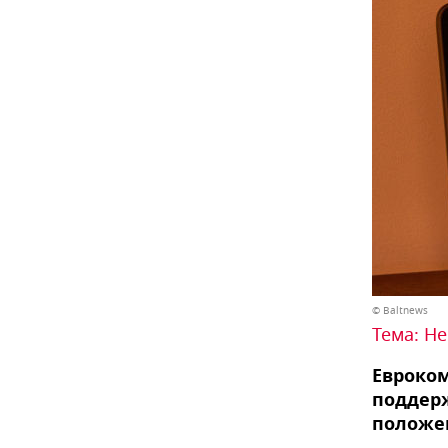
© Baltnews
Тема:
Не
Евроко
поддерж
положе