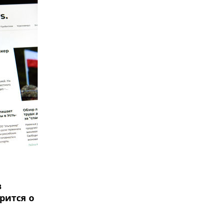
в
рится о