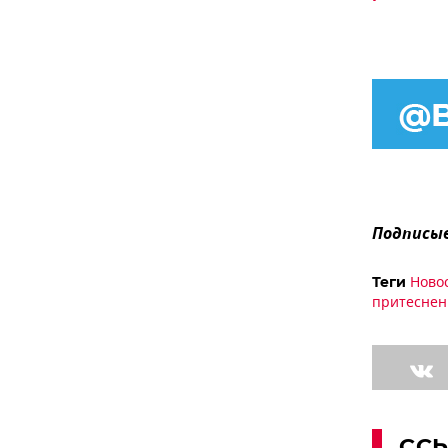
Подписыв
Ново
Теги
притеснен
СС