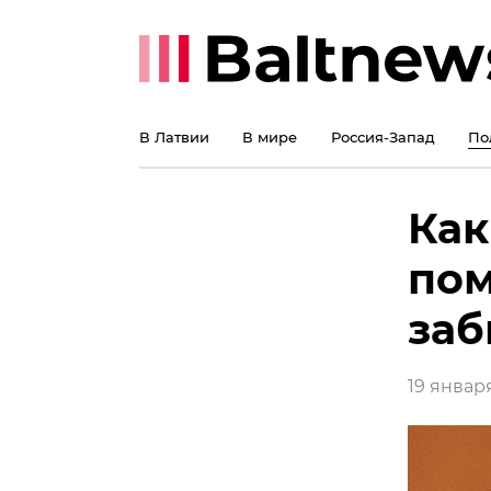
В Латвии
В мире
Россия-Запад
По
Как
пом
заб
19 января 