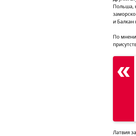
Польша, н
заморско
и Балкан
По мнени
присутст
Латвия з