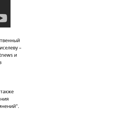
ственный
иселеву –
tnews и
в
 также
ания
мнений".