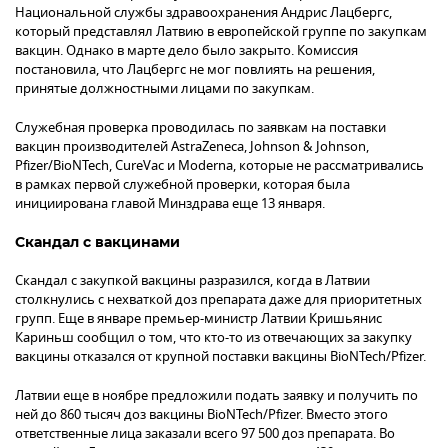
Национальной службы здравоохранения Андрис Лацбергс,
который представлял Латвию в европейской группе по закупкам
вакцин. Однако в марте дело было закрыто. Комиссия
постановила, что Лацбергс не мог повлиять на решения,
принятые должностными лицами по закупкам.
Служебная проверка проводилась по заявкам на поставки
вакцин производителей AstraZeneca, Johnson & Johnson,
Pfizer/BioNTech, CureVac и Moderna, которые не рассматривались
в рамках первой служебной проверки, которая была
инициирована главой Минздрава еще 13 января.
Скандал с вакцинами
Скандал с закупкой вакцины разразился, когда в Латвии
столкнулись с нехваткой доз препарата даже для приоритетных
групп. Еще в январе премьер-министр Латвии Кришьянис
Кариньш сообщил о том, что кто-то из отвечающих за закупку
вакцины отказался от крупной поставки вакцины BioNTech/Pfizer.
Латвии еще в ноябре предложили подать заявку и получить по
ней до 860 тысяч доз вакцины BioNTech/Pfizer. Вместо этого
ответственные лица заказали всего 97 500 доз препарата. Во