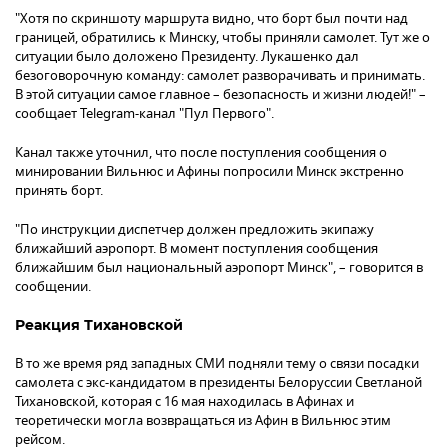
"Хотя по скриншоту маршрута видно, что борт был почти над
границей, обратились к Минску, чтобы приняли самолет. Тут же о
ситуации было доложено Президенту. Лукашенко дал
безоговорочную команду: самолет разворачивать и принимать.
В этой ситуации самое главное – безопасность и жизни людей!" –
сообщает Telegram-канал "Пул Первого".
Канал также уточнил, что после поступления сообщения о
минировании Вильнюс и Афины попросили Минск экстренно
принять борт.
"По инструкции диспетчер должен предложить экипажу
ближайший аэропорт. В момент поступления сообщения
ближайшим был национальный аэропорт Минск", – говорится в
сообщении.
Реакция Тихановской
В то же время ряд западных СМИ подняли тему о связи посадки
самолета с экс-кандидатом в президенты Белоруссии Светланой
Тихановской, которая с 16 мая находилась в Афинах и
теоретически могла возвращаться из Афин в Вильнюс этим
рейсом.