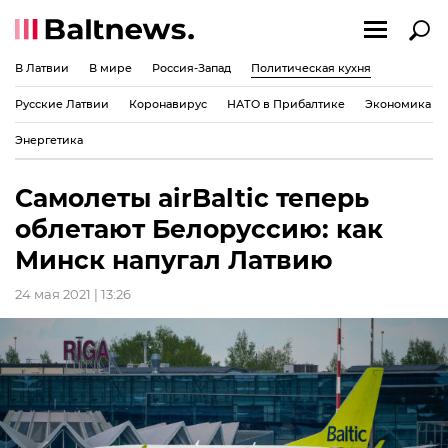
В Латвии
В мире
Россия-Запад
Политическая кухня
Русские Латвии
Коронавирус
НАТО в Прибалтике
Экономика
Энергетика
Самолеты airBaltic теперь
облетают Белоруссию: как
Минск напугал Латвию
24 мая 2021 | 13:26