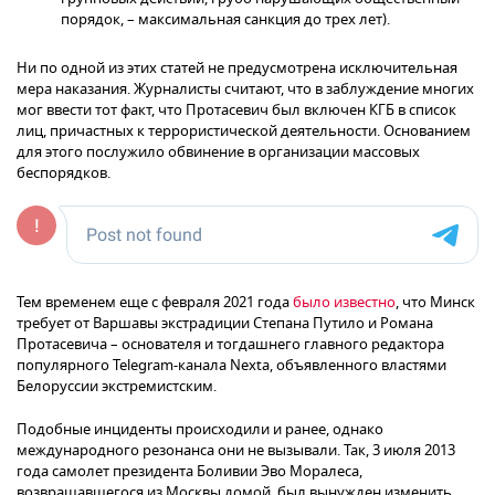
порядок, – максимальная санкция до трех лет).
Ни по одной из этих статей не предусмотрена исключительная
мера наказания. Журналисты считают, что в заблуждение многих
мог ввести тот факт, что Протасевич был включен КГБ в список
лиц, причастных к террористической деятельности. Основанием
для этого послужило обвинение в организации массовых
беспорядков.
Тем временем еще с февраля 2021 года
было известно
, что Минск
требует от Варшавы экстрадиции Степана Путило и Романа
Протасевича – основателя и тогдашнего главного редактора
популярного Telegram-канала Nexta, объявленного властями
Белоруссии экстремистским.
Подобные инциденты происходили и ранее, однако
международного резонанса они не вызывали. Так, 3 июля 2013
года самолет президента Боливии Эво Моралеса,
возвращавшегося из Москвы домой, был вынужден изменить