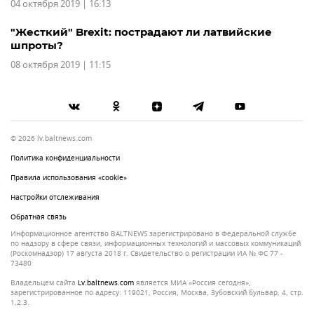
04 октября 2019 | 16:13
"Жесткий" Brexit: пострадают ли латвийские
шпроты?
08 октября 2019 | 11:15
© 2026 lv.baltnews.com
Политика конфиденциальности
Правила использования «cookie»
Настройки отслеживания
Обратная связь
Информационное агентство BALTNEWS зарегистрировано в Федеральной службе
по надзору в сфере связи, информационных технологий и массовых коммуникаций
(Роскомнадзор) 17 августа 2018 г. Свидетельство о регистрации ИА № ФС 77 -
73480
Владельцем сайта
lv.baltnews.com
является МИА «Россия сегодня»,
зарегистрированное по адресу: 119021, Россия, Москва, Зубовский бульвар, 4, стр.
1,2.3.