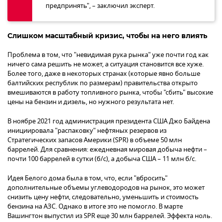
предпринять", – заключил эксперт.
Слишком масштабный кризис, чтобы на него влиять
Проблема в том, что "невидимая рука рынка" уже почти год как
ничего сама решить не может, а ситуация становится все хуже.
Более того, даже в некоторых странах (которые явно больше
балтийских республик по размерам) правительства открыто
вмешиваются в работу топливного рынка, чтобы "сбить" высокие
цены на бензин и дизель, но нужного результата нет.
В ноябре 2021 год администрация президента США Джо Байдена
инициировала "распаковку" нефтяных резервов из
Стратегических запасов Америки (SPR) в объеме 50 млн
баррелей. Для сравнения: ежедневная мировая добыча нефти –
почти 100 баррелей в сутки (б/с), а добыча США – 11 млн б/с.
Идея Белого дома была в том, что, если "вбросить"
дополнительные объемы углеводородов на рынок, это может
снизить цену нефти, следовательно, уменьшить и стоимость
бензина на АЗС. Однако в итоге это не помогло. В марте
Вашингтон выпустил из SPR еще 30 млн баррелей. Эффекта ноль.