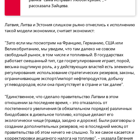
рассказала Зайцева.
Латвия, Литва и Эстония слишком рьяно отнеслись к исполнению
такой модели экономики, считает экономист:
"Зато если мы посмотрим на Францию, Германию, США или
Великобританию, мы увидим, что там далеко не совсем
свободный рынок, в том числе и топливный. В государствах
работает смешанный тип, где госрегулирование играет, порой,
весьма ощутимую роль, а у действующих властей есть элементы
регулирования: использование стратегических резервов, законы,
ограничивающие экспорт/импорт нефтепродуктов, добычу
углеводородов, если она присутствует в стране и так далее".
"Единственное, что сделало правительство Латвии в этом
отношении за последнее время, – это отказалось от
постепенного увеличения (в обязательном порядке) различных
биодобавок в дизельное топливо, которые делают его
экологически чище (правда, заодно и дороже). Были разговоры о
создании дополнительных резервов, но в последний месяц от
правительства об этом ничего не слышно. То же самое касается и
корректировки акцизного налога на топливо", – указала Евгения