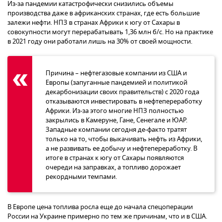
Из-за пандемии катастрофически снизились объемы
производства даже в африканских странах, где есть большие
залежи нефти. НПЗ в странах Африки к югу от Сахары в
совокупности могут перерабатывать 1,36 млн б/с. Но на практике
в 2021 году они работали лишь на 30% от своей мощности.
Причина – нефтегазовые компании из США и
Европы (запуганные пандемией и политикой
декарбонизации своих правительств) с 2020 года
отказываются инвестировать в нефтепереработку
Африки. Из-за этого многие НПЗ полностью
закрылись в Камеруне, Гане, Сенегале и ЮАР.
Западные компании сегодня де-факто тратят
только на то, чтобы выкачивать нефть из Африки,
а не развивать ее добычу и нефтепереработку. В
итоге в странах к югу от Сахары появляются
очереди на заправках, а топливо дорожает
рекордными темпами.
В Европе цена топлива росла еще до начала спецоперации
России на Украине примерно по тем же причинам, что и в США.