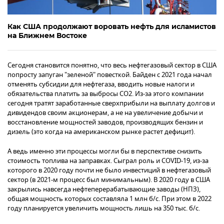
Как США продолжают воровать нефть для исламистов
на Ближнем Востоке
Сегодня становится понятно, что весь нефтегазовый сектор в США
попросту запуган "зеленой" повесткой. Байден с 2021 года начал
отменять субсидии для нефтегаза, вводить новые налоги и
обязательства платить за выбросы СО2. Из-за этого компании
сегодня тратят заработанные сверхприбыли на выплату долгов и
дивидендов своим акционерам, а не на увеличение добычи и
восстановление мощностей заводов, производящих бензин и
дизель (это когда на американском рынке растет дефицит).
А ведь именно эти процессы могли бы в перспективе снизить
стоимость топлива на заправках. Сыграл роль и COVID-19, из-за
которого в 2020 году почти не было инвестиций в нефтегазовый
сектор (в 2021-м процесс был минимальным). В 2020 году в США
закрылись навсегда нефтеперерабатывающие заводы (НПЗ),
общая мощность которых составляла 1 млн б/с. При этом в 2022
году планируется увеличить мощность лишь на 350 тыс. б/с.