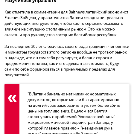
Разучились управлять
Как отметила в комментарии для Baltnews латвийский экономист
Евгения Зайцева, у правительства Латвии сегодня нет реально
действующих инструментов, чтобы как-то серьезно оказывать
влияние на ситуацию с топливным рынком. Это же можно
сказать и про руководство соседних балтийских республик.
За последние 30 лет сложилась своего рода традиция: чиновники
и министры государств этого региона вообще не трогают рынок
в надежде, что он сам себя регулирует, а баланс спроса и
предложения топлива, как и его адекватная стоимость, будут
сами по себе формироваться в приемлемых пределах для
покупателей.
"В Латвии банально нет никаких нормативных
документов, которые могли бы гарантированно
на долгий срок заморозить и уж тем более сбить
цены на топливо вниз. В целом вся Балтия
столкнулась с проблемой "Ахиллесовой пяты"
макроэкономической теории стран Запада, у
которой главное правило – "невидимая рука
рынка" сама исправит любой кризис", –