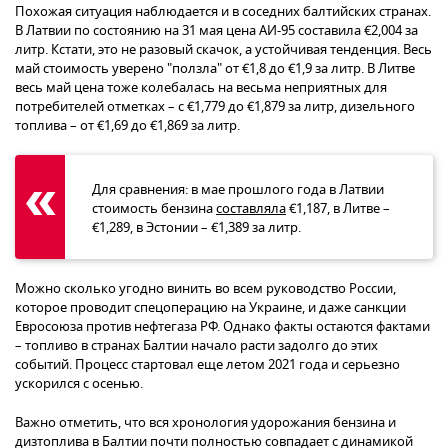
Похожая ситуация наблюдается и в соседних балтийских странах.
В Латвии по состоянию на 31 мая цена АИ-95 составила €2,004 за
литр. Кстати, это не разовый скачок, а устойчивая тенденция. Весь
май стоимость уверено "ползла" от €1,8 до €1,9 за литр. В Литве
весь май цена тоже колебалась на весьма неприятных для
потребителей отметках – с €1,779 до €1,879 за литр, дизельного
топлива – от €1,69 до €1,869 за литр.
Для сравнения: в мае прошлого года в Латвии
стоимость бензина
составляла
€1,187, в Литве –
€1,289, в Эстонии – €1,389 за литр.
Можно сколько угодно винить во всем руководство России,
которое проводит спецоперацию на Украине, и даже санкции
Евросоюза против нефтегаза РФ. Однако факты остаются фактами
– топливо в странах Балтии начало расти задолго до этих
событий. Процесс стартовал еще летом 2021 года и серьезно
ускорился с осенью.
Важно отметить, что вся хронология удорожания бензина и
дизтоплива в Балтии почти полностью совпадает с динамикой