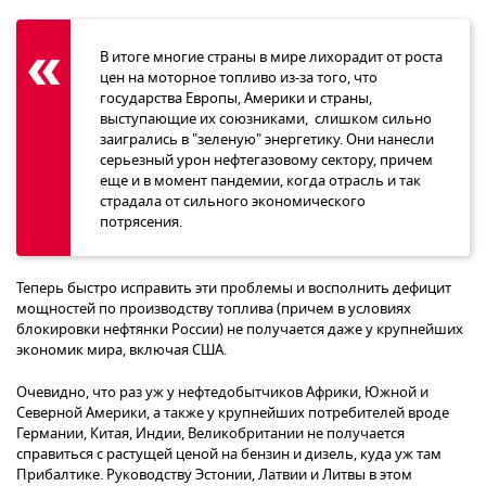
В итоге многие страны в мире лихорадит от роста
цен на моторное топливо из-за того, что
государства Европы, Америки и страны,
выступающие их союзниками, слишком сильно
заигрались в "зеленую" энергетику. Они нанесли
серьезный урон нефтегазовому сектору, причем
еще и в момент пандемии, когда отрасль и так
страдала от сильного экономического
потрясения.
Теперь быстро исправить эти проблемы и восполнить дефицит
мощностей по производству топлива (причем в условиях
блокировки нефтянки России) не получается даже у крупнейших
экономик мира, включая США.
Очевидно, что раз уж у нефтедобытчиков Африки, Южной и
Северной Америки, а также у крупнейших потребителей вроде
Германии, Китая, Индии, Великобритании не получается
справиться с растущей ценой на бензин и дизель, куда уж там
Прибалтике. Руководству Эстонии, Латвии и Литвы в этом