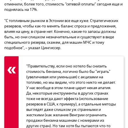
отменили, более того, стоимость "сетевой оплаты" сегодня еще и
поднялась на 17%.
"С топливным рынком в Эстонии все еще хуже. Стратегических
резервов, чтобы как-то менять баланс спроса и предложения,
влияя на цену, в стране нет. Конечно, какие-то запасы должны
быть, но они слишком незначительные и существуют в виде
специального резерва, скажем, для машин МЧС и тому
подобное", – указал Цингиссер.
"Правительству, если оно хотело бы снизить
стоимость бензина, логично было бы "играть"
(увеличивая или уменьшая) с акцизами на
топливо, но мы видим, что этого никто не делает.
У нас вообще в этом плане царит некая апатия.
Да, некоторые инструменты в других странах
тоже не всегда дают эффекта (использование
резервов в США, к примеру), а отдельные методы
выглядят даже слишком уж странными и
жесткими (как желание Венгрии ограничить
продажи бензина машинам с номерами из
других стран). Но там хотя бы пытаются что-то