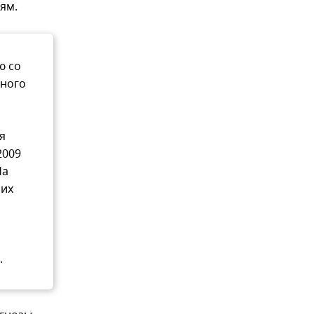
ям.
ю со
нного
я
2009
На
них
.