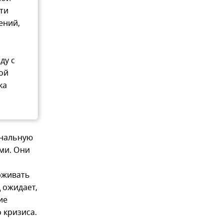
ти
ений,
ду с
ой
ка
ональную
ми. Они
рживать
 ожидает,
ие
 кризиса.