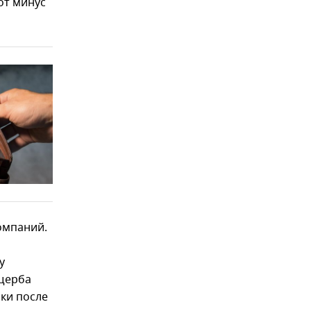
от минус
омпаний.
у
ущерба
ки после