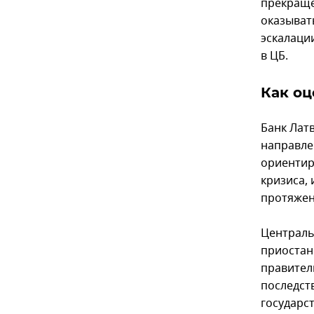
прекраще
оказыват
эскалаци
в ЦБ.
Как оц
Банк Лат
направле
ориентир
кризиса,
протяжен
Централь
приостан
правител
последст
государс