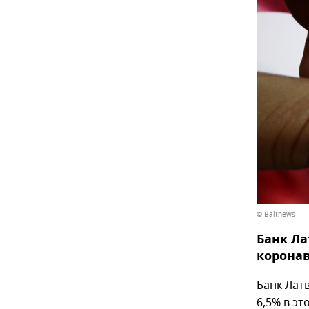
© Baltnews
Банк Ла
коронав
Банк Лат
6,5% в эт