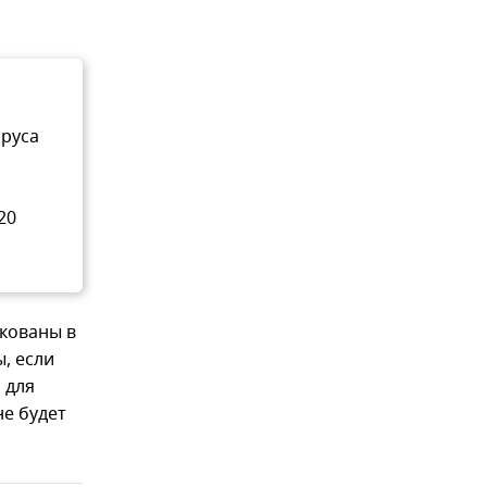
ируса
20
икованы в
, если
 для
не будет