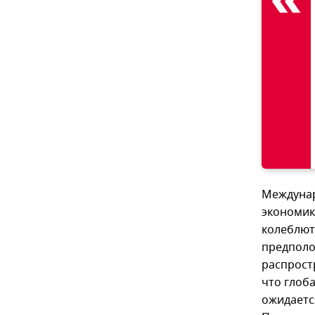
Междунар
экономик
колеблют
предполо
распрост
что глоб
ожидаетс