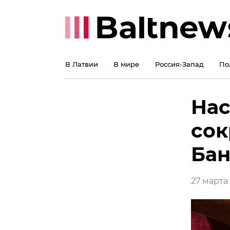
В Латвии
В мире
Россия-Запад
По
Нас
сок
Бан
27 марта 