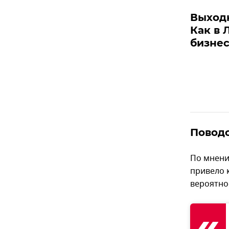
Выходн
Как в 
бизне
Поводо
По мнени
привело 
вероятно