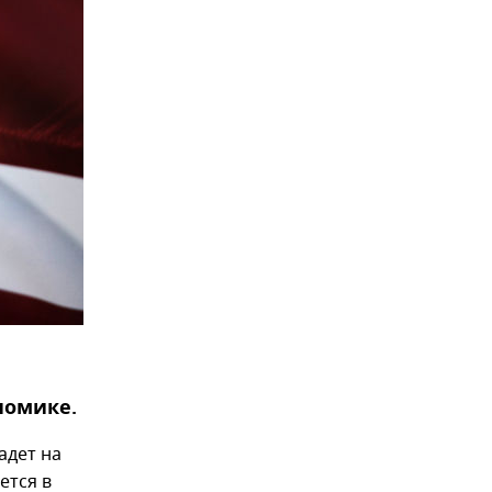
номике.
адет на
ется в