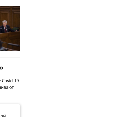
о
 Covid-19
ичивают
ной