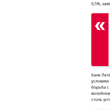
0,5%, за
Банк Лат
условиях
борьба с 
возобнов
столь ус