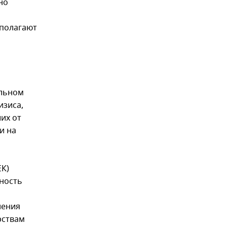
но
 полагают
ильном
изиса,
их от
и на
ЕК)
ность
ления
рствам