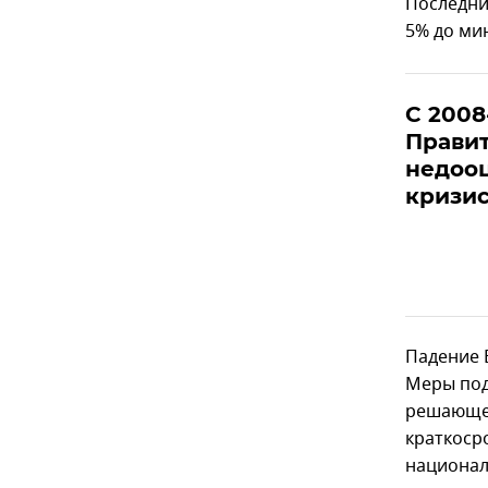
Последни
5% до мин
С 2008
Прави
недоо
кризи
Падение 
Меры под
решающее
краткоср
национал