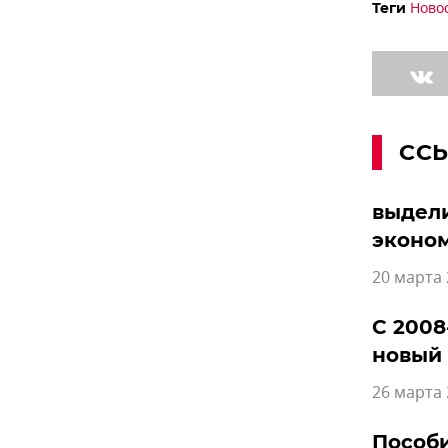
Ново
Теги
СС
выдели
эконом
20 марта 
С 2008
новый
26 марта 
Пособи