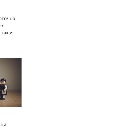
таточно
ех
 как и
зни