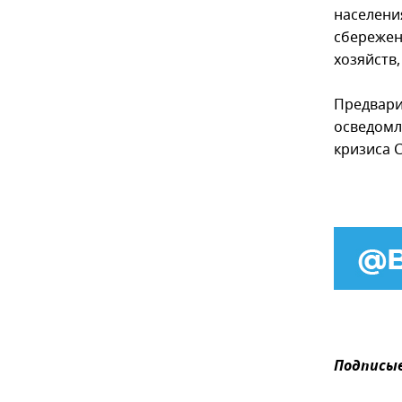
населени
сбережен
хозяйств
Предвари
осведомл
кризиса C
Подписыв