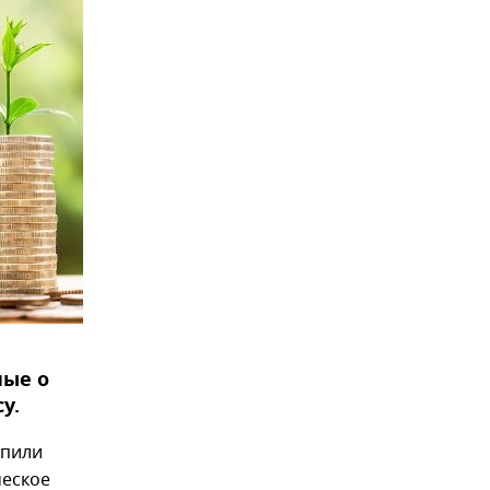
ные о
у.
опили
ческое