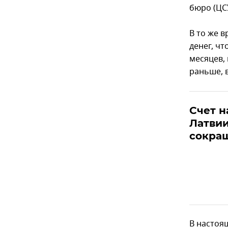
бюро (ЦС
В то же 
денег, ч
месяцев, 
раньше, в
Счет н
Латвии
сокра
В настоя