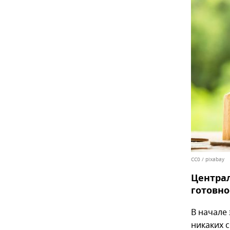
CC0
/
pixabay
Централ
готовно
В начале 
никаких 