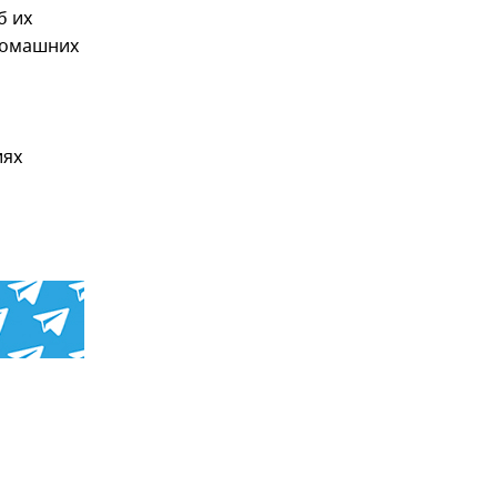
б их
домашних
иях