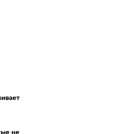
нивает
тые не