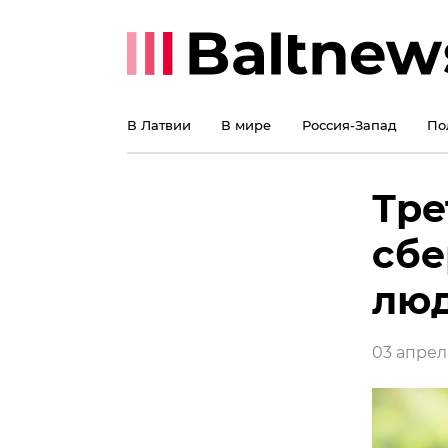
В Латвии
В мире
Россия-Запад
По
Тре
сбе
люд
03 апреля