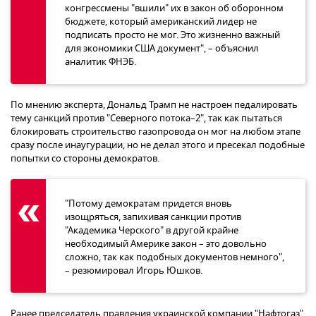
конгрессмены "вшили" их в закон об оборонном
бюджете, который американский лидер не
подписать просто не мог. Это жизненно важный
для экономики США документ", – объяснил
аналитик ФНЭБ.
По мнению эксперта, Дональд Трамп не настроен педалировать
тему санкций против "Северного потока–2", так как пытаться
блокировать строительство газопровода он мог на любом этапе
сразу после инаугурации, но не делал этого и пресекал подобные
попытки со стороны демократов.
"Потому демократам придется вновь
изощряться, запихивая санкции против
"Академика Черского" в другой крайне
необходимый Америке закон – это довольно
сложно, так как подобных документов немного",
– резюмировал Игорь Юшков.
Ранее председатель правления украинской компании "Нафтогаз"