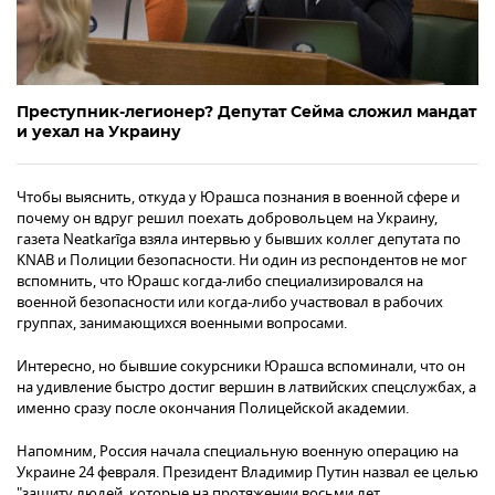
Преступник-легионер? Депутат Сейма сложил мандат
и уехал на Украину
Чтобы выяснить, откуда у Юрашса познания в военной сфере и
почему он вдруг решил поехать добровольцем на Украину,
газета Neatkarīga взяла интервью у бывших коллег депутата по
KNAB и Полиции безопасности. Ни один из респондентов не мог
вспомнить, что Юрашс когда-либо специализировался на
военной безопасности или когда-либо участвовал в рабочих
группах, занимающихся военными вопросами.
Интересно, но бывшие сокурсники Юрашса вспоминали, что он
на удивление быстро достиг вершин в латвийских спецслужбах, а
именно сразу после окончания Полицейской академии.
Напомним, Россия начала специальную военную операцию на
Украине 24 февраля. Президент Владимир Путин назвал ее целью
"защиту людей, которые на протяжении восьми лет