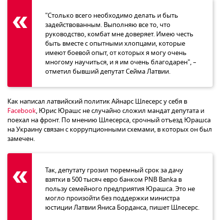
"Столько всего необходимо делать и быть
задействованным. Выполняю все то, что
руководство, комбат мне доверяет. Имею честь
быть вместе с опытными хлопцами, которые
имеют боевой опыт, от которых я могу очень
многому научиться, и я им очень благодарен", –
отметил бывший депутат Сейма Латвии.
Как написал латвийский политик Айнарс Шлесерс у себя в
Facebook
, Юрис Юрашс не случайно сложил мандат депутата и
поехал на фронт. По мнению Шлесерса, срочный отъезд Юрашса
на Украину связан с коррупционными схемами, в которых он был
замечен.
Так, депутату грозил тюремный срок за дачу
взятки в 500 тысяч евро банком PNB Banka в
пользу семейного предприятия Юрашса. Это не
могло произойти без поддержки министра
юстиции Латвии Яниса Борданса, пишет Шлесерс.