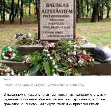
Sargs.lv
Памятник "Защитникам Бауски", установленный в 2012 году.
В указанном списке значатся памятники партизанским отрядам и
отдельным, главным образом латышским партизанам, которые
сражались с нацистскими оккупантами и их приспешниками.