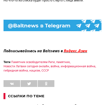
Но что-то из списка будет просто стерто с лица земли.
Подписывайтесь на Baltnews в
Яндекс.Дзен
Памятник освободителям Риги
,
памятник
,
Теги
Новости Латвии сегодня онлайн
,
война
,
информационная война
,
гибридная война
,
нацизм
,
СССР
ССЫЛКИ ПО ТЕМЕ