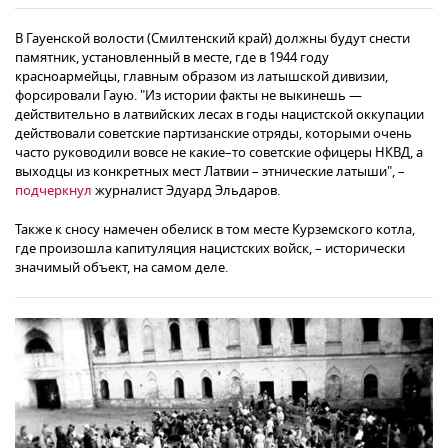
В Гауенской волости (Смилтенский край) должны будут снести
памятник, установленный в месте, где в 1944 году
красноармейцы, главным образом из латышской дивизии,
форсировали Гаую. "Из истории факты не выкинешь —
действительно в латвийских лесах в годы нацистской оккупации
действовали советские партизанские отряды, которыми очень
часто руководили вовсе не какие–то советские офицеры НКВД, а
выходцы из конкретных мест Латвии – этнические латыши", –
подчеркнул
журналист Эдуард Эльдаров.
Также к сносу намечен обелиск в том месте Курземского котла,
где произошла капитуляция нацистских войск, – исторически
значимый объект, на самом деле.