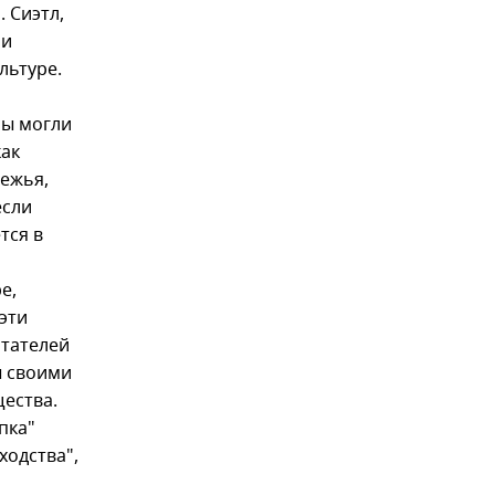
. Сиэтл,
ни
льтуре.
мы могли
как
режья,
если
тся в
е,
 эти
итателей
ы своими
ества.
пка"
ходства",