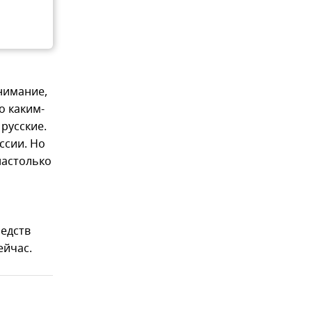
нимание,
о каким-
русские.
ссии. Но
настолько
редств
ейчас.