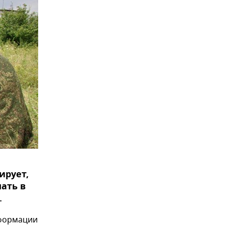
ирует,
ать в
.
нформации