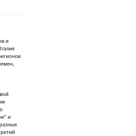
ов и
Италия
регионов
лемен,
т
овой
ым
но
не" и
 разные
третий