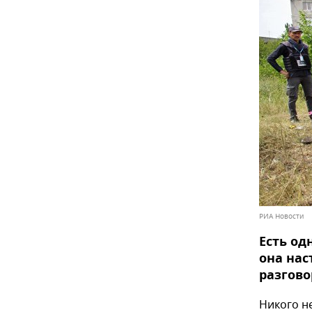
РИА Новости
Есть од
она нас
разгово
Никого н