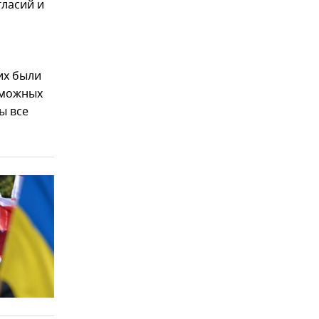
гласий и
их были
зможных
ы все