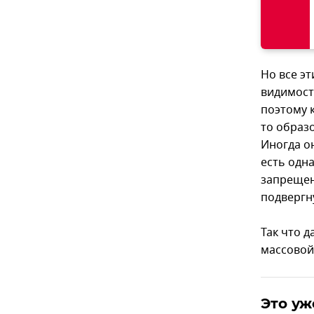
Но все э
видимост
поэтому 
то образ
Иногда о
есть одна
запрещен
подвергн
Так что 
массовой
Это уж