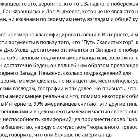
канцев, то это, вероятно, кто-то с Западного побережья
, Сан-Франциско и Лос-Анджелес, которые не являются 
ми, ни южанами по своему акценту, взглядам и общей ку
ят чрезмерно классифицировать вещи в Интернете, и 
ти аргументы в пользу того, что "Путь Скалистых гор", 
я Джо Уолш, достаточно отличается от Западного побе
ть собственным подтипом американца или, возможно, 
н достаточно беден, он волшебным образом превращае
реднего Запада. Неважно, сколько подразделений для
цев мы можем сделать, по их акцентам, местной культур
ким взглядам, географии и так далее. Но признать, что
ипы американцев реальны и что, помимо некоторых об
 в Интернете, 99% американцев считают эти другие тип
твенниками и в целом неотъемлемой частью своего общ
и неспособность калифорнийцев произнести слово "кно
 в бешенство, наряду с их чувством "морального превос
овод говорить, что они больше не американцы.