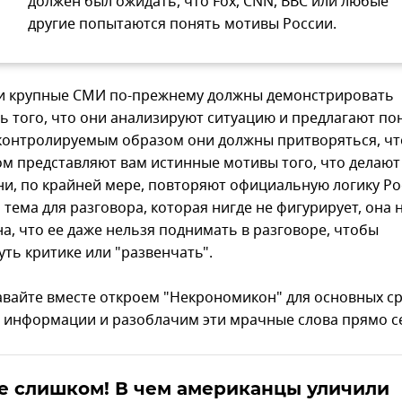
должен был ожидать, что Fox, CNN, BBC или любые
другие попытаются понять мотивы России.
ти крупные СМИ по-прежнему должны демонстрировать
ь того, что они анализируют ситуацию и предлагают по
контролируемым образом они должны притворяться, чт
ом представляют вам истинные мотивы того, что делают 
ни, по крайней мере, повторяют официальную логику Ро
 тема для разговора, которая нигде не фигурирует, она 
а, что ее даже нельзя поднимать в разговоре, чтобы
уть критике или "развенчать".
давайте вместе откроем "Некрономикон" для основных с
 информации и разоблачим эти мрачные слова прямо с
е слишком! В чем американцы уличили