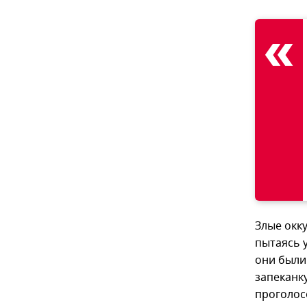
Злые окк
пытаясь 
они были 
запеканку
проголос