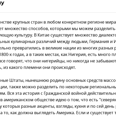
ну
нстве крупных стран в любом конкретном регионе мира
ет множество способов, которыми мы можем разделить
ющую культуру. В Китае существует множество диалект
ьных кулинарных различий между людьми, Германия и 
ельно превратились в великие нации из многих разных 
1800-х годах, а в таких местах, как Нигерия, есть много п
все говорят, что они нигерийцы, но никогда не забываю
, из какого племени они происходят.
ные Штаты, нынешнюю родину основных средств масс
ии, также можно разделить по некоторым региональн
ям. Вся эта история с Гражданской войной действитель
 в американском обществе идею о том, что есть "северя
у которых разные акценты, взгляды, кухня и по сей день
а то, как должна выглядеть Америка. Если и существует 