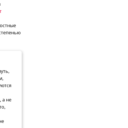
в
т
востные
 степенью
уть,
и,
уются
 а не
то,
не