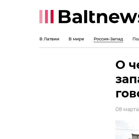
В Латвии
В мире
Россия-Запад
По
О ч
зап
гов
08 марта 