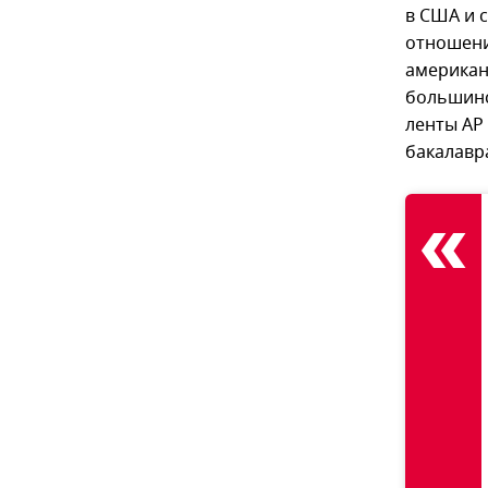
в США и 
отношени
американ
большинс
ленты AP
бакалавр