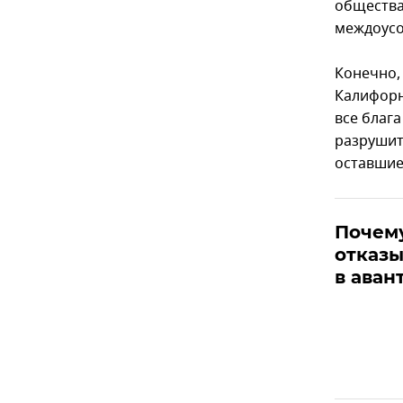
общества
междоусо
Конечно,
Калифорн
все благ
разрушите
оставшие
Почему
отказы
в аван