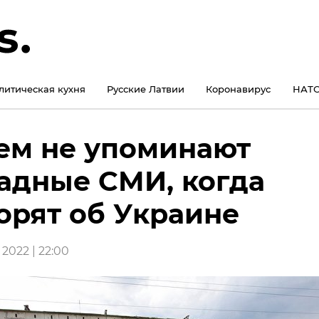
литическая кухня
Русские Латвии
Коронавирус
НАТО
ем не упоминают
адные СМИ, когда
орят об Украине
2022 | 22:00