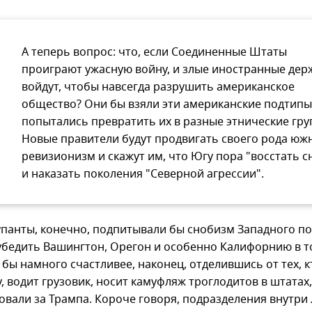
А теперь вопрос: что, если Соединенные Штаты
проиграют ужасную войну, и злые иностранные де
войдут, чтобы навсегда разрушить американское
общество? Они бы взяли эти американские подтипы
попытались превратить их в разные этнические гру
Новые правители будут продвигать своего рода юж
ревизионизм и скажут им, что Югу пора "восстать с
и наказать поколения "Северной агрессии".
упанты, конечно, подпитывали бы снобизм Западного п
убедить Вашингтон, Орегон и особенно Калифорнию в т
бы намного счастливее, наконец, отделившись от тех, к
, водит грузовик, носит камуфляж троглодитов в штатах
овали за Трампа. Короче говоря, подразделения внутри