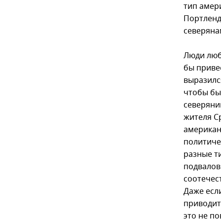
тип амери
Портленд
северяна
Люди люб
бы привес
выразилс
чтобы бы
северяни
жителя С
американ
политичес
разные т
подвалов
соотечес
Даже есл
приводит
это не п