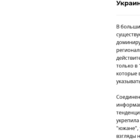
Украи
В больши
существу
доминиру
регионал
действит
только в 
которые 
указывать
Соединен
информац
тенденци
укрепила
"южане", 
взгляды н