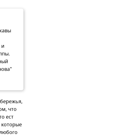
ржавы
 и
ппы.
ный
нова"
обережья,
ом, что
то ест
, которые
 любого