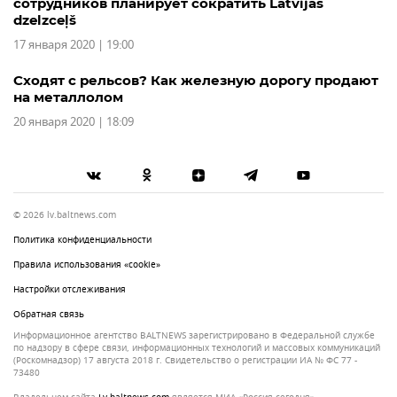
сотрудников планирует сократить Latvijas
dzelzceļš
17 января 2020 | 19:00
Сходят с рельсов? Как железную дорогу продают
на металлолом
20 января 2020 | 18:09
© 2026 lv.baltnews.com
Политика конфиденциальности
Правила использования «cookie»
Настройки отслеживания
Обратная связь
Информационное агентство BALTNEWS зарегистрировано в Федеральной службе
по надзору в сфере связи, информационных технологий и массовых коммуникаций
(Роскомнадзор) 17 августа 2018 г. Свидетельство о регистрации ИА № ФС 77 -
73480